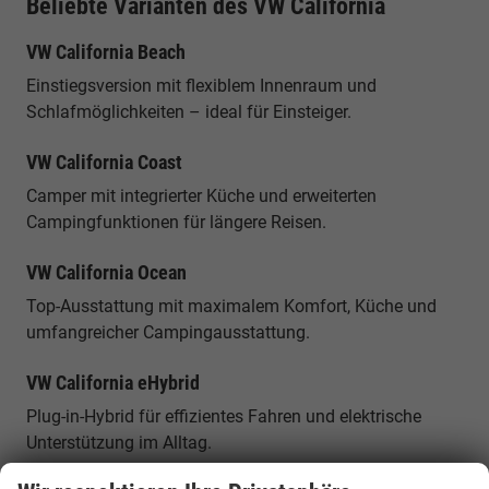
Beliebte Varianten des VW California
VW California Beach
Einstiegsversion mit flexiblem Innenraum und
Schlafmöglichkeiten – ideal für Einsteiger.
VW California Coast
Camper mit integrierter Küche und erweiterten
Campingfunktionen für längere Reisen.
VW California Ocean
Top-Ausstattung mit maximalem Komfort, Küche und
umfangreicher Campingausstattung.
VW California eHybrid
Plug-in-Hybrid für effizientes Fahren und elektrische
Unterstützung im Alltag.