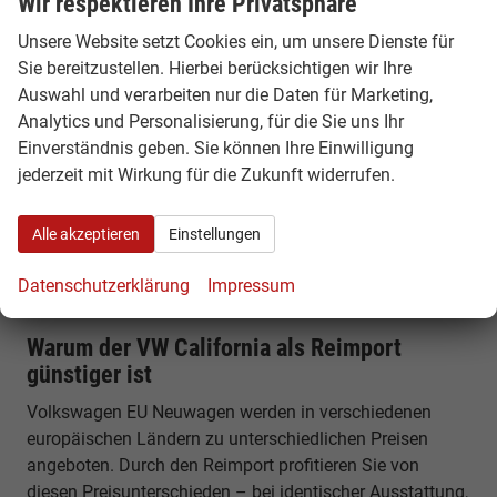
Wir respektieren Ihre Privatsphäre
Alltag & Vanlife
Unsere Website setzt Cookies ein, um unsere Dienste für
Der VW California ist sowohl Camper als auch
Sie bereitzustellen. Hierbei berücksichtigen wir Ihre
Alltagsfahrzeug. Er eignet sich für Pendler, Familien und
Auswahl und verarbeiten nur die Daten für Marketing,
Reisende gleichermaßen und ermöglicht spontane Trips
Analytics und Personalisierung, für die Sie uns Ihr
ohne zusätzliche Planung.
Einverständnis geben. Sie können Ihre Einwilligung
Komfort, Technik & Ausstattung
jederzeit mit Wirkung für die Zukunft widerrufen.
Der California bietet modernes Infotainment, digitales
Alle akzeptieren
Einstellungen
Cockpit und zahlreiche Assistenzsysteme. Gleichzeitig
überzeugt er durch seine Campingausstattung wie
Datenschutzerklärung
Impressum
Küche, Kühlschrank und Schlafsystem.
Warum der VW California als Reimport
günstiger ist
Volkswagen EU Neuwagen werden in verschiedenen
europäischen Ländern zu unterschiedlichen Preisen
angeboten. Durch den Reimport profitieren Sie von
diesen Preisunterschieden – bei identischer Ausstattung,