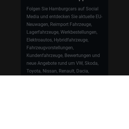
Folgen Sie Hamburgcars auf Social
Media und entdecken Sie aktuelle EU-
Neuwagen, Reimport Fahrzeuge,
Lagerfahrzeuge, Werkbestellungen,
Elektroautos, Hybridfahrzeuge,
Fahrzeugvorstellungen,
Kundenfahrzeuge, Bewertungen und
neue Angebote rund um VW, Skoda,
Toyota, Nissan, Renault, Dacia,
CUPRA und viele weitere Marken.
Startseite
Fahrzeuge finden
Neuwagen Konfigurator
Reimport
Ratgeber
Finanzierung
Kontakt
Hamburgcars GmbH · Heselstücken 19 ·