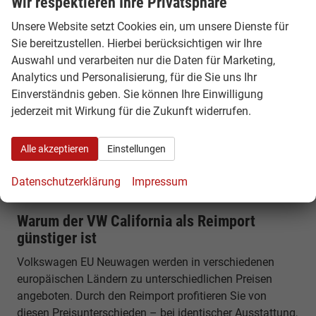
Wir respektieren Ihre Privatsphäre
Alltag & Vanlife
Unsere Website setzt Cookies ein, um unsere Dienste für
Der VW California ist sowohl Camper als auch
Sie bereitzustellen. Hierbei berücksichtigen wir Ihre
Alltagsfahrzeug. Er eignet sich für Pendler, Familien und
Auswahl und verarbeiten nur die Daten für Marketing,
Reisende gleichermaßen und ermöglicht spontane Trips
Analytics und Personalisierung, für die Sie uns Ihr
ohne zusätzliche Planung.
Einverständnis geben. Sie können Ihre Einwilligung
Komfort, Technik & Ausstattung
jederzeit mit Wirkung für die Zukunft widerrufen.
Der California bietet modernes Infotainment, digitales
Alle akzeptieren
Einstellungen
Cockpit und zahlreiche Assistenzsysteme. Gleichzeitig
überzeugt er durch seine Campingausstattung wie
Datenschutzerklärung
Impressum
Küche, Kühlschrank und Schlafsystem.
Warum der VW California als Reimport
günstiger ist
Volkswagen EU Neuwagen werden in verschiedenen
europäischen Ländern zu unterschiedlichen Preisen
angeboten. Durch den Reimport profitieren Sie von
diesen Preisunterschieden – bei identischer Ausstattung,