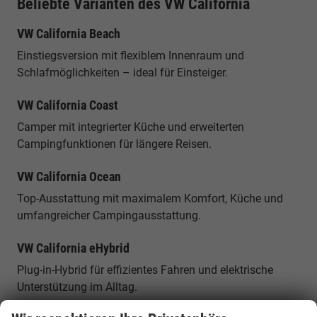
Beliebte Varianten des VW California
VW California Beach
Einstiegsversion mit flexiblem Innenraum und
Schlafmöglichkeiten – ideal für Einsteiger.
VW California Coast
Camper mit integrierter Küche und erweiterten
Campingfunktionen für längere Reisen.
VW California Ocean
Top-Ausstattung mit maximalem Komfort, Küche und
umfangreicher Campingausstattung.
VW California eHybrid
Plug-in-Hybrid für effizientes Fahren und elektrische
Unterstützung im Alltag.