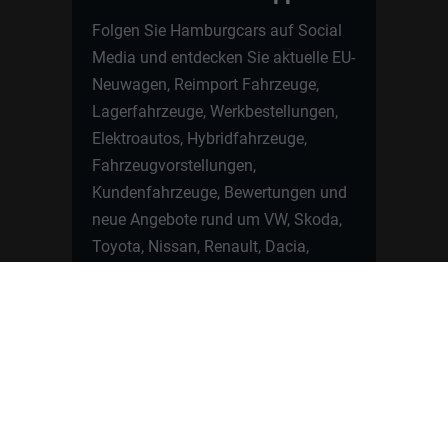
Folgen Sie Hamburgcars auf Social
Media und entdecken Sie aktuelle EU-
Neuwagen, Reimport Fahrzeuge,
Lagerfahrzeuge, Werkbestellungen,
Elektroautos, Hybridfahrzeuge,
Fahrzeugvorstellungen,
Kundenfahrzeuge, Bewertungen und
neue Angebote rund um VW, Skoda,
Toyota, Nissan, Renault, Dacia,
CUPRA und viele weitere Marken.
Startseite
Fahrzeuge finden
Neuwagen Konfigurator
Reimport
Ratgeber
Finanzierung
Kontakt
Hamburgcars GmbH · Heselstücken 19 ·