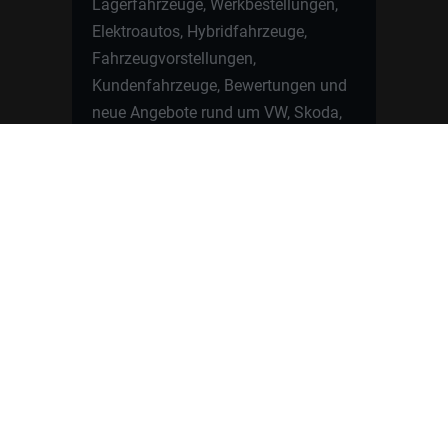
Lagerfahrzeuge, Werkbestellungen,
Elektroautos, Hybridfahrzeuge,
Fahrzeugvorstellungen,
Kundenfahrzeuge, Bewertungen und
neue Angebote rund um VW, Skoda,
Toyota, Nissan, Renault, Dacia,
CUPRA und viele weitere Marken.
Startseite
Fahrzeuge finden
Neuwagen Konfigurator
Reimport
Ratgeber
Finanzierung
Kontakt
Hamburgcars GmbH · Heselstücken 19 ·
22453 Hamburg
WhatsApp Kontakt
📲
Jetzt direkt schreiben