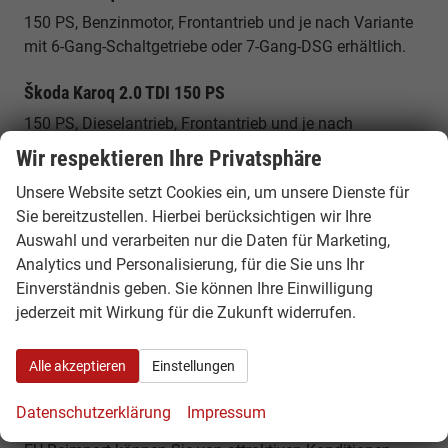
150 PS, Benzinmotor, Frontantrieb und je nach Variante
mit 6-Gang-Schaltgetriebe oder 7-Gang-DSG erhältlich.
Škoda Karoq 2.0 TDI 150 PS
150 PS, Dieselantrieb, Frontantrieb und je nach
Ausführung mit 7-Gang-DSG – ideal für Vielfahrer und
Wir respektieren Ihre Privatsphäre
lange Strecken.
Unsere Website setzt Cookies ein, um unsere Dienste für
Sie bereitzustellen. Hierbei berücksichtigen wir Ihre
Škoda Karoq 2.0 TDI 4x4 150 PS
Auswahl und verarbeiten nur die Daten für Marketing,
150 PS, Dieselantrieb, 7-Gang-DSG und Allradantrieb für
Analytics und Personalisierung, für die Sie uns Ihr
zusätzliche Traktion bei unterschiedlichen
Einverständnis geben. Sie können Ihre Einwilligung
Fahrbedingungen.
jederzeit mit Wirkung für die Zukunft widerrufen.
Warum ein Škoda Karoq EU Reimport
günstiger ist
Alle akzeptieren
Einstellungen
Innerhalb Europas unterscheiden sich Fahrzeugpreise je
Datenschutzerklärung
Impressum
nach Land, Ausstattung und Verfügbarkeit. Durch einen