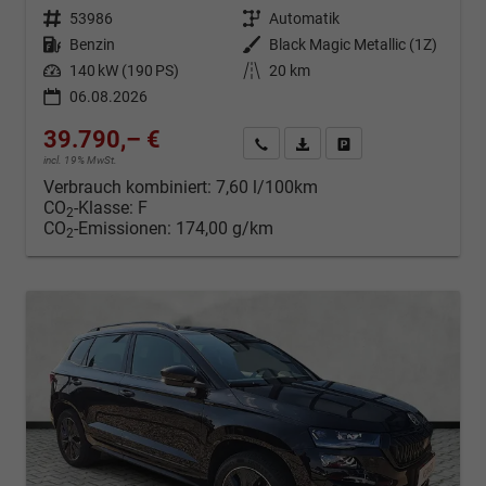
Fahrzeugnr.
53986
Getriebe
Automatik
Kraftstoff
Benzin
Außenfarbe
Black Magic Metallic (1Z)
Leistung
140 kW (190 PS)
Kilometerstand
20 km
06.08.2026
39.790,– €
Kontakt & Angebot anfordern
PDF-Datei, Fahrzeugexposé d
Fahrzeug merken/Expo
incl. 19% MwSt.
Verbrauch kombiniert:
7,60 l/100km
CO
-Klasse:
F
2
CO
-Emissionen:
174,00 g/km
2