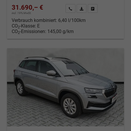
31.690,– €
Kontakt & Angebot anfordern
PDF-Datei, Fahrzeugexposé d
Fahrzeug merken/Expo
incl. 19% MwSt.
Verbrauch kombiniert:
6,40 l/100km
CO
-Klasse:
E
2
CO
-Emissionen:
145,00 g/km
2