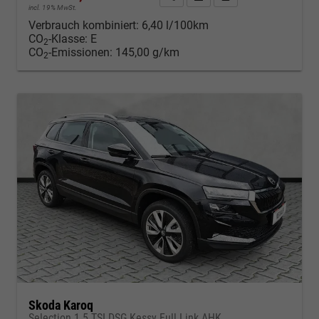
incl. 19% MwSt.
Verbrauch kombiniert:
6,40 l/100km
CO
-Klasse:
E
2
CO
-Emissionen:
145,00 g/km
2
Skoda Karoq
Selection 1.5 TSI DSG Kessy Full Link AHK