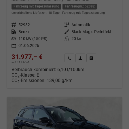
Fahrzeug mit Tageszulassung
Fahrzeugnr.: 52982
unverbindliche Lieferzeit:
10 Tage
Fahrzeug mit Tageszulassung
Fahrzeugnr.
52982
Getriebe
Automatik
Kraftstoff
Benzin
Außenfarbe
Black-Magic Perleffekt
Leistung
110 kW (150 PS)
Kilometerstand
20 km
01.06.2026
31.977,– €
Kontakt & Angebot anfordern
PDF-Datei, Fahrzeugexposé d
Fahrzeug merken/Expo
incl. 19% MwSt.
Verbrauch kombiniert:
6,10 l/100km
CO
-Klasse:
E
2
CO
-Emissionen:
139,00 g/km
2