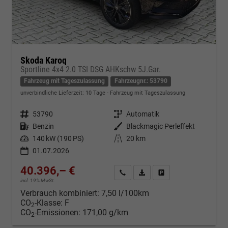
Skoda Karoq
Sportline 4x4 2.0 TSI DSG AHKschw 5J.Gar.
Fahrzeug mit Tageszulassung
Fahrzeugnr.: 53790
unverbindliche Lieferzeit:
10 Tage
Fahrzeug mit Tageszulassung
Fahrzeugnr.
53790
Getriebe
Automatik
Kraftstoff
Benzin
Außenfarbe
Blackmagic Perleffekt
Leistung
140 kW (190 PS)
Kilometerstand
20 km
01.07.2026
40.396,– €
Kontakt & Angebot anfordern
PDF-Datei, Fahrzeugexposé d
Fahrzeug merken/Expo
incl. 19% MwSt.
Verbrauch kombiniert:
7,50 l/100km
CO
-Klasse:
F
2
CO
-Emissionen:
171,00 g/km
2