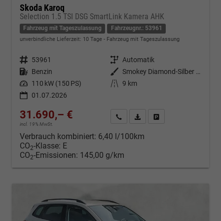
Skoda Karoq
Selection 1.5 TSI DSG SmartLink Kamera AHK
Fahrzeug mit Tageszulassung
Fahrzeugnr.: 53961
unverbindliche Lieferzeit:
10 Tage
Fahrzeug mit Tageszulassung
Fahrzeugnr.
53961
Getriebe
Automatik
Kraftstoff
Benzin
Außenfarbe
Smokey Diamond-Silber Metallic
Leistung
110 kW (150 PS)
Kilometerstand
9 km
01.07.2026
31.690,– €
Kontakt & Angebot anfordern
PDF-Datei, Fahrzeugexposé d
Fahrzeug merken/Expo
incl. 19% MwSt.
Verbrauch kombiniert:
6,40 l/100km
CO
-Klasse:
E
2
CO
-Emissionen:
145,00 g/km
2