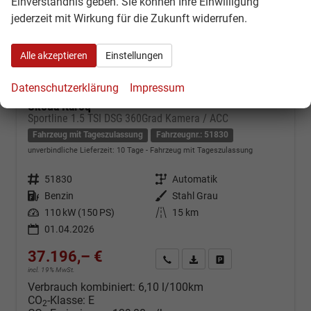
Einverständnis geben. Sie können Ihre Einwilligung
jederzeit mit Wirkung für die Zukunft widerrufen.
Alle akzeptieren
Einstellungen
Datenschutzerklärung
Impressum
Skoda Karoq
Sportline 1.5 TSI DSG 360Grad Kamera / ACC
Fahrzeug mit Tageszulassung
Fahrzeugnr.: 51830
unverbindliche Lieferzeit:
10 Tage
Fahrzeug mit Tageszulassung
Fahrzeugnr.
51830
Getriebe
Automatik
Kraftstoff
Benzin
Außenfarbe
Stahl Grau
Leistung
110 kW (150 PS)
Kilometerstand
15 km
01.04.2026
37.196,– €
Kontakt & Angebot anfordern
PDF-Datei, Fahrzeugexposé d
Fahrzeug merken/Expo
incl. 19% MwSt.
Verbrauch kombiniert:
6,10 l/100km
CO
-Klasse:
E
2