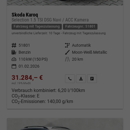
Skoda Karoq
Selection 1.5 TSI DSG Navi / ACC Kamera
Fahrzeug mit Tageszulassung
Fahrzeugnr.: 51801
unverbindliche Lieferzeit:
10 Tage
Fahrzeug mit Tageszulassung
Fahrzeugnr.
51801
Getriebe
Automatik
Kraftstoff
Benzin
Außenfarbe
Moon-Weiß Metallic
Leistung
110 kW (150 PS)
Kilometerstand
20 km
01.02.2026
31.284,– €
Kontakt & Angebot anfordern
PDF-Datei, Fahrzeugexposé d
Fahrzeug merken/Expo
incl. 19% MwSt.
Verbrauch kombiniert:
6,20 l/100km
CO
-Klasse:
E
2
CO
-Emissionen:
140,00 g/km
2