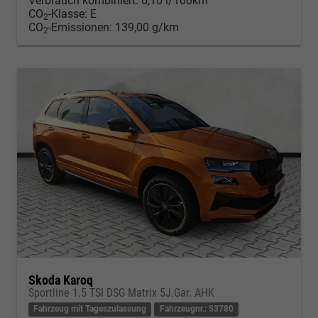
Verbrauch kombiniert:
6,10 l/100km
CO
-Klasse:
E
2
CO
-Emissionen:
139,00 g/km
2
Skoda Karoq
Sportline 1.5 TSI DSG Matrix 5J.Gar. AHK
Fahrzeug mit Tageszulassung
Fahrzeugnr.: 53780