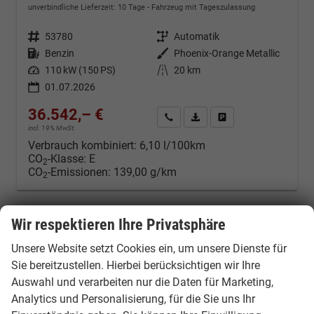
unverbindliche Lieferzeit:
10 Tage
Fahrzeug mit Tageszulassung
Fahrzeugnr.
53780
Getriebe
Automatik
Kraftstoff
Benzin
Außenfarbe
Phoenix-Orange Metallic
Leistung
110 kW (150 PS)
Kilometerstand
20 km
01.07.2026
36.542,– €
Kontakt & Angebot anfordern
PDF-Datei, Fahrzeugexposé d
Fahrzeug merken/Expo
incl. 19% MwSt.
Verbrauch kombiniert:
6,10 l/100km
CO
-Klasse:
E
2
CO
-Emissionen:
139,00 g/km
2
Wir respektieren Ihre Privatsphäre
Unsere Website setzt Cookies ein, um unsere Dienste für
Sie bereitzustellen. Hierbei berücksichtigen wir Ihre
Auswahl und verarbeiten nur die Daten für Marketing,
Analytics und Personalisierung, für die Sie uns Ihr