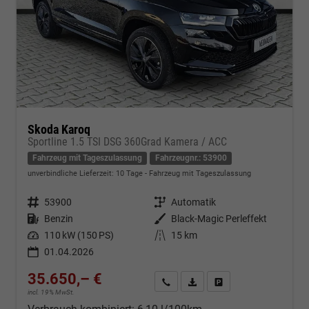
Skoda Karoq
Sportline 1.5 TSI DSG 360Grad Kamera / ACC
Fahrzeug mit Tageszulassung
Fahrzeugnr.: 53900
unverbindliche Lieferzeit:
10 Tage
Fahrzeug mit Tageszulassung
Fahrzeugnr.
53900
Getriebe
Automatik
Kraftstoff
Benzin
Außenfarbe
Black-Magic Perleffekt
Leistung
110 kW (150 PS)
Kilometerstand
15 km
01.04.2026
35.650,– €
Kontakt & Angebot anfordern
PDF-Datei, Fahrzeugexposé d
Fahrzeug merken/Expo
incl. 19% MwSt.