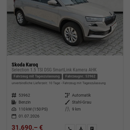
Skoda Karoq
Selection 1.5 TSI DSG SmartLink Kamera AHK
Fahrzeug mit Tageszulassung
Fahrzeugnr.: 53962
unverbindliche Lieferzeit:
10 Tage
Fahrzeug mit Tageszulassung
Fahrzeugnr.
53962
Getriebe
Automatik
Kraftstoff
Benzin
Außenfarbe
Stahl-Grau
Leistung
110 kW (150 PS)
Kilometerstand
9 km
01.07.2026
31.690,– €
Kontakt & Angebot anfordern
PDF-Datei, Fahrzeugexposé d
Fahrzeug merken/Expo