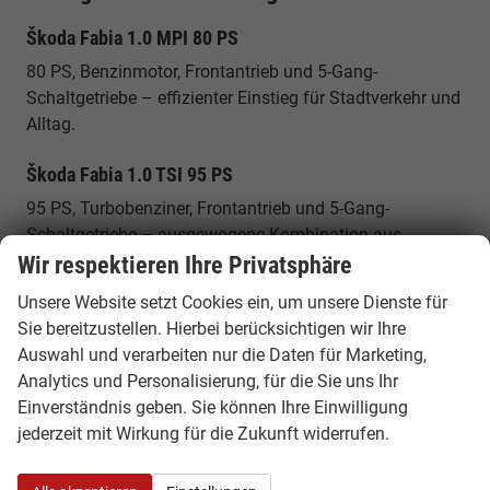
Škoda Fabia 1.0 MPI 80 PS
80 PS, Benzinmotor, Frontantrieb und 5-Gang-
Schaltgetriebe – effizienter Einstieg für Stadtverkehr und
Alltag.
Škoda Fabia 1.0 TSI 95 PS
95 PS, Turbobenziner, Frontantrieb und 5-Gang-
Schaltgetriebe – ausgewogene Kombination aus
Effizienz und Alltagstauglichkeit.
Wir respektieren Ihre Privatsphäre
Unsere Website setzt Cookies ein, um unsere Dienste für
Škoda Fabia 1.0 TSI 115 PS
Sie bereitzustellen. Hierbei berücksichtigen wir Ihre
115 PS, Turbobenziner, Frontantrieb und je nach Variante
Auswahl und verarbeiten nur die Daten für Marketing,
mit 6-Gang-Schaltgetriebe oder 7-Gang-DSG erhältlich.
Analytics und Personalisierung, für die Sie uns Ihr
Einverständnis geben. Sie können Ihre Einwilligung
Škoda Fabia 1.5 TSI 150 PS
jederzeit mit Wirkung für die Zukunft widerrufen.
150 PS, Turbobenziner, Frontantrieb und 7-Gang-DSG –
für mehr Leistung bei gleichzeitig hoher