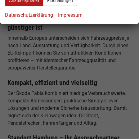
Alle akzeptieren
Einstellungen
Alltagstauglichkeit.
Datenschutzerklärung
Impressum
Warum ein Škoda Fabia EU Reimport
günstiger ist
Innerhalb Europas unterscheiden sich Fahrzeugpreise je
nach Land, Ausstattung und Verfügbarkeit. Durch einen
EU-Reimport können Sie von attraktiven Konditionen
profitieren – mit identischer Fahrzeugqualität und
europaweiter Herstellergarantie.
Kompakt, effizient und vielseitig
Der Škoda Fabia kombiniert niedrige Verbrauchswerte,
kompakte Abmessungen, praktische Simply-Clever-
Lösungen und moderne Sicherheitsausstattung. Damit
eignet sich der Kleinwagen ideal für Stadt,
Pendelstrecken, Fahranfänger und Alltag.
Standort Hamburg – Ihr Ansprechpartner