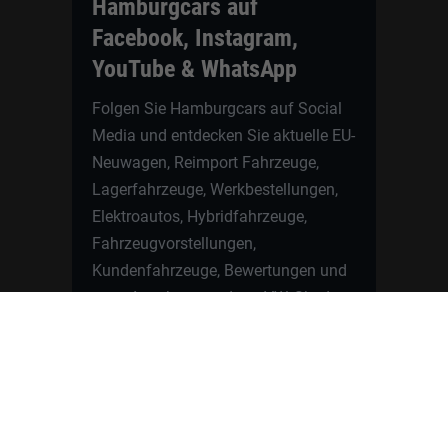
Hamburgcars auf
Facebook, Instagram,
YouTube & WhatsApp
Folgen Sie Hamburgcars auf Social
Media und entdecken Sie aktuelle EU-
Neuwagen, Reimport Fahrzeuge,
Lagerfahrzeuge, Werkbestellungen,
Elektroautos, Hybridfahrzeuge,
Fahrzeugvorstellungen,
Kundenfahrzeuge, Bewertungen und
neue Angebote rund um VW, Skoda,
Toyota, Nissan, Renault, Dacia,
CUPRA und viele weitere Marken.
Startseite
Fahrzeuge finden
Neuwagen Konfigurator
Reimport