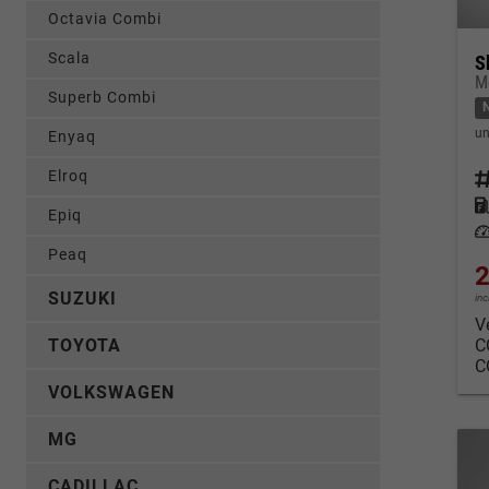
Octavia Combi
Scala
S
M
Superb Combi
un
Enyaq
Elroq
Fahrz
Kraf
Epiq
Leis
Peaq
2
SUZUKI
in
V
C
TOYOTA
C
VOLKSWAGEN
MG
CADILLAC