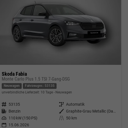
Skoda Fabia
Monte Carlo Plus 1.5 TSI 7-Gang-DSG
Neuwagen
Fahrzeugnr.: 53135
unverbindliche Lieferzeit:
10 Tage
Neuwagen
Fahrzeugnr.
53135
Getriebe
Automatik
Kraftstoff
Benzin
Außenfarbe
Graphite-Grau Metallic (Dach in Schwarz)
Leistung
110 kW (150 PS)
Kilometerstand
50 km
15.06.2026