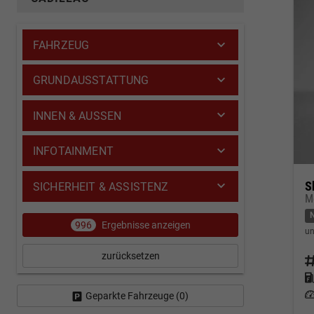
FAHRZEUG
GRUNDAUSSTATTUNG
INNEN & AUSSEN
INFOTAINMENT
S
SICHERHEIT & ASSISTENZ
M
996
Ergebnisse anzeigen
un
zurücksetzen
Fahrz
Kraf
Leis
Geparkte Fahrzeuge (
0
)