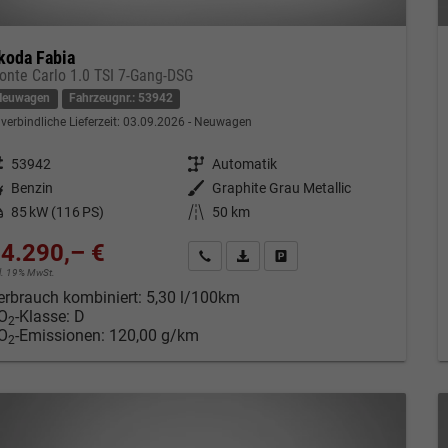
koda Fabia
onte Carlo 1.0 TSI 7-Gang-DSG
Neuwagen
Fahrzeugnr.: 53942
verbindliche Lieferzeit:
03.09.2026
Neuwagen
eugnr.
53942
Getriebe
Automatik
tstoff
Benzin
Außenfarbe
Graphite Grau Metallic
tung
85 kW (116 PS)
Kilometerstand
50 km
4.290,– €
Kontakt & Angebot anfordern
PDF-Datei, Fahrzeugexposé drucken
Fahrzeug merken/Expose dru
cl. 19% MwSt.
erbrauch kombiniert:
5,30 l/100km
O
-Klasse:
D
2
O
-Emissionen:
120,00 g/km
2