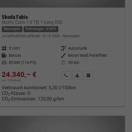
Skoda Fabia
Monte Carlo 1.0 TSI 7-Gang-DSG
Neuwagen
Fahrzeugnr.: 51691
unverbindliche Lieferzeit:
16.10.2026
Neuwagen
Fahrzeugnr.
51691
Getriebe
Automatik
Kraftstoff
Benzin
Außenfarbe
Moon Weiß Perleffekt
Leistung
85 kW (116 PS)
Kilometerstand
50 km
24.340,– €
cken
Kontakt & Angebot anfordern
PDF-Datei, Fahrzeugexposé druc
Fahrzeug merken/Expose 
incl. 19% MwSt.
Verbrauch kombiniert:
5,30 l/100km
CO
-Klasse:
D
2
CO
-Emissionen:
120,00 g/km
2