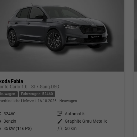
koda Fabia
onte Carlo 1.0 TSI 7-Gang-DSG
Neuwagen
Fahrzeugnr.: 52460
verbindliche Lieferzeit:
16.10.2026
Neuwagen
eugnr.
52460
Getriebe
Automatik
tstoff
Benzin
Außenfarbe
Graphite Grau Metallic
tung
85 kW (116 PS)
Kilometerstand
50 km