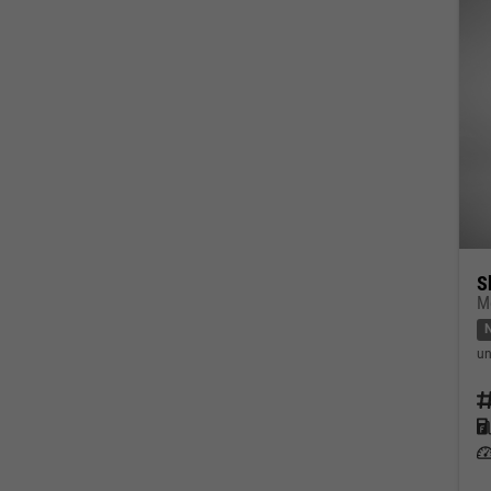
S
M
un
Fahrz
Kraf
Leis