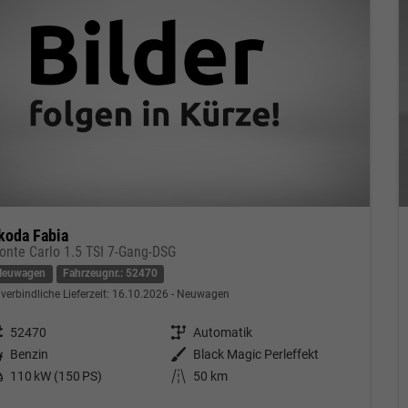
koda Fabia
onte Carlo 1.5 TSI 7-Gang-DSG
Neuwagen
Fahrzeugnr.: 52470
verbindliche Lieferzeit:
16.10.2026
Neuwagen
eugnr.
52470
Getriebe
Automatik
tstoff
Benzin
Außenfarbe
Black Magic Perleffekt
tung
110 kW (150 PS)
Kilometerstand
50 km