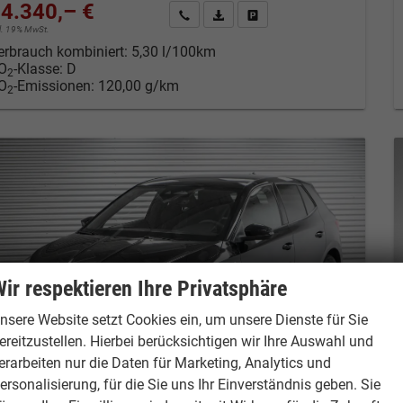
4.340,– €
Kontakt & Angebot anfordern
PDF-Datei, Fahrzeugexposé drucken
Fahrzeug merken/Expose dru
cl. 19% MwSt.
erbrauch kombiniert:
5,30 l/100km
O
-Klasse:
D
2
O
-Emissionen:
120,00 g/km
2
ir respektieren Ihre Privatsphäre
nsere Website setzt Cookies ein, um unsere Dienste für Sie
ereitzustellen. Hierbei berücksichtigen wir Ihre Auswahl und
erarbeiten nur die Daten für Marketing, Analytics und
ersonalisierung, für die Sie uns Ihr Einverständnis geben. Sie