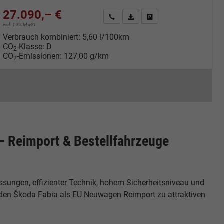
27.090,– €
cken
Kontakt & Angebot anfordern
PDF-Datei, Fahrzeugexposé druc
Fahrzeug merken/Expose 
incl. 19% MwSt.
Verbrauch kombiniert:
5,60 l/100km
CO
-Klasse:
D
2
CO
-Emissionen:
127,00 g/km
2
– Reimport & Bestellfahrzeuge
ungen, effizienter Technik, hohem Sicherheitsniveau und
den Škoda Fabia als EU Neuwagen Reimport zu attraktiven