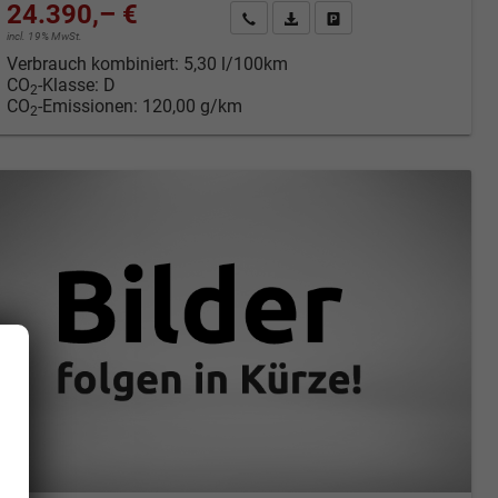
24.390,– €
cken
Kontakt & Angebot anfordern
PDF-Datei, Fahrzeugexposé druc
Fahrzeug merken/Expose 
incl. 19% MwSt.
Verbrauch kombiniert:
5,30 l/100km
CO
-Klasse:
D
2
CO
-Emissionen:
120,00 g/km
2