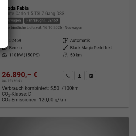
Skoda Fabia
Monte Carlo 1.5 TSI 7-Gang-DSG
Neuwagen
Fahrzeugnr.: 52469
unverbindliche Lieferzeit:
16.10.2026
Neuwagen
Fahrzeugnr.
52469
Getriebe
Automatik
Kraftstoff
Benzin
Außenfarbe
Black Magic Perleffekt
Leistung
110 kW (150 PS)
Kilometerstand
50 km
26.890,– €
cken
Kontakt & Angebot anfordern
PDF-Datei, Fahrzeugexposé druc
Fahrzeug merken/Expose 
incl. 19% MwSt.
Verbrauch kombiniert:
5,50 l/100km
CO
-Klasse:
D
2
CO
-Emissionen:
120,00 g/km
2