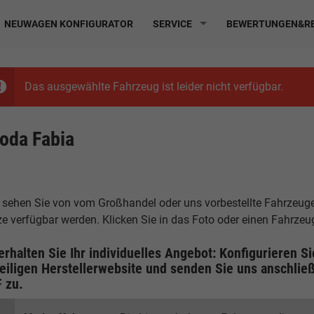
NEUWAGEN KONFIGURATOR
SERVICE
BEWERTUNGEN&RE
Das ausgewählte Fahrzeug ist leider nicht verfügbar.
oda Fabia
 sehen Sie von vom Großhandel oder uns vorbestellte Fahrzeuge, 
ze verfügbar werden. Klicken Sie in das Foto oder einen Fahrze
erhalten Sie Ihr individuelles Angebot: Konfigurieren S
eiligen
Herstellerwebsite
und senden Sie uns anschließ
F
zu.