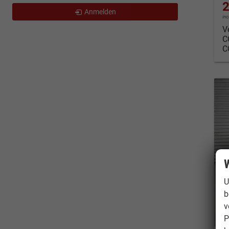
2
Anmelden
in
V
C
C
W
U
b
v
P