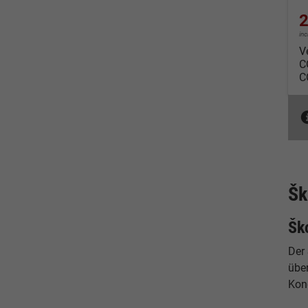
2
in
V
C
C
Šk
Šk
Der
übe
Kond