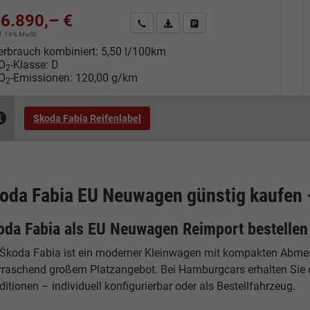
6.890,– €
Kontakt & Angebot anfordern
PDF-Datei, Fahrzeugexposé drucken
Fahrzeug merken/Expose dru
cl. 19% MwSt.
erbrauch kombiniert:
5,50 l/100km
O
-Klasse:
D
2
O
-Emissionen:
120,00 g/km
2
Skoda Fabia Reifenlabel
oda Fabia EU Neuwagen günstig kaufen 
oda Fabia als EU Neuwagen Reimport bestellen
 Škoda Fabia ist ein moderner Kleinwagen mit kompakten Abmess
rraschend großem Platzangebot. Bei Hamburgcars erhalten Sie 
itionen – individuell konfigurierbar oder als Bestellfahrzeug.