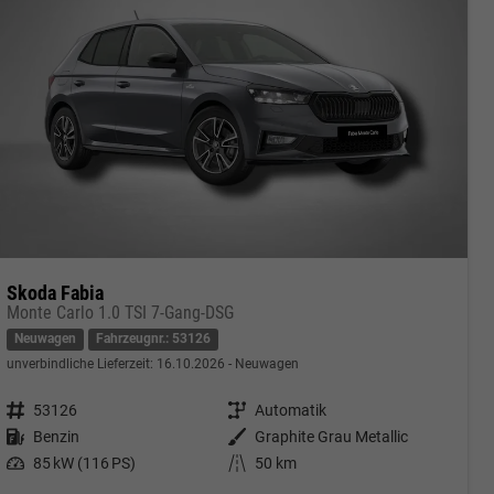
Skoda Fabia
Monte Carlo 1.0 TSI 7-Gang-DSG
Neuwagen
Fahrzeugnr.: 53126
unverbindliche Lieferzeit:
16.10.2026
Neuwagen
Fahrzeugnr.
53126
Getriebe
Automatik
Kraftstoff
Benzin
Außenfarbe
Graphite Grau Metallic
Leistung
85 kW (116 PS)
Kilometerstand
50 km