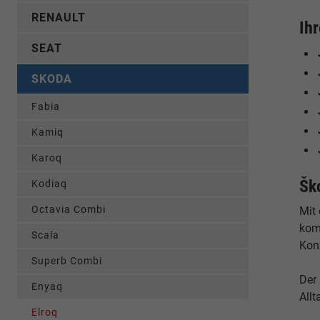
RENAULT
Ih
SEAT
SKODA
Fabia
Kamiq
Karoq
Šk
Kodiaq
Octavia Combi
Mit
kom
Scala
Konz
Superb Combi
Der
Enyaq
Allt
Elroq