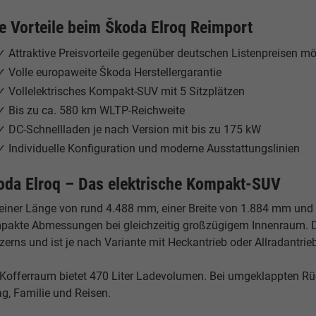
re Vorteile beim Škoda Elroq Reimport
✓ Attraktive Preisvorteile gegenüber deutschen Listenpreisen mö
✓ Volle europaweite Škoda Herstellergarantie
✓ Vollelektrisches Kompakt-SUV mit 5 Sitzplätzen
✓ Bis zu ca. 580 km WLTP-Reichweite
✓ DC-Schnellladen je nach Version mit bis zu 175 kW
✓ Individuelle Konfiguration und moderne Ausstattungslinien
oda Elroq – Das elektrische Kompakt-SUV
 einer Länge von rund 4.488 mm, einer Breite von 1.884 mm und
pakte Abmessungen bei gleichzeitig großzügigem Innenraum. D
erns und ist je nach Variante mit Heckantrieb oder Allradantrieb
 Kofferraum bietet 470 Liter Ladevolumen. Bei umgeklappten Rück
ag, Familie und Reisen.