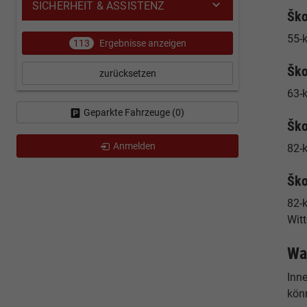
SICHERHEIT & ASSISTENZ
Ško
55-k
113
Ergebnisse anzeigen
Ško
zurücksetzen
63-
Geparkte Fahrzeuge (
0
)
Ško
Anmelden
82-
Ško
82-k
Wit
Wa
Inn
könn