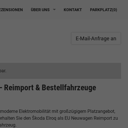
ZENSIONEN
ÜBER UNS
KONTAKT
PARKPLATZ(
0
)
E-Mail-Anfrage an
bar.
– Reimport & Bestellfahrzeuge
t moderne Elektromobilität mit großzügigem Platzangebot,
s erhalten Sie den Škoda Elroq als EU Neuwagen Reimport zu
fahrzeug.