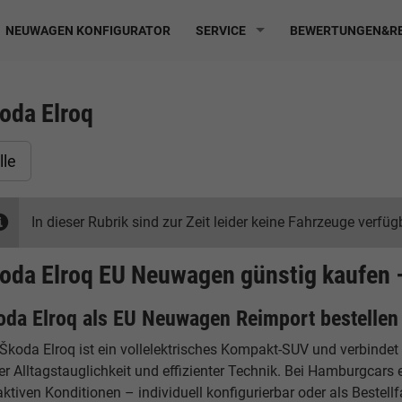
NEUWAGEN KONFIGURATOR
SERVICE
BEWERTUNGEN&RE
oda Elroq
lle
In dieser Rubrik sind zur Zeit leider keine Fahrzeuge verfüg
oda Elroq EU Neuwagen günstig kaufen 
oda Elroq als EU Neuwagen Reimport bestellen
 Škoda Elroq ist ein vollelektrisches Kompakt-SUV und verbinde
er Alltagstauglichkeit und effizienter Technik. Bei Hamburgcar
aktiven Konditionen – individuell konfigurierbar oder als Bestell