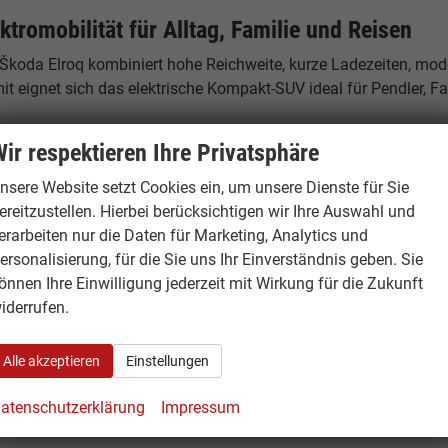
ktromobilität für Alltag, Familie und Reisen
 Škoda Elroq kombiniert hohe Reichweite, kurze Ladezeiten, mo
t eignet sich das elektrische Kompakt-SUV ideal für Pendler, Fa
andort Hamburg – Ihr Ansprechpartner
ir respektieren Ihre Privatsphäre
burgCars
nsere Website setzt Cookies ein, um unsere Dienste für Sie
elstücken 19
ereitzustellen. Hierbei berücksichtigen wir Ihre Auswahl und
53 Hamburg
erarbeiten nur die Daten für Marketing, Analytics und
tschland
ersonalisierung, für die Sie uns Ihr Einverständnis geben. Sie
önnen Ihre Einwilligung jederzeit mit Wirkung für die Zukunft
fon: +49 40 500 977 29 - 0
iderrufen.
: +49 40 500 977 29 - 49
ail:
info@hamburgcars.net
Alle akzeptieren
Einstellungen
nungszeiten:
atenschutzerklärung
Impressum
tag bis Freitag: 09:00 – 18:00 Uhr