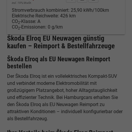
incl. 19% MwSt.
Stromverbrauch kombiniert:
25,90 kWh/100km
Elektrische Reichweite:
426 km
CO
-Klasse:
A
2
CO
-Emissionen:
0 g/km
2
Škoda Elroq EU Neuwagen günstig
kaufen – Reimport & Bestellfahrzeuge
Škoda Elroq als EU Neuwagen Reimport
bestellen
Der Škoda Elroq ist ein vollelektrisches Kompakt-SUV
und verbindet moderne Elektromobilität mit
großzügigem Platzangebot, hoher Alltagstauglichkeit
und effizienter Technik. Bei Hamburgcars erhalten Sie
den Škoda Elroq als EU Neuwagen Reimport zu
attraktiven Konditionen – individuell konfigurierbar oder
als Bestellfahrzeug.