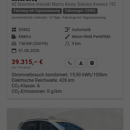
60 Selection eHeckkl Matrix Kessy SideAss Kamera 19Z
Fahrzeug mit Tageszulassung
Fahrzeugnr.: 53902
unverbindliche Lieferzeit:
10 Tage
Fahrzeug mit Tageszulassung
Fahrzeugnr.
53902
Getriebe
Automatik
Kraftstoff
Elektro
Außenfarbe
Moon-Weiß Perleffekt
Leistung
150 kW (204 PS)
Kilometerstand
9 km
01.06.2026
39.315,– €
Kontakt & Angebot anfordern
PDF-Datei, Fahrzeugexposé d
Fahrzeug merken/Expo
incl. 19% MwSt.
Stromverbrauch kombiniert:
15,90 kWh/100km
Elektrische Reichweite:
426 km
CO
-Klasse:
A
2
CO
-Emissionen:
0 g/km
2