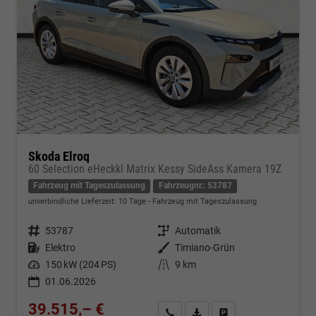
Skoda Elroq
60 Selection eHeckkl Matrix Kessy SideAss Kamera 19Z
Fahrzeug mit Tageszulassung
Fahrzeugnr.: 53787
unverbindliche Lieferzeit:
10 Tage
Fahrzeug mit Tageszulassung
Fahrzeugnr.
53787
Getriebe
Automatik
Kraftstoff
Elektro
Außenfarbe
Timiano-Grün
Leistung
150 kW (204 PS)
Kilometerstand
9 km
01.06.2026
39.515,– €
Kontakt & Angebot anfordern
PDF-Datei, Fahrzeugexposé d
Fahrzeug merken/Expo