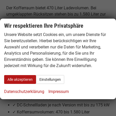
Der Kofferraum bietet 470 Liter Ladevolumen. Bei
umgeklappten Rücksitzen stehen bis zu 1.580 Liter zur
Verfügung – ideal für Alltag, Familie und Reisen.
Wir respektieren Ihre Privatsphäre
Technische Highlights des Škoda Elroq
Unsere Website setzt Cookies ein, um unsere Dienste für
Sie bereitzustellen. Hierbei berücksichtigen wir Ihre
✓ Fahrzeuglänge: ca. 4.488 mm
Auswahl und verarbeiten nur die Daten für Marketing,
✓ Radstand: ca. 2.770 mm
Analytics und Personalisierung, für die Sie uns Ihr
✓ 5 Sitzplätze
Einverständnis geben. Sie können Ihre Einwilligung
✓ Batteriegrößen je nach Version: 55 kWh, 63 kWh
jederzeit mit Wirkung für die Zukunft widerrufen.
oder 82 kWh brutto
✓ Leistung von 170 PS bis 286 PS
Alle akzeptieren
Einstellungen
✓ Heckantrieb oder Allradantrieb je nach Variante
✓ Bis zu ca. 580 km Reichweite nach WLTP
Datenschutzerklärung
Impressum
✓ AC-Laden mit bis zu 11 kW
✓ DC-Schnellladen je nach Version mit bis zu 175 kW
✓ Kofferraumvolumen: 470 bis 1.580 Liter