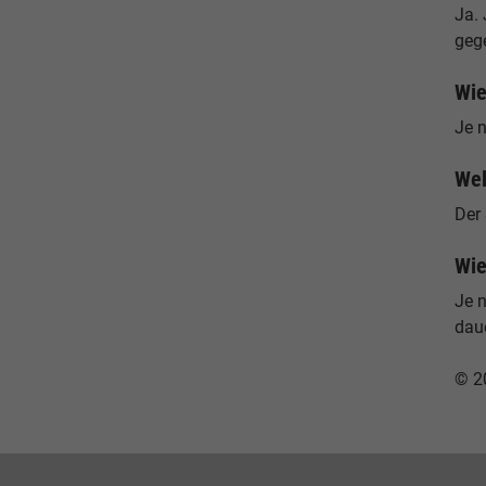
Ja. 
geg
Wie
Je n
Wel
Der 
Wie
Je 
dau
© 2