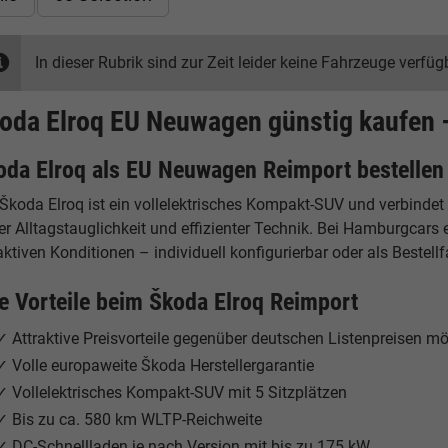
In dieser Rubrik sind zur Zeit leider keine Fahrzeuge verfüg
oda Elroq EU Neuwagen günstig kaufen 
oda Elroq als EU Neuwagen Reimport bestellen
 Škoda Elroq ist ein vollelektrisches Kompakt-SUV und verbinde
er Alltagstauglichkeit und effizienter Technik. Bei Hamburgcar
aktiven Konditionen – individuell konfigurierbar oder als Bestell
re Vorteile beim Škoda Elroq Reimport
✓ Attraktive Preisvorteile gegenüber deutschen Listenpreisen mö
✓ Volle europaweite Škoda Herstellergarantie
✓ Vollelektrisches Kompakt-SUV mit 5 Sitzplätzen
✓ Bis zu ca. 580 km WLTP-Reichweite
✓ DC-Schnellladen je nach Version mit bis zu 175 kW