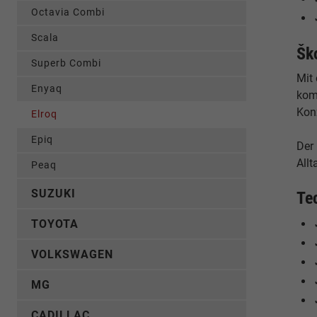
Octavia Combi
Scala
Šk
Superb Combi
Mit
Enyaq
kom
Konz
Elroq
Epiq
Der
Allt
Peaq
SUZUKI
Te
TOYOTA
VOLKSWAGEN
MG
CADILLAC