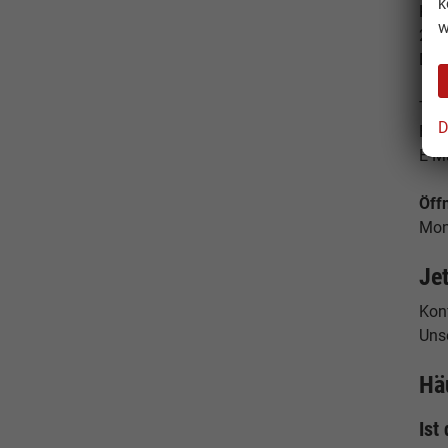
k
Hes
w
224
Deu
Tele
D
Fax
E-M
Öff
Mon
Je
Konf
Uns
Hä
Ist