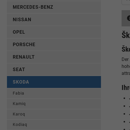
MERCEDES-BENZ
NISSAN
OPEL
Šk
PORSCHE
Šk
RENAULT
Der
hoh
SEAT
attr
SKODA
Ih
Fabia
Kamiq
Karoq
Kodiaq