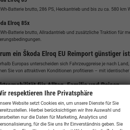
kWh-Batterie brutto, 286 PS, Heckantrieb und bis zu ca. 580 km
da Elroq 85x
Wh-Batterie brutto, Allradantrieb und zusätzliche Traktion für me
terungsbedingungen.
rum ein Škoda Elroq EU Reimport günstiger ist
erhalb Europas unterscheiden sich Fahrzeugpreise je nach Land,
en Sie von attraktiven Konditionen profitieren – mit identische
ktromobilität für Alltag, Familie und Reisen
ir respektieren Ihre Privatsphäre
 Škoda Elroq kombiniert hohe Reichweite, kurze Ladezeiten, mo
t eignet sich das elektrische Kompakt-SUV ideal für Pendler, Fa
nsere Website setzt Cookies ein, um unsere Dienste für Sie
ereitzustellen. Hierbei berücksichtigen wir Ihre Auswahl und
andort Hamburg – Ihr Ansprechpartner
erarbeiten nur die Daten für Marketing, Analytics und
ersonalisierung, für die Sie uns Ihr Einverständnis geben. Sie
burgCars