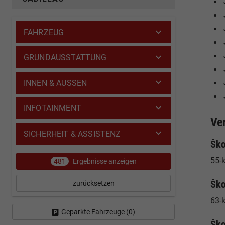
FAHRZEUG
GRUNDAUSSTATTUNG
INNEN & AUSSEN
INFOTAINMENT
Ve
SICHERHEIT & ASSISTENZ
Ško
55-k
481
Ergebnisse anzeigen
Ško
zurücksetzen
63-
Geparkte Fahrzeuge (
0
)
Ško