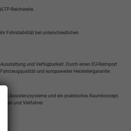
 WLTP-Reichweite.
hr Fahrstabilität bei unterschiedlichen
 Ausstattung und Verfügbarkeit. Durch einen EU-Reimport
r Fahrzeugqualität und europaweiter Herstellergarantie.
derne Assistenzsysteme und ein praktisches Raumkonzept.
milien und Vielfahrer.