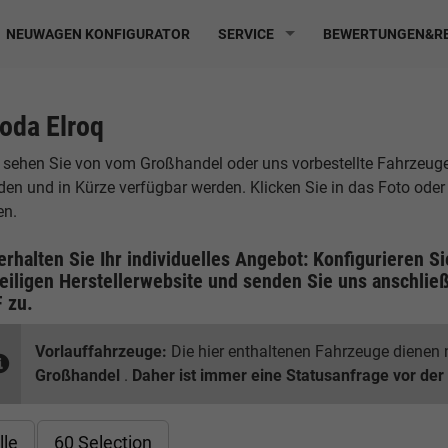
NEUWAGEN KONFIGURATOR
SERVICE
BEWERTUNGEN&RE
oda Elroq
 sehen Sie von vom Großhandel oder uns vorbestellte Fahrzeuge, d
den und in Kürze verfügbar werden. Klicken Sie in das Foto ode
en.
erhalten Sie Ihr individuelles Angebot: Konfigurieren S
eiligen
Herstellerwebsite
und senden Sie uns anschließ
F
zu.
Vorlauffahrzeuge:
Die hier enthaltenen Fahrzeuge dienen n
Großhandel
.
Daher ist immer eine Statusanfrage vor der
lle
60 Selection