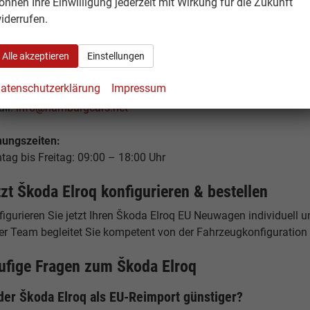
önnen Ihre Einwilligung jederzeit mit Wirkung für die Zukunft
elstücken 19
iderrufen.
53 Hamburg
tschland
Alle akzeptieren
Einstellungen
fon: +49 40 500 977 29 - 0
atenschutzerklärung
Impressum
: +49 40 500 977 29 - 49
ail:
info@hamburgcars.net
nungszeiten:
tag bis Freitag: 09:00 – 18:00 Uhr
tzt Škoda Elroq konfigurieren & bestellen
igurieren Sie jetzt Ihren Škoda Elroq EU Neuwagen individuell un
er Team begleitet Sie kompetent von der Fahrzeugkonfiguration b
ufige Fragen zum Škoda Elroq
 der Škoda Elroq als EU-Reimport günstiger?