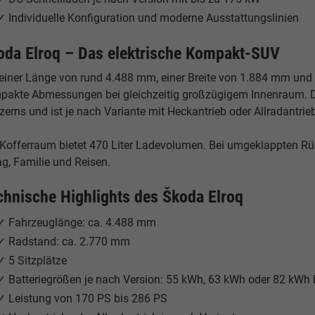
✓ Individuelle Konfiguration und moderne Ausstattungslinien
oda Elroq – Das elektrische Kompakt-SUV
 einer Länge von rund 4.488 mm, einer Breite von 1.884 mm und
pakte Abmessungen bei gleichzeitig großzügigem Innenraum. D
erns und ist je nach Variante mit Heckantrieb oder Allradantrieb
 Kofferraum bietet 470 Liter Ladevolumen. Bei umgeklappten Rück
ag, Familie und Reisen.
chnische Highlights des Škoda Elroq
✓ Fahrzeuglänge: ca. 4.488 mm
✓ Radstand: ca. 2.770 mm
✓ 5 Sitzplätze
✓ Batteriegrößen je nach Version: 55 kWh, 63 kWh oder 82 kWh 
✓ Leistung von 170 PS bis 286 PS