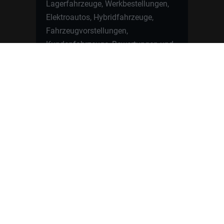
Lagerfahrzeuge, Werkbestellungen,
Elektroautos, Hybridfahrzeuge,
Fahrzeugvorstellungen,
Kundenfahrzeuge, Bewertungen und
neue Angebote rund um VW, Skoda,
Toyota, Nissan, Renault, Dacia,
CUPRA und viele weitere Marken.
Startseite
Fahrzeuge finden
Neuwagen Konfigurator
Reimport
Ratgeber
Finanzierung
Kontakt
Hamburgcars GmbH · Heselstücken 19 ·
22453 Hamburg
WhatsApp Kontakt
📲
Jetzt direkt schreiben