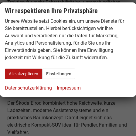
Traktion für mehr Fahrstabilität bei unterschiedlichen
Witterungsbedingungen.
Wir respektieren Ihre Privatsphäre
Unsere Website setzt Cookies ein, um unsere Dienste für
Warum ein Škoda Elroq EU Reimport
Sie bereitzustellen. Hierbei berücksichtigen wir Ihre
günstiger ist
Auswahl und verarbeiten nur die Daten für Marketing,
Innerhalb Europas unterscheiden sich Fahrzeugpreise je
Analytics und Personalisierung, für die Sie uns Ihr
nach Land, Ausstattung und Verfügbarkeit. Durch einen
Einverständnis geben. Sie können Ihre Einwilligung
EU-Reimport können Sie von attraktiven Konditionen
jederzeit mit Wirkung für die Zukunft widerrufen.
profitieren – mit identischer Fahrzeugqualität und
europaweiter Herstellergarantie.
Alle akzeptieren
Einstellungen
Elektromobilität für Alltag, Familie und
Datenschutzerklärung
Impressum
Reisen
Der Škoda Elroq kombiniert hohe Reichweite, kurze
Ladezeiten, moderne Assistenzsysteme und ein
praktisches Raumkonzept. Damit eignet sich das
elektrische Kompakt-SUV ideal für Pendler, Familien und
Vielfahrer.