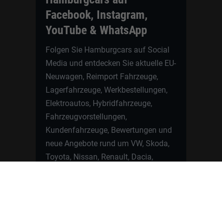
Facebook, Instagram,
YouTube & WhatsApp
Folgen Sie Hamburgcars auf Social
Media und entdecken Sie aktuelle EU-
Neuwagen, Reimport Fahrzeuge,
Lagerfahrzeuge, Werkbestellungen,
Elektroautos, Hybridfahrzeuge,
Fahrzeugvorstellungen,
Kundenfahrzeuge, Bewertungen und
neue Angebote rund um VW, Skoda,
Toyota, Nissan, Renault, Dacia,
CUPRA und viele weitere Marken.
Startseite
Fahrzeuge finden
Neuwagen Konfigurator
Reimport