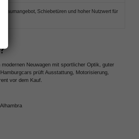
s Raumangebot, Schiebetüren und hoher Nutzwert für
s?
en modernen Neuwagen mit sportlicher Optik, guter
 Hamburgcars prüft Ausstattung, Motorisierung,
rent vor dem Kauf.
d Alhambra