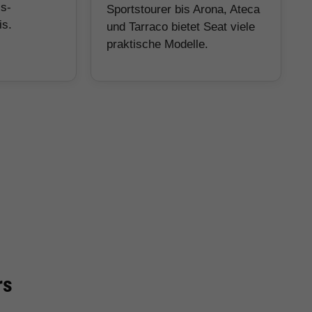
is-
Sportstourer bis Arona, Ateca
is.
und Tarraco bietet Seat viele
praktische Modelle.
rs