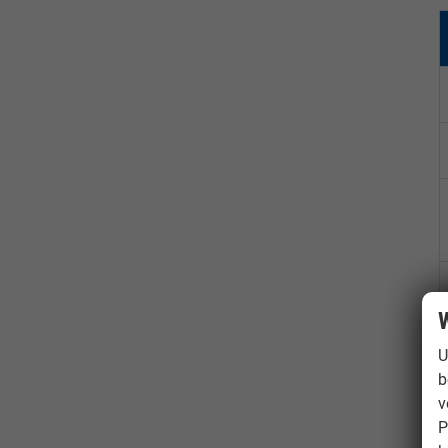
W
U
b
v
P