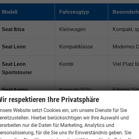
Modell
Fahrzeugtyp
Besonderh
Seat Ibiza
Kleinwagen
Kompakt, sp
Seat Leon
Kompaktklasse
Modernes De
Seat Leon
Kombi
Viel Platz f
Sportstourer
Seat Arona
Kompakt-SUV
Erhöhte Sit
ir respektieren Ihre Privatsphäre
Seat Ateca
SUV
Beliebtes F
nsere Website setzt Cookies ein, um unsere Dienste für Sie
Technik
ereitzustellen. Hierbei berücksichtigen wir Ihre Auswahl und
erarbeiten nur die Daten für Marketing, Analytics und
ersonalisierung, für die Sie uns Ihr Einverständnis geben. Sie
Seat Tarraco
Großes SUV
Viel Platz, 