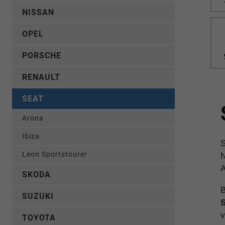
NISSAN
OPEL
PORSCHE
RENAULT
SEAT
Arona
Ibiza
S
Leon Sportstourer
N
A
SKODA
B
SUZUKI
S
v
TOYOTA