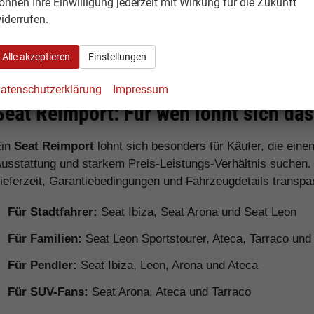
önnen Ihre Einwilligung jederzeit mit Wirkung für die Zukunft
iderrufen.
Seat Alhambra
Van /
Großzügige
Familienfahrzeug
Familien
Alle akzeptieren
Einstellungen
atenschutzerklärung
Impressum
Seat Reimport: Für wen lohnt sich da
Ein
Seat Reimport
lohnt sich besonders für Käufer, die ein
usstattung und starkem Preis-Leistungs-Verhältnis suchen.
ieferzeit, Garantiebedingungen und Fahrzeugdetails transpa
Für Stadtfahrer:
Seat Ibiza, Seat Arona und Seat Leon
Für Familien:
Seat Leon Sportstourer, Ateca, Tarraco un
Für Pendler:
Seat Ibiza, Leon, Arona und Ateca
Für SUV-Fans:
Seat Arona, Ateca und Tarraco