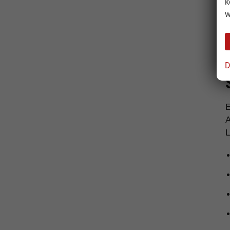
k
w
D
A
L