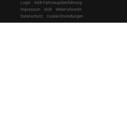
Login
AGB-Fahrzeugüberführung
Impressum
AGB
Widerrufsrecht
Datenschutz
Cookie-Einstellungen
Hamburgcars auf
Facebook, Instagram,
YouTube & WhatsApp
Folgen Sie Hamburgcars auf Social
Media und entdecken Sie aktuelle EU-
Neuwagen, Reimport Fahrzeuge,
Lagerfahrzeuge, Werkbestellungen,
Elektroautos, Hybridfahrzeuge,