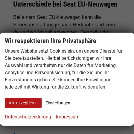
Unterschiede bei Seat EU-Neuwagen
Bei einem Seat EU-Neuwagen kann die
Serienausstattung je nach Herkunftsland vom
deutschen Modell abweichen. Deshalb lohnt
sich ein genauer Vergleich. Hamburgcars achtet
Wir respektieren Ihre Privatsphäre
für Sie auf wichtige Details wie Motorisierung,
Unsere Website setzt Cookies ein, um unsere Dienste für
Getriebe, Ausstattungslinie, Assistenzsysteme,
Sie bereitzustellen. Hierbei berücksichtigen wir Ihre
Lieferzeit, Garantie und Fahrzeugdokumente.
Auswahl und verarbeiten nur die Daten für Marketing,
Analytics und Personalisierung, für die Sie uns Ihr
Häufig gefragte Ausstattungen sind
LED-
Einverständnis geben. Sie können Ihre Einwilligung
Scheinwerfer, DSG-Automatik,
jederzeit mit Wirkung für die Zukunft widerrufen.
Rückfahrkamera, Navigationssystem,
Sitzheizung, Klimaautomatik, digitales
Alle akzeptieren
Einstellungen
Cockpit, Apple CarPlay, Android Auto,
Abstandstempomat, Anhängerkupplung
und
Datenschutzerklärung
Impressum
moderne Assistenzsysteme.