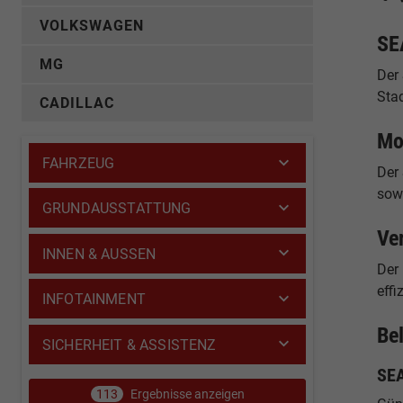
VOLKSWAGEN
SE
MG
Der
Stad
CADILLAC
Mo
FAHRZEUG
Der
sow
GRUNDAUSSTATTUNG
Ve
INNEN & AUSSEN
Der 
effi
INFOTAINMENT
Be
SICHERHEIT & ASSISTENZ
SEA
113
Ergebnisse anzeigen