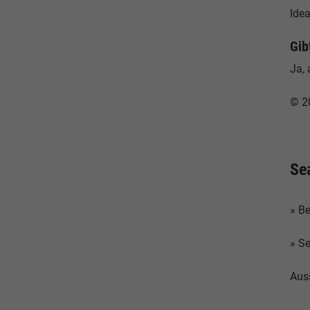
Idea
Gib
Ja, 
© 2
Se
» B
» S
Auss