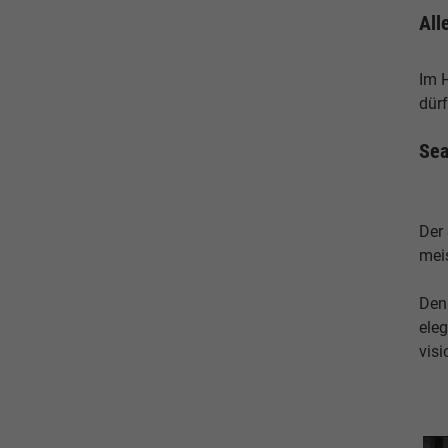
All
Im 
dürf
Sea
Der
meis
Den 
eleg
vis