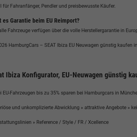
l für Fahranfänger, Pendler und preisbewusste Käufer.
t es Garantie beim EU Reimport?
alle Fahrzeuge verfügen über die volle Herstellergarantie in Euro
026 HamburgCars – SEAT Ibiza EU Neuwagen günstig kaufen 
at Ibiza Konfigurator, EU-Neuwagen günstig ka
ei EU-Fahrzeugen bis zu 35% sparen bei Hamburgcars in Mün
eriöse und unkomplizierte Abwicklung » attraktive Angebote » k
tattungslinien » Reference / Style / FR / Xcellence