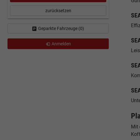
Güns
zurücksetzen
SEA
Eff
Geparkte Fahrzeuge (
0
)
SEA
Anmelden
Lei
SEA
Kom
SEA
Unte
Pl
Mit
Koff