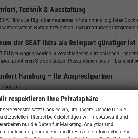
mfort, Technik & Ausstattung
 SEAT Ibiza verfügt über modernes Infotainment, digitales Cock
rhalteassistent, Notbremsfunktion und Smartphone-Integration s
rum der SEAT Ibiza als Reimport günstiger ist
T EU Neuwagen werden in verschiedenen europäischen Ländern 
port profitieren Sie von diesen Preisunterschieden – bei identis
andort Hamburg – Ihr Ansprechpartner
burgCars
elstücken 19
ir respektieren Ihre Privatsphäre
53 Hamburg
tschland
nsere Website setzt Cookies ein, um unsere Dienste für Sie
ereitzustellen. Hierbei berücksichtigen wir Ihre Auswahl und
fon: +49 40 500 977 29 - 0
erarbeiten nur die Daten für Marketing, Analytics und
: +49 40 500 977 29 - 49
ersonalisierung, für die Sie uns Ihr Einverständnis geben. Sie