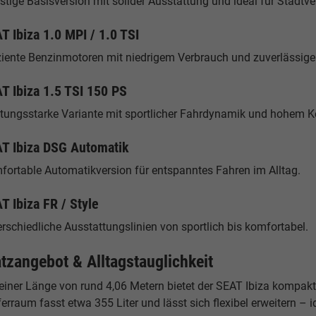
tige Basisversion mit solider Ausstattung und ideal für Stadtve
T Ibiza 1.0 MPI / 1.0 TSI
iziente Benzinmotoren mit niedrigem Verbrauch und zuverlässige
T Ibiza 1.5 TSI 150 PS
stungsstarke Variante mit sportlicher Fahrdynamik und hohem K
T Ibiza DSG Automatik
fortable Automatikversion für entspanntes Fahren im Alltag.
T Ibiza FR / Style
rschiedliche Ausstattungslinien von sportlich bis komfortabel.
atzangebot & Alltagstauglichkeit
 einer Länge von rund 4,06 Metern bietet der SEAT Ibiza kompak
erraum fasst etwa 355 Liter und lässt sich flexibel erweitern – i