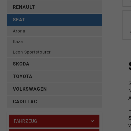
RENAULT
SEAT
Arona
Ibiza
Leon Sportstourer
SKODA
TOYOTA
S
VOLKSWAGEN
N
A
CADILLAC
B
S
FAHRZEUG
v