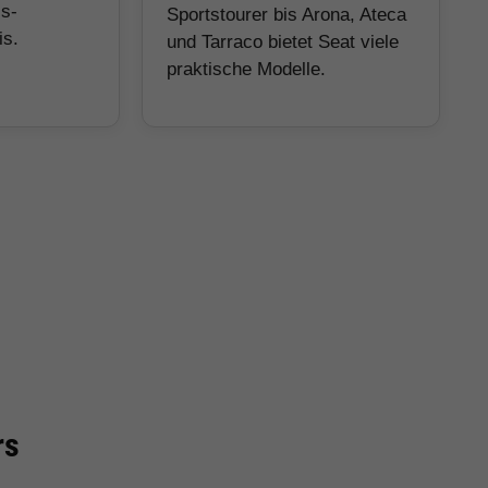
is-
Sportstourer bis Arona, Ateca
is.
und Tarraco bietet Seat viele
praktische Modelle.
rs