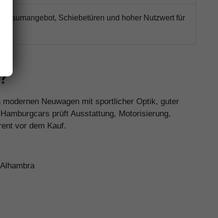
s Raumangebot, Schiebetüren und hoher Nutzwert für
s?
en modernen Neuwagen mit sportlicher Optik, guter
 Hamburgcars prüft Ausstattung, Motorisierung,
rent vor dem Kauf.
d Alhambra