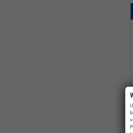
W
U
b
v
P