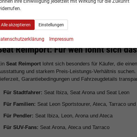
önnen Ihre Einwilligung jederzeit mit Wirkung für die Zukunft
iderrufen.
Seat Alhambra
Van /
Großzügige
Familienfahrzeug
Familien
Alle akzeptieren
Einstellungen
atenschutzerklärung
Impressum
Seat Reimport: Für wen lohnt sich da
Ein
Seat Reimport
lohnt sich besonders für Käufer, die ein
usstattung und starkem Preis-Leistungs-Verhältnis suchen.
ieferzeit, Garantiebedingungen und Fahrzeugdetails transpa
Für Stadtfahrer:
Seat Ibiza, Seat Arona und Seat Leon
Für Familien:
Seat Leon Sportstourer, Ateca, Tarraco un
Für Pendler:
Seat Ibiza, Leon, Arona und Ateca
Für SUV-Fans:
Seat Arona, Ateca und Tarraco