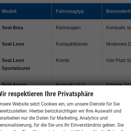
Modell
Fahrzeugtyp
Besonderh
Seat Ibiza
Kleinwagen
Kompakt, sp
Seat Leon
Kompaktklasse
Modernes De
Seat Leon
Kombi
Viel Platz f
Sportstourer
Seat Arona
Kompakt-SUV
Erhöhte Sit
ir respektieren Ihre Privatsphäre
Seat Ateca
SUV
Beliebtes F
nsere Website setzt Cookies ein, um unsere Dienste für Sie
Technik
ereitzustellen. Hierbei berücksichtigen wir Ihre Auswahl und
erarbeiten nur die Daten für Marketing, Analytics und
ersonalisierung, für die Sie uns Ihr Einverständnis geben. Sie
Seat Tarraco
Großes SUV
Viel Platz, 