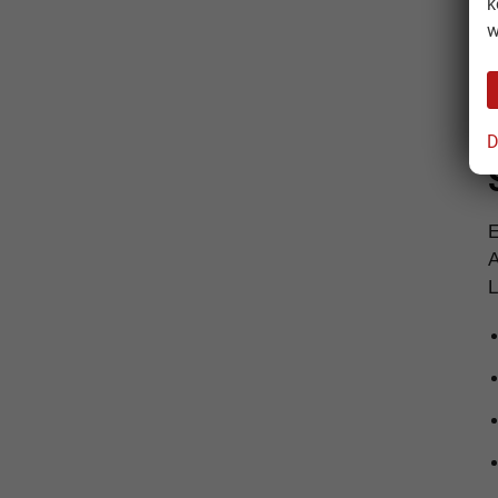
k
w
D
A
L