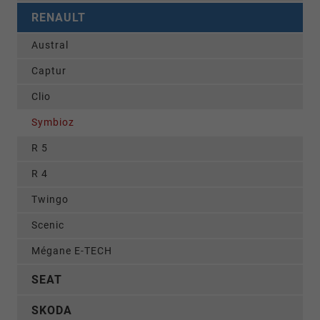
RENAULT
Austral
Captur
Clio
Symbioz
R 5
R 4
Twingo
Scenic
Mégane E-TECH
SEAT
SKODA