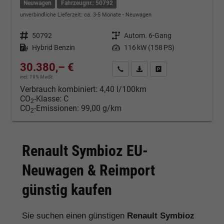
Neuwagen
Fahrzeugnr.: 50792
unverbindliche Lieferzeit: ca. 3-5 Monate
Neuwagen
Fahrzeugnr.
50792
Getriebe
Autom. 6-Gang
Kraftstoff
Hybrid Benzin
Leistung
116 kW (158 PS)
30.380,– €
Kontakt & Angebot anfordern
PDF-Datei, Fahrzeugexposé d
Fahrzeug merken/Expo
incl. 19% MwSt.
Verbrauch kombiniert:
4,40 l/100km
CO
-Klasse:
C
2
CO
-Emissionen:
99,00 g/km
2
Renault Symbioz EU-
Neuwagen & Reimport
günstig kaufen
Sie suchen einen günstigen
Renault Symbioz