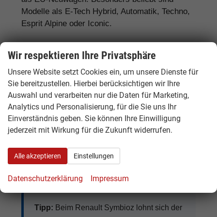
Modelle als E-Tech Hybrid, Automatik, Techno,
Esprit Alpine oder Iconic.
Wir respektieren Ihre Privatsphäre
Renault Symbioz E-Tech Hybrid:
Unsere Website setzt Cookies ein, um unsere Dienste für
sparsames Familien-SUV
Sie bereitzustellen. Hierbei berücksichtigen wir Ihre
Auswahl und verarbeiten nur die Daten für Marketing,
Der
Renault Symbioz E-Tech Hybrid
ist
Analytics und Personalisierung, für die Sie uns Ihr
besonders interessant für Käufer, die ein
Einverständnis geben. Sie können Ihre Einwilligung
kompaktes SUV mit niedrigem Verbrauch,
jederzeit mit Wirkung für die Zukunft widerrufen.
Automatik und moderner Ausstattung suchen.
Er eignet sich gut für Pendler, Familien und
Alle akzeptieren
Einstellungen
Fahrer, die im Alltag effizient unterwegs sein
möchten.
Datenschutzerklärung
Impressum
Tipp:
Beim Renault Symbioz lohnt sich der