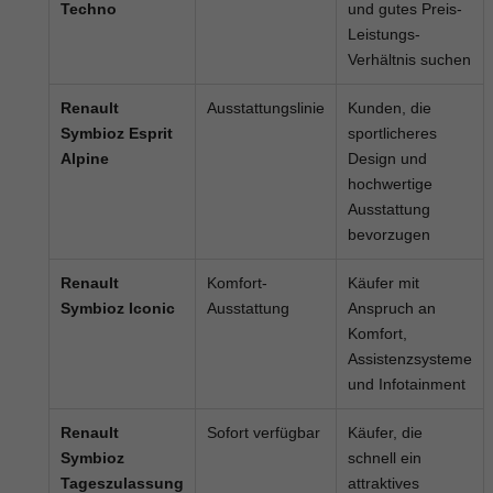
Techno
und gutes Preis-
Leistungs-
Verhältnis suchen
Renault
Ausstattungslinie
Kunden, die
Symbioz Esprit
sportlicheres
Alpine
Design und
hochwertige
Ausstattung
bevorzugen
Renault
Komfort-
Käufer mit
Symbioz Iconic
Ausstattung
Anspruch an
Komfort,
Assistenzsysteme
und Infotainment
Renault
Sofort verfügbar
Käufer, die
Symbioz
schnell ein
Tageszulassung
attraktives