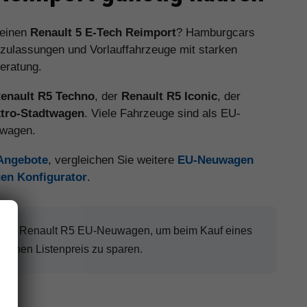
 einen
Renault 5 E-Tech Reimport
? Hamburgcars
zulassungen und Vorlauffahrzeuge mit starken
eratung.
enault R5 Techno
, der
Renault R5 Iconic
, der
ktro-Stadtwagen
. Viele Fahrzeuge sind als EU-
uwagen.
 Angebote
, vergleichen Sie weitere
EU-Neuwagen
en Konfigurator
.
einen Renault R5 EU-Neuwagen, um beim Kauf eines
schen Listenpreis zu sparen.