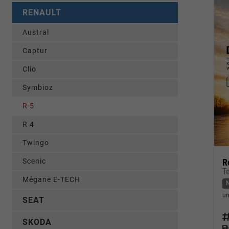
RENAULT
Austral
Captur
Clio
Symbioz
R 5
R 4
Twingo
R
Scenic
T
Mégane E-TECH
un
SEAT
Fahrz
SKODA
Kraf