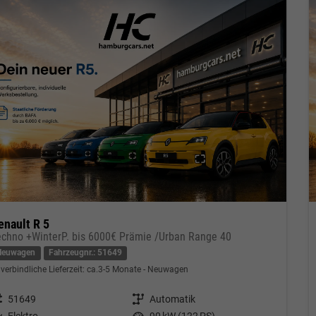
enault R 5
echno +WinterP. bis 6000€ Prämie /Urban Range 40
Neuwagen
Fahrzeugnr.: 51649
verbindliche Lieferzeit: ca.3-5 Monate
Neuwagen
eugnr.
51649
Getriebe
Automatik
tstoff
Elektro
Leistung
90 kW (122 PS)