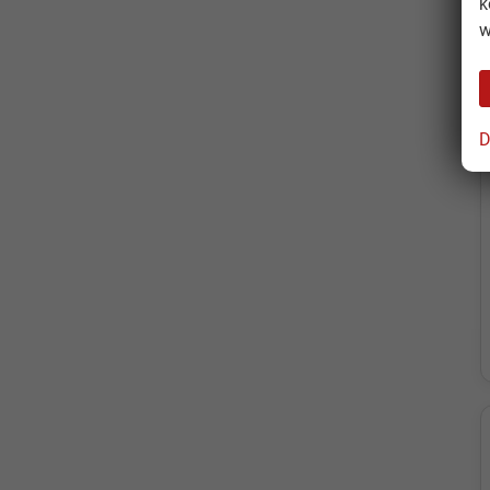
k
w
D