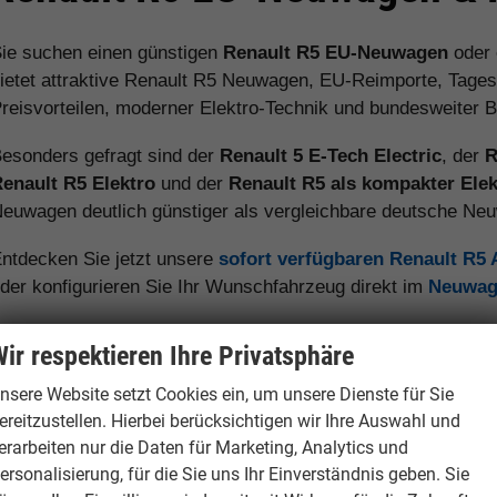
ie suchen einen günstigen
Renault R5 EU-Neuwagen
oder
ietet attraktive Renault R5 Neuwagen, EU-Reimporte, Tages
reisvorteilen, moderner Elektro-Technik und bundesweiter B
esonders gefragt sind der
Renault 5 E-Tech Electric
, der
R
enault R5 Elektro
und der
Renault R5 als kompakter Ele
euwagen deutlich günstiger als vergleichbare deutsche Ne
ntdecken Sie jetzt unsere
sofort verfügbaren Renault R5
der konfigurieren Sie Ihr Wunschfahrzeug direkt im
Neuwag
ir respektieren Ihre Privatsphäre
Renault R5 Reimport:
Viele Kunden entscheiden sich für 
nsere Website setzt Cookies ein, um unsere Dienste für Sie
modernen Elektro-Kleinwagens deutlich gegenüber dem deut
ereitzustellen. Hierbei berücksichtigen wir Ihre Auswahl und
erarbeiten nur die Daten für Marketing, Analytics und
ersonalisierung, für die Sie uns Ihr Einverständnis geben. Sie