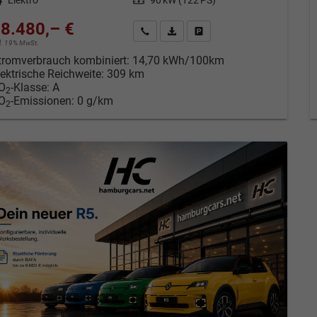
8.480,– €
Kontakt & Angebot anfordern
PDF-Datei, Fahrzeugexposé drucken
Fahrzeug merken/Expose dru
cl. 19% MwSt.
tromverbrauch kombiniert:
14,70 kWh/100km
lektrische Reichweite:
309 km
O
-Klasse:
A
2
O
-Emissionen:
0 g/km
2