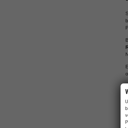
S
b
P
B
R
N
E
o
W
U
b
v
P