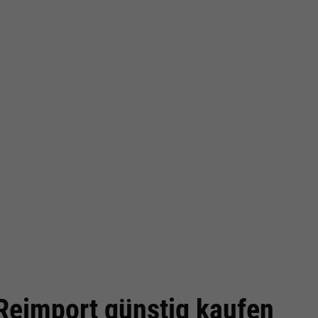
cken
eimport günstig kaufen