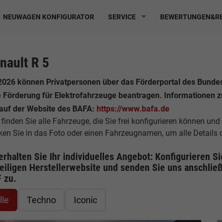
NEUWAGEN KONFIGURATOR
SERVICE
BEWERTUNGEN&RE
nault R 5
2026 können Privatpersonen über das Förderportal des Bund
e Förderung für Elektrofahrzeuge beantragen. Informationen 
 auf der Website des BAFA:
https://www.bafa.de
 finden Sie alle Fahrzeuge, die Sie frei konfigurieren können und
cken Sie in das Foto oder einen Fahrzeugnamen, um alle Details
erhalten Sie Ihr individuelles Angebot: Konfigurieren S
eiligen
Herstellerwebsite
und senden Sie uns anschließ
F
zu.
lle
Techno
Iconic