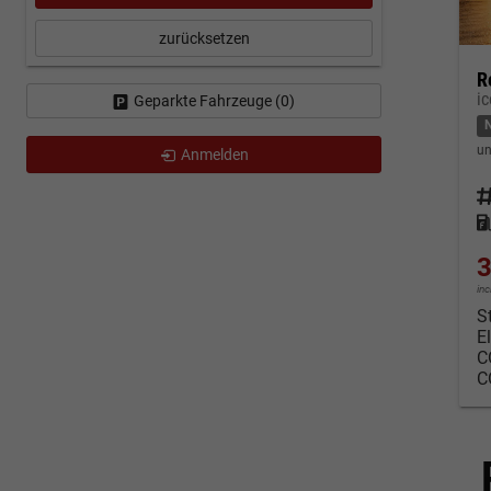
zurücksetzen
R
i
Geparkte Fahrzeuge (
0
)
un
Anmelden
Fahrz
Kraf
3
in
S
E
C
C