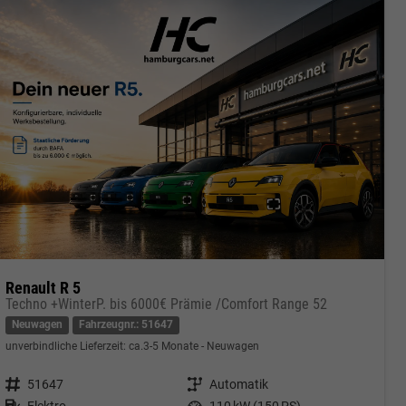
Renault R 5
Techno +WinterP. bis 6000€ Prämie /Comfort Range 52
Neuwagen
Fahrzeugnr.: 51647
unverbindliche Lieferzeit: ca.3-5 Monate
Neuwagen
Fahrzeugnr.
51647
Getriebe
Automatik
Kraftstoff
Elektro
Leistung
110 kW (150 PS)