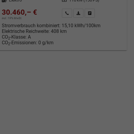
30.460,– €
cken
Kontakt & Angebot anfordern
PDF-Datei, Fahrzeugexposé druc
Fahrzeug merken/Expose 
incl. 19% MwSt.
Stromverbrauch kombiniert:
15,10 kWh/100km
Elektrische Reichweite:
408 km
CO
-Klasse:
A
2
CO
-Emissionen:
0 g/km
2