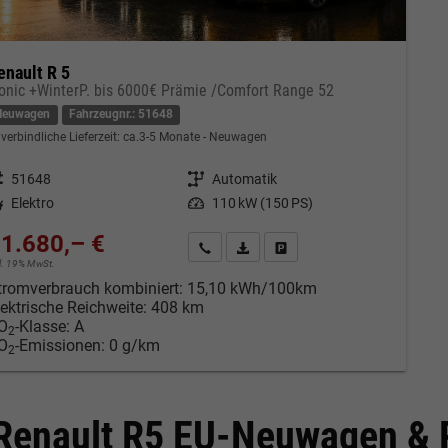
enault R 5
conic +WinterP. bis 6000€ Prämie /Comfort Range 52
Neuwagen
Fahrzeugnr.: 51648
verbindliche Lieferzeit: ca.3-5 Monate
Neuwagen
eugnr.
51648
Getriebe
Automatik
tstoff
Elektro
Leistung
110 kW (150 PS)
1.680,– €
Kontakt & Angebot anfordern
PDF-Datei, Fahrzeugexposé drucken
Fahrzeug merken/Expose dru
cl. 19% MwSt.
tromverbrauch kombiniert:
15,10 kWh/100km
lektrische Reichweite:
408 km
O
-Klasse:
A
2
O
-Emissionen:
0 g/km
2
Renault R5 EU-Neuwagen & R