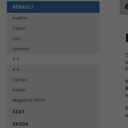
RENAULT
Austral
Captur
Clio
Symbioz
S
R 5
b
P
R 4
Twingo
B
R
Scenic
N
Mégane E-TECH
E
SEAT
o
SKODA