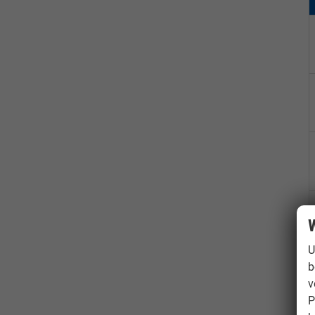
W
U
b
v
P