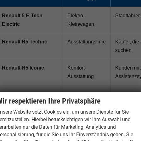
Renault 5 E-Tech
Elektro-
Stadtfahrer
Electric
Kleinwagen
Renault R5 Techno
Ausstattungslinie
Käufer, die
suchen
Renault R5 Iconic
Komfort-
Kunden mit
Ausstattung
Assistenzs
Renault R5 Automatik
Elektroantrieb
Entspanntes
ir respektieren Ihre Privatsphäre
Pendelstre
nsere Website setzt Cookies ein, um unsere Dienste für Sie
ereitzustellen. Hierbei berücksichtigen wir Ihre Auswahl und
Renault R5
Sofort verfügbar
Käufer, die
erarbeiten nur die Daten für Marketing, Analytics und
Tageszulassung
ersonalisierung, für die Sie uns Ihr Einverständnis geben. Sie