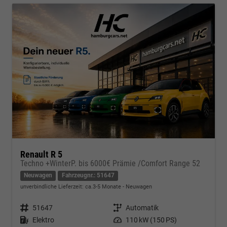
Renault R 5
Techno +WinterP. bis 6000€ Prämie /Comfort Range 52
Neuwagen
Fahrzeugnr.: 51647
unverbindliche Lieferzeit: ca.3-5 Monate
Neuwagen
Fahrzeugnr.
51647
Getriebe
Automatik
Kraftstoff
Elektro
Leistung
110 kW (150 PS)