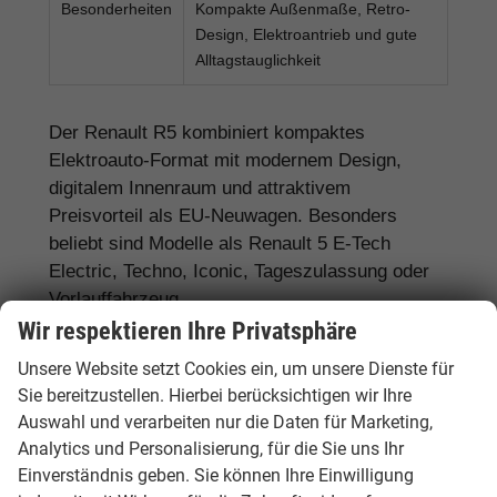
Besonderheiten
Kompakte Außenmaße, Retro-
Design, Elektroantrieb und gute
Alltagstauglichkeit
Der Renault R5 kombiniert kompaktes
Elektroauto-Format mit modernem Design,
digitalem Innenraum und attraktivem
Preisvorteil als EU-Neuwagen. Besonders
beliebt sind Modelle als Renault 5 E-Tech
Electric, Techno, Iconic, Tageszulassung oder
Vorlauffahrzeug.
Wir respektieren Ihre Privatsphäre
Unsere Website setzt Cookies ein, um unsere Dienste für
Renault 5 E-Tech Electric: moderner
Sie bereitzustellen. Hierbei berücksichtigen wir Ihre
Elektro-Kleinwagen
Auswahl und verarbeiten nur die Daten für Marketing,
Analytics und Personalisierung, für die Sie uns Ihr
Der
Renault 5 E-Tech Electric
ist besonders
Einverständnis geben. Sie können Ihre Einwilligung
interessant für Käufer, die ein kompaktes