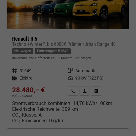
Renault R 5
Techno +WinterP. bis 6000€ Prämie /Urban Range 40
Neuwagen
Fahrzeugnr.: 51649
unverbindliche Lieferzeit: ca.3-5 Monate
Neuwagen
Fahrzeugnr.
51649
Getriebe
Automatik
Kraftstoff
Elektro
Leistung
90 kW (122 PS)
28.480,– €
Kontakt & Angebot anfordern
PDF-Datei, Fahrzeugexposé d
Fahrzeug merken/Expo
incl. 19% MwSt.
Stromverbrauch kombiniert:
14,70 kWh/100km
Elektrische Reichweite:
309 km
CO
-Klasse:
A
2
CO
-Emissionen:
0 g/km
2