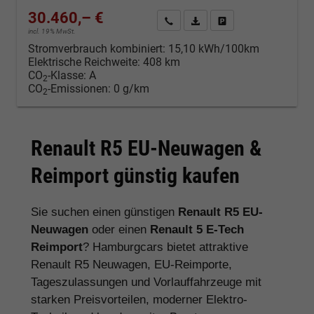
30.460,– €
Kontakt & Angebot anfordern
PDF-Datei, Fahrzeugexposé d
Fahrzeug merken/Expo
incl. 19% MwSt.
Stromverbrauch kombiniert:
15,10 kWh/100km
Elektrische Reichweite:
408 km
CO
-Klasse:
A
2
CO
-Emissionen:
0 g/km
2
Renault R5 EU-Neuwagen &
Reimport günstig kaufen
Sie suchen einen günstigen
Renault R5 EU-
Neuwagen
oder einen
Renault 5 E-Tech
Reimport
? Hamburgcars bietet attraktive
Renault R5 Neuwagen, EU-Reimporte,
Tageszulassungen und Vorlauffahrzeuge mit
starken Preisvorteilen, moderner Elektro-