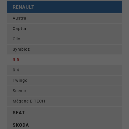
RENAULT
Austral
Captur
Clio
Symbioz
R 5
R 4
Twingo
Scenic
Mégane E-TECH
SEAT
SKODA