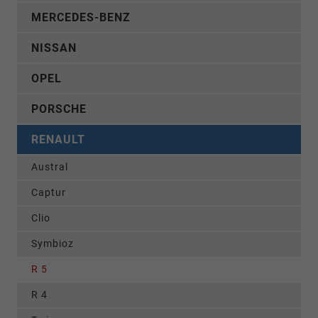
MERCEDES-BENZ
NISSAN
OPEL
PORSCHE
RENAULT
Austral
Captur
Clio
Symbioz
R 5
R 4