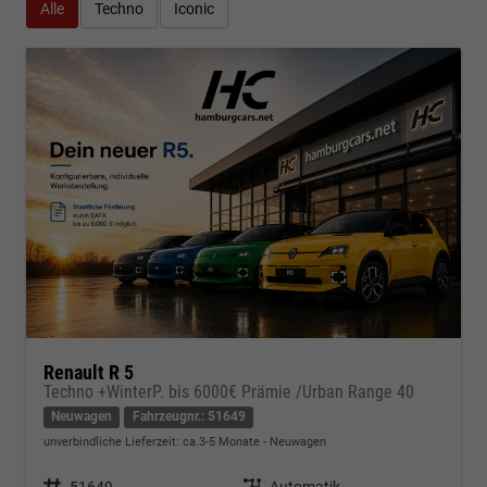
Alle
Techno
Iconic
Renault R 5
Techno +WinterP. bis 6000€ Prämie /Urban Range 40
Neuwagen
Fahrzeugnr.: 51649
unverbindliche Lieferzeit: ca.3-5 Monate
Neuwagen
Fahrzeugnr.
51649
Getriebe
Automatik