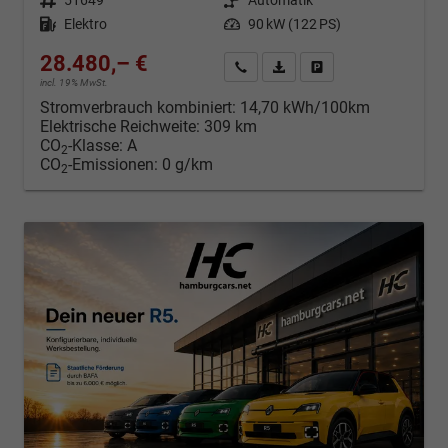
Kraftstoff
Elektro
Leistung
90 kW (122 PS)
28.480,– €
Kontakt & Angebot anfordern
PDF-Datei, Fahrzeugexposé d
Fahrzeug merken/Expo
incl. 19% MwSt.
Stromverbrauch kombiniert:
14,70 kWh/100km
Elektrische Reichweite:
309 km
CO
-Klasse:
A
2
CO
-Emissionen:
0 g/km
2