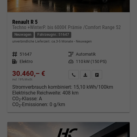
Renault R 5
Techno +WinterP. bis 6000€ Prämie /Comfort Range 52
Neuwagen
Fahrzeugnr.: 51647
unverbindliche Lieferzeit: ca.3-5 Monate
Neuwagen
Fahrzeugnr.
51647
Getriebe
Automatik
Kraftstoff
Elektro
Leistung
110 kW (150 PS)
30.460,– €
Kontakt & Angebot anfordern
PDF-Datei, Fahrzeugexposé d
Fahrzeug merken/Expo
incl. 19% MwSt.
Stromverbrauch kombiniert:
15,10 kWh/100km
Elektrische Reichweite:
408 km
CO
-Klasse:
A
2
CO
-Emissionen:
0 g/km
2