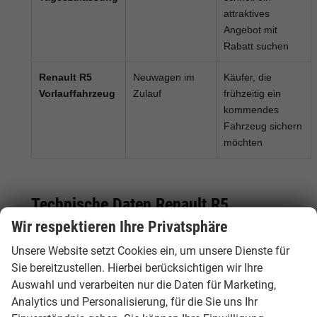
attraktives
Angebot mit
Rabatt suchen
Renault R5
Neuwagen im
Käufer, die
Vorlauffahrzeug
Zulauf
frühzeitig ein
kommendes
Fahrzeug sichern
möchten
Technische Daten Renault R5
Wir respektieren Ihre Privatsphäre
Unsere Website setzt Cookies ein, um unsere Dienste für
Merkmal
Renault R5 / Renault 5 E-Tech
Sie bereitzustellen. Hierbei berücksichtigen wir Ihre
Electric
Auswahl und verarbeiten nur die Daten für Marketing,
Fahrzeugtyp
Elektro-Kleinwagen
Analytics und Personalisierung, für die Sie uns Ihr