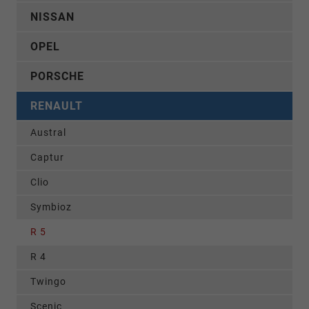
NISSAN
OPEL
PORSCHE
RENAULT
Austral
Captur
Clio
Symbioz
R 5
R 4
Twingo
Scenic