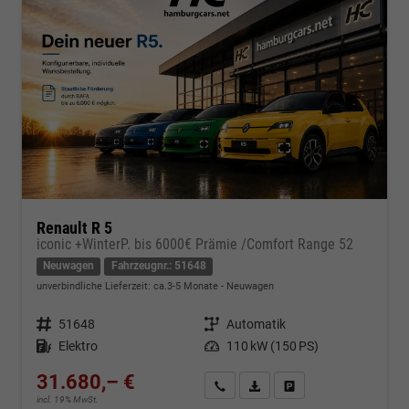
Renault R 5
iconic +WinterP. bis 6000€ Prämie /Comfort Range 52
Neuwagen
Fahrzeugnr.: 51648
unverbindliche Lieferzeit: ca.3-5 Monate
Neuwagen
Fahrzeugnr.
51648
Getriebe
Automatik
Kraftstoff
Elektro
Leistung
110 kW (150 PS)
31.680,– €
Kontakt & Angebot anfordern
PDF-Datei, Fahrzeugexposé d
Fahrzeug merken/Expo
incl. 19% MwSt.