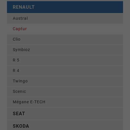
RENAULT
Austral
Captur
Clio
Symbioz
R 5
R 4
Twingo
Scenic
Mégane E-TECH
SEAT
SKODA