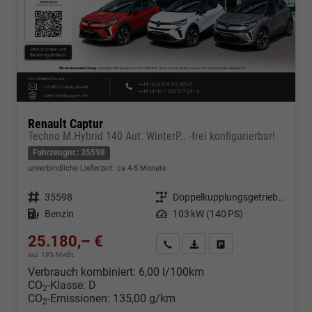
Renault Captur
Techno M.Hybrid 140 Aut. WinterP.. -frei konfigurierbar!
Fahrzeugnr.: 35598
unverbindliche Lieferzeit: ca 4-5 Monate
Fahrzeugnr.
35598
Getriebe
Doppelkupplungsgetriebe (DSG)
Kraftstoff
Benzin
Leistung
103 kW (140 PS)
25.180,– €
Kontakt & Angebot anfordern
PDF-Datei, Fahrzeugexposé d
Fahrzeug merken/Expo
incl. 19% MwSt.
Verbrauch kombiniert:
6,00 l/100km
CO
-Klasse:
D
2
CO
-Emissionen:
135,00 g/km
2