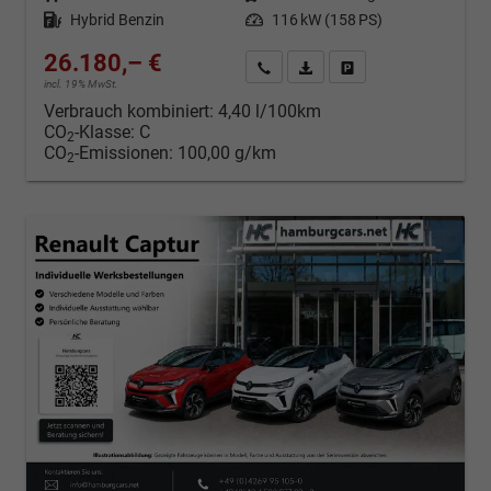
Kraftstoff
Hybrid Benzin
Leistung
116 kW (158 PS)
26.180,– €
Kontakt & Angebot anfordern
PDF-Datei, Fahrzeugexposé d
Fahrzeug merken/Expo
incl. 19% MwSt.
Verbrauch kombiniert:
4,40 l/100km
CO
-Klasse:
C
2
CO
-Emissionen:
100,00 g/km
2