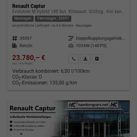
Renault Captur
Evolution M.Hybrid 140 Aut. Klimaaut. Sitzhzg. -frei konfigurierbar !
Neuwagen
Fahrzeugnr.: 35597
unverbindliche Lieferzeit: ca 4-5 Monate
Neuwagen
Fahrzeugnr.
35597
Getriebe
Doppelkupplungsgetriebe (DSG)
Kraftstoff
Benzin
Leistung
103 kW (140 PS)
23.780,– €
Kontakt & Angebot anfordern
PDF-Datei, Fahrzeugexposé d
Fahrzeug merken/Expo
incl. 19% MwSt.
Verbrauch kombiniert:
6,00 l/100km
CO
-Klasse:
D
2
CO
-Emissionen:
135,00 g/km
2