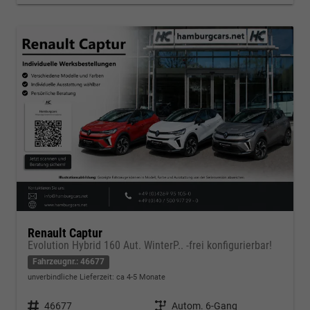
Renault Captur
Evolution Hybrid 160 Aut. WinterP.. -frei konfigurierbar!
Fahrzeugnr.: 46677
unverbindliche Lieferzeit: ca 4-5 Monate
Fahrzeugnr.
46677
Getriebe
Autom. 6-Gang