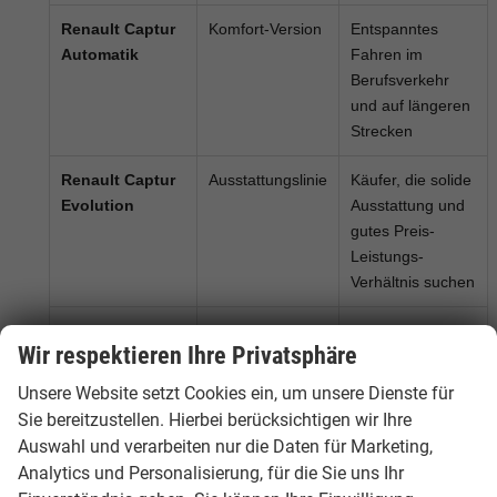
Renault Captur
Komfort-Version
Entspanntes
Automatik
Fahren im
Berufsverkehr
und auf längeren
Strecken
Renault Captur
Ausstattungslinie
Käufer, die solide
Evolution
Ausstattung und
gutes Preis-
Leistungs-
Verhältnis suchen
Renault Captur
Ausstattungslinie
Kunden, die mehr
Wir respektieren Ihre Privatsphäre
Techno
Komfort,
Infotainment und
Unsere Website setzt Cookies ein, um unsere Dienste für
moderne
Sie bereitzustellen. Hierbei berücksichtigen wir Ihre
Assistenzsysteme
Auswahl und verarbeiten nur die Daten für Marketing,
wünschen
Analytics und Personalisierung, für die Sie uns Ihr