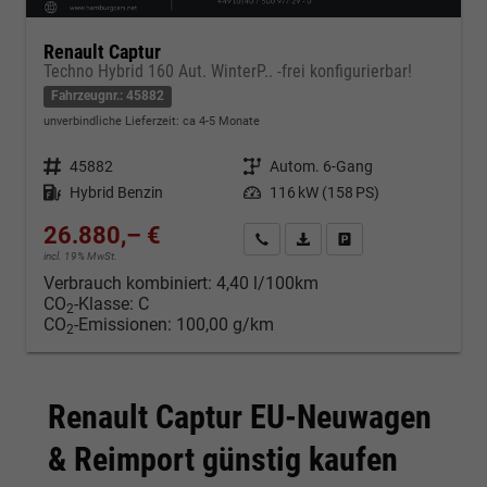
Renault Captur
Techno Hybrid 160 Aut. WinterP.. -frei konfigurierbar!
Fahrzeugnr.: 45882
unverbindliche Lieferzeit: ca 4-5 Monate
Fahrzeugnr.
45882
Getriebe
Autom. 6-Gang
Kraftstoff
Hybrid Benzin
Leistung
116 kW (158 PS)
26.880,– €
Kontakt & Angebot anfordern
PDF-Datei, Fahrzeugexposé d
Fahrzeug merken/Expo
incl. 19% MwSt.
Verbrauch kombiniert:
4,40 l/100km
CO
-Klasse:
C
2
CO
-Emissionen:
100,00 g/km
2
Renault Captur EU-Neuwagen
& Reimport günstig kaufen