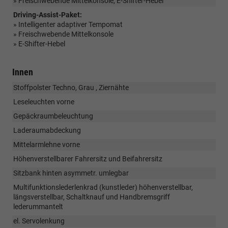
» Freischwebende Mittelkonsole, E-Shifter-Hebel
Driving-Assist-Paket:
» Intelligenter adaptiver Tempomat
» Freischwebende Mittelkonsole
» E-Shifter-Hebel
Innen
Stoffpolster Techno, Grau , Ziernähte
Leseleuchten vorne
Gepäckraumbeleuchtung
Laderaumabdeckung
Mittelarmlehne vorne
Höhenverstellbarer Fahrersitz und Beifahrersitz
Sitzbank hinten asymmetr. umlegbar
Multifunktionslederlenkrad (kunstleder) höhenverstellbar,
längsverstellbar, Schaltknauf und Handbremsgriff
lederummantelt
el. Servolenkung