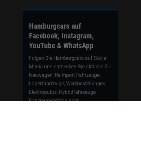
Hamburgcars auf
Facebook, Instagram,
YouTube & WhatsApp
Folgen Sie Hamburgcars auf Social
Media und entdecken Sie aktuelle EU-
Neuwagen, Reimport Fahrzeuge,
Lagerfahrzeuge, Werkbestellungen,
Elektroautos, Hybridfahrzeuge,
Fahrzeugvorstellungen,
Kundenfahrzeuge, Bewertungen und
neue Angebote rund um VW, Skoda,
Toyota, Nissan, Renault, Dacia,
CUPRA und viele weitere Marken.