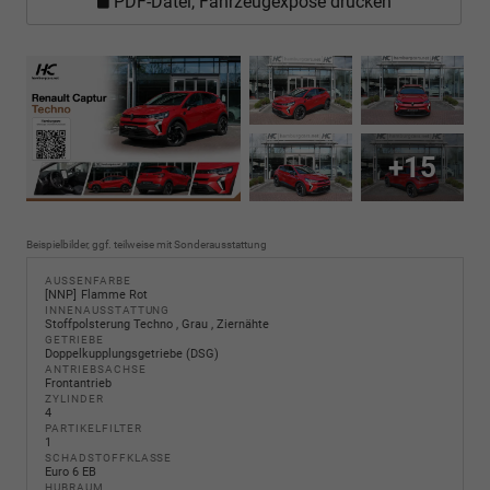
PDF-Datei, Fahrzeugexposé drucken
+15
Beispielbilder, ggf. teilweise mit Sonderausstattung
AUSSENFARBE
NNP
Flamme Rot
INNENAUSSTATTUNG
Stoffpolsterung Techno , Grau , Ziernähte
GETRIEBE
Doppelkupplungsgetriebe (DSG)
ANTRIEBSACHSE
Frontantrieb
ZYLINDER
4
PARTIKELFILTER
1
SCHADSTOFFKLASSE
Euro 6 EB
HUBRAUM