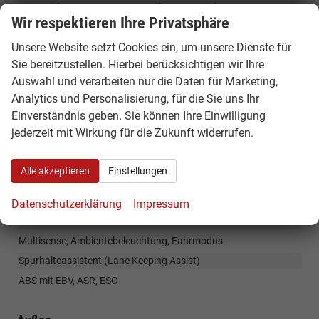
Seitenairbags vorne, Brust/Kopf / Fensterairbags vorne &
Wir respektieren Ihre Privatsphäre
hinten
höhenverstellbare Kopfstützen
Unsere Website setzt Cookies ein, um unsere Dienste für
Sicherheitsgurte vorn, höhenverstellung, Gurtstraffer /
Sie bereitzustellen. Hierbei berücksichtigen wir Ihre
Sicherheitsgurte hinten
Auswahl und verarbeiten nur die Daten für Marketing,
Isofix, Beifahrersitz & hinten
Analytics und Personalisierung, für die Sie uns Ihr
Berganfahrassistent / Auto Hold (nur Automatik)
Einverständnis geben. Sie können Ihre Einwilligung
jederzeit mit Wirkung für die Zukunft widerrufen.
Aktiver Notbremsassistent mit Fußgänger- und
Radfahrererkennung
Verkehrszeichenerkennung und Warnung bei zu hoher
Alle akzeptieren
Einstellungen
Geschwindigkeit
Rückfahrkamera
Datenschutzerklärung
Impressum
Parksensoren hinten
Multisense, Ambientebeleuchtung, Fahrmodus
Spurhalteassistent (Lane Keeping Assist)
ABS mit EBV, ASR, ESC