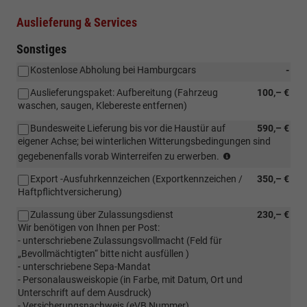
Auslieferung & Services
Sonstiges
Kostenlose Abholung bei Hamburgcars
-
Auslieferungspaket: Aufbereitung (Fahrzeug
100,– €
waschen, saugen, Klebereste entfernen)
Bundesweite Lieferung bis vor die Haustür auf
590,– €
eigener Achse; bei winterlichen Witterungsbedingungen sind
Bundesweite
gegebenenfalls vorab Winterreifen zu erwerben.
Lieferung
Export -Ausfuhrkennzeichen (Exportkennzeichen /
350,– €
bis
Haftpflichtversicherung)
vor
die
Zulassung über Zulassungsdienst
230,– €
Haustür
Wir benötigen von Ihnen per Post:
auf
- unterschriebene Zulassungsvollmacht (Feld für
eigener
„Bevollmächtigten“ bitte nicht ausfüllen )
Achse;
- unterschriebene Sepa-Mandat
bei
- Personalausweiskopie (in Farbe, mit Datum, Ort und
winterlichen
Unterschrift auf dem Ausdruck)
Bedingungen
- Versicherungsnachweis (eVB Nummer)