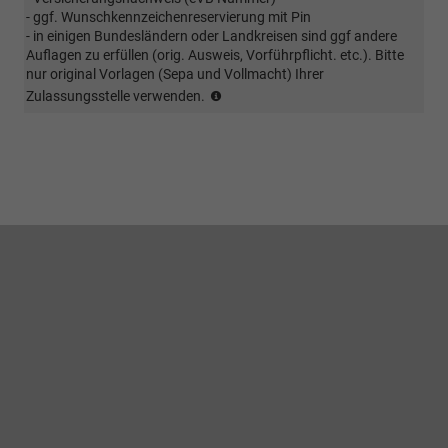
ist
- ggf. Wunschkennzeichenreservierung mit Pin
eine
- in einigen Bundesländern oder Landkreisen sind ggf andere
vorherige
Auflagen zu erfüllen (orig. Ausweis, Vorführpflicht. etc.). Bitte
Absprache
nur original Vorlagen (Sepa und Vollmacht) Ihrer
erforderlich
(Kunde
Zulassungsstelle verwenden.
(ggf.
sendet
muss
EVB
Winterbereifung
Nummer
vorab
und
erworben
alle
werden.
für
eine
Zulassung
benötigten
Vollmachten
im
Original
zu)