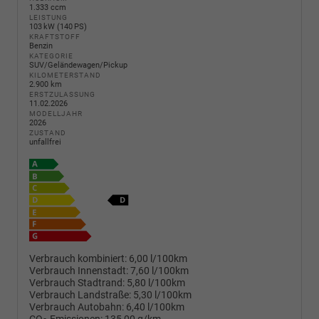
1.333 ccm
LEISTUNG
103 kW (140 PS)
KRAFTSTOFF
Benzin
KATEGORIE
SUV/Geländewagen/Pickup
KILOMETERSTAND
2.900 km
ERSTZULASSUNG
11.02.2026
MODELLJAHR
2026
ZUSTAND
unfallfrei
Verbrauch kombiniert:
6,00 l/100km
Verbrauch Innenstadt:
7,60 l/100km
Verbrauch Stadtrand:
5,80 l/100km
Verbrauch Landstraße:
5,30 l/100km
Verbrauch Autobahn:
6,40 l/100km