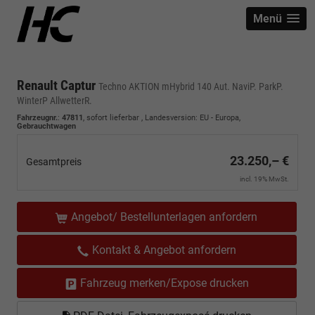
Menü
Renault Captur
Techno AKTION mHybrid 140 Aut. NaviP. ParkP.
WinterP AllwetterR.
Fahrzeugnr.
:
47811
,
sofort lieferbar
, Landesversion: EU - Europa,
Gebrauchtwagen
23.250,– €
Gesamtpreis
incl. 19% MwSt.
Angebot/ Bestellunterlagen anfordern
Kontakt & Angebot anfordern
Fahrzeug merken/Expose drucken