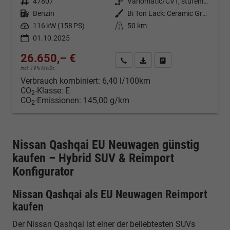
Fahrzeugnr.
47807
Getriebe
Variomatic/CVT, stufenlos
Kraftstoff
Benzin
Außenfarbe
Bi Ton Lack: Ceramic Grey (KBY) mit Dachfarbe Black Metallic (Z11)
Leistung
116 kW (158 PS)
Kilometerstand
50 km
01.10.2025
26.650,– €
Kontakt & Angebot anfordern
PDF-Datei, Fahrzeugexposé d
Fahrzeug merken/Expo
incl. 19% MwSt.
Verbrauch kombiniert:
6,40 l/100km
CO
-Klasse:
E
2
CO
-Emissionen:
145,00 g/km
2
Nissan Qashqai EU Neuwagen günstig
kaufen – Hybrid SUV & Reimport
Konfigurator
Nissan Qashqai als EU Neuwagen Reimport
kaufen
Der Nissan Qashqai ist einer der beliebtesten SUVs