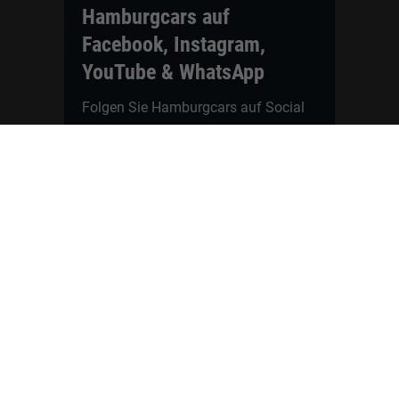
Hamburgcars auf
Facebook, Instagram,
YouTube & WhatsApp
Folgen Sie Hamburgcars auf Social
Media und entdecken Sie aktuelle EU-
Neuwagen, Reimport Fahrzeuge,
Lagerfahrzeuge, Werkbestellungen,
Elektroautos, Hybridfahrzeuge,
Fahrzeugvorstellungen,
Kundenfahrzeuge, Bewertungen und
neue Angebote rund um VW, Skoda,
Toyota, Nissan, Renault, Dacia,
CUPRA und viele weitere Marken.
Startseite
Fahrzeuge finden
Neuwagen Konfigurator
Reimport