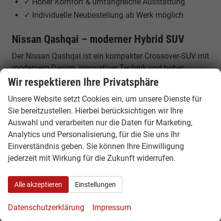
✓ Hoher Komfort & umfangreiche Ausstattung
✓ Individuelle Neubestellung ab Werk möglich
Nissan Qashqai – moderner Hybrid SUV
Der Nissan Qashqai ist ein kompakter Crossover-SUV mit
modernem Design, innovativer Technik und hoher
Alltagstauglichkeit. Er kombiniert die Vorteile eines SUVs
Wir respektieren Ihre Privatsphäre
mit effizientem Fahrverhalten und komfortabler
Unsere Website setzt Cookies ein, um unsere Dienste für
Ausstattung.
Sie bereitzustellen. Hierbei berücksichtigen wir Ihre
Auswahl und verarbeiten nur die Daten für Marketing,
Motoren, Leistung & Hybrid-Technologie
Analytics und Personalisierung, für die Sie uns Ihr
Der Nissan Qashqai ist als Mild-Hybrid und mit
Einverständnis geben. Sie können Ihre Einwilligung
innovativer e-POWER Hybrid-Technologie erhältlich. Die
jederzeit mit Wirkung für die Zukunft widerrufen.
e-POWER Variante bietet bis zu ca. 205 PS und sorgt für
ein elektrisches Fahrgefühl, da die Räder ausschließlich
Alle akzeptieren
Einstellungen
vom Elektromotor angetrieben werden. Gleichzeitig
übernimmt ein Benzinmotor die Stromerzeugung,
Datenschutzerklärung
Impressum
wodurch kein externes Laden notwendig ist.