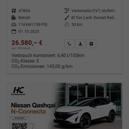
Fahrzeugnr.
47804
Getriebe
Variomatic/CVT, stufenlos
Kraftstoff
Benzin
Außenfarbe
Bi Ton Lack: Sunset Red (NBV) mit Dachfarbe Black Metallic (Z11)
Leistung
116 kW (158 PS)
Kilometerstand
50 km
01.10.2025
26.580,– €
Kontakt & Angebot anfordern
PDF-Datei, Fahrzeugexposé d
Fahrzeug merken/Expo
incl. 19% MwSt.
Verbrauch kombiniert:
6,40 l/100km
CO
-Klasse:
E
2
CO
-Emissionen:
145,00 g/km
2