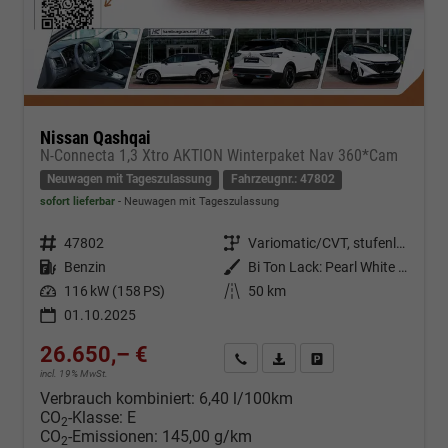
Nissan Qashqai
N-Connecta 1,3 Xtro AKTION Winterpaket Nav 360*Cam
Neuwagen mit Tageszulassung
Fahrzeugnr.: 47802
sofort lieferbar
Neuwagen mit Tageszulassung
Fahrzeugnr.
47802
Getriebe
Variomatic/CVT, stufenlos
Kraftstoff
Benzin
Außenfarbe
Bi Ton Lack: Pearl White Metallic (QAB) mit Dachfarbe Black Metallic (Z11)
Leistung
116 kW (158 PS)
Kilometerstand
50 km
01.10.2025
26.650,– €
Kontakt & Angebot anfordern
PDF-Datei, Fahrzeugexposé d
Fahrzeug merken/Expo
incl. 19% MwSt.
Verbrauch kombiniert:
6,40 l/100km
CO
-Klasse:
E
2
CO
-Emissionen:
145,00 g/km
2