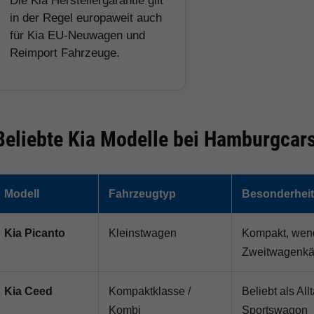
Die Kia Herstellergarantie gilt
in der Regel europaweit auch
für Kia EU-Neuwagen und
Reimport Fahrzeuge.
Beliebte Kia Modelle bei Hamburgcar
Modell
Fahrzeugtyp
Besonderhei
Kia Picanto
Kleinstwagen
Kompakt, wend
Zweitwagenkä
Kia Ceed
Kompaktklasse /
Beliebt als Al
Kombi
Sportswagon