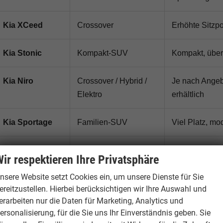
Kia XCeed
Crossover
Erhöhte Sitzpo
Kia Stonic
Kompakt-SUV
Kompakt, übers
Kia Niro
Crossover / Hybrid /
Je nach Angebo
Elektro
erhältlich
Kia Sportage
Familien-SUV
Viel Platz, mo
Kia Sorento
Großes SUV
Komfortables S
ir respektieren Ihre Privatsphäre
Ansprüche
nsere Website setzt Cookies ein, um unsere Dienste für Sie
ereitzustellen. Hierbei berücksichtigen wir Ihre Auswahl und
Kia EV3 / EV6 /
Elektroauto / Elektro-
Vollelektrisc
erarbeiten nur die Daten für Marketing, Analytics und
EV9
SUV
Alltagstauglich
ersonalisierung, für die Sie uns Ihr Einverständnis geben. Sie