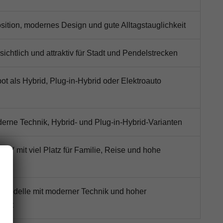
sition, modernes Design und gute Alltagstauglichkeit
ichtlich und attraktiv für Stadt und Pendelstrecken
t als Hybrid, Plug-in-Hybrid oder Elektroauto
derne Technik, Hybrid- und Plug-in-Hybrid-Varianten
UV mit viel Platz für Familie, Reise und hohe
he Modelle mit moderner Technik und hoher
keit