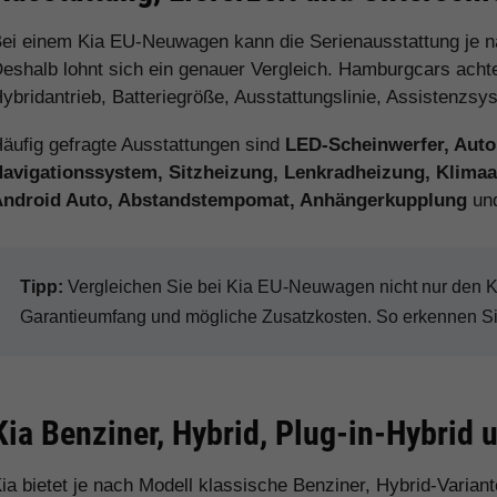
ei einem Kia EU-Neuwagen kann die Serienausstattung je 
eshalb lohnt sich ein genauer Vergleich. Hamburgcars achtet
ybridantrieb, Batteriegröße, Ausstattungslinie, Assistenzs
äufig gefragte Ausstattungen sind
LED-Scheinwerfer, Auto
avigationssystem, Sitzheizung, Lenkradheizung, Klimaau
Android Auto, Abstandstempomat, Anhängerkupplung
und
Tipp:
Vergleichen Sie bei Kia EU-Neuwagen nicht nur den Kau
Garantieumfang und mögliche Zusatzkosten. So erkennen Sie 
Kia Benziner, Hybrid, Plug-in-Hybrid 
ia bietet je nach Modell klassische Benziner, Hybrid-Varian