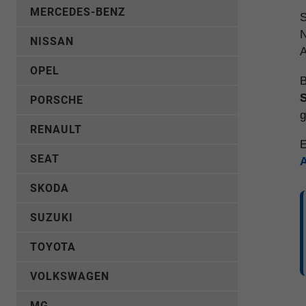
MERCEDES-BENZ
S
N
NISSAN
A
OPEL
B
S
PORSCHE
g
RENAULT
E
SEAT
SKODA
SUZUKI
TOYOTA
VOLKSWAGEN
MG