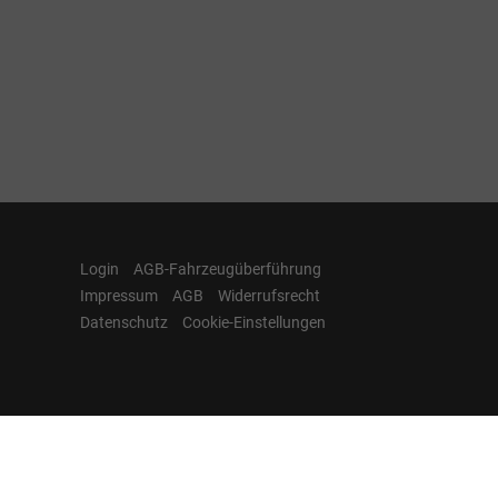
Login
AGB-Fahrzeugüberführung
Impressum
AGB
Widerrufsrecht
Datenschutz
Cookie-Einstellungen