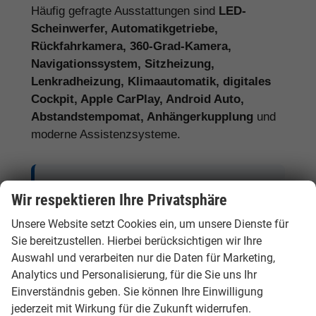
Häufig gefragte Ausstattungen sind
LED-
Scheinwerfer, Automatikgetriebe,
Rückfahrkamera, 360-Grad-Kamera,
Navigationssystem, Sitzheizung,
Lenkradheizung, Klimaautomatik, digitales
Cockpit, Apple CarPlay, Android Auto,
Abstandstempomat, Anhängerkupplung
und
moderne Assistenzsysteme.
Tipp:
Vergleichen Sie bei Hyundai EU-
Wir respektieren Ihre Privatsphäre
Neuwagen nicht nur den Kaufpreis,
Unsere Website setzt Cookies ein, um unsere Dienste für
sondern auch Ausstattung, Lieferzeit,
Sie bereitzustellen. Hierbei berücksichtigen wir Ihre
Garantieumfang und mögliche
Auswahl und verarbeiten nur die Daten für Marketing,
Zusatzkosten. So erkennen Sie den
Analytics und Personalisierung, für die Sie uns Ihr
tatsächlichen Preisvorteil.
Einverständnis geben. Sie können Ihre Einwilligung
jederzeit mit Wirkung für die Zukunft widerrufen.