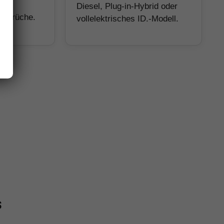
Diesel, Plug-in-Hybrid oder
Ansprüche.
vollelektrisches ID.-Modell.
s