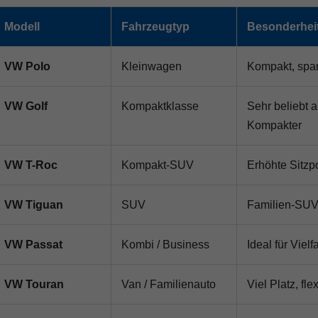
Modell
Fahrzeugtyp
Besonderhei
VW Polo
Kleinwagen
Kompakt, spar
VW Golf
Kompaktklasse
Sehr beliebt 
Kompakter
VW T-Roc
Kompakt-SUV
Erhöhte Sitzp
VW Tiguan
SUV
Familien-SUV 
VW Passat
Kombi / Business
Ideal für Viel
VW Touran
Van / Familienauto
Viel Platz, fl