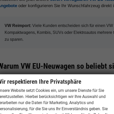
Angebote
oder konfigurieren Sie Ihr Wunschfahrzeug direkt
VW Reimport:
Viele Kunden entscheiden sich für einen V
Kompaktwagens, Kombis, SUVs oder Elektroautos mehrere 
zu sparen.
Warum VW EU-Neuwagen so beliebt s
ir respektieren Ihre Privatsphäre
Hohe Preisvorteile
Große Modellvie
nsere Website setzt Cookies ein, um unsere Dienste für Sie
ereitzustellen. Hierbei berücksichtigen wir Ihre Auswahl und
Je nach Modell, Ausstattung
Volkswagen bietet
erarbeiten nur die Daten für Marketing, Analytics und
und Verfügbarkeit sind bei VW
über Golf, Tiguan 
ersonalisierung, für die Sie uns Ihr Einverständnis geben. Sie
Reimporten deutliche Rabatte
bis zur ID.-Elektr