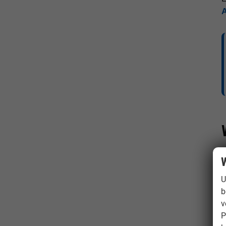
W
U
b
v
P