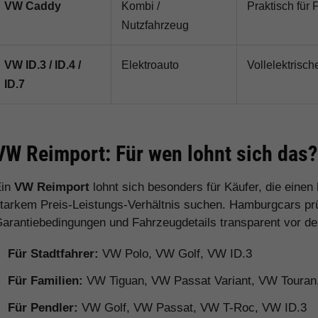
VW Caddy
Kombi /
Praktisch für 
Nutzfahrzeug
VW ID.3 / ID.4 /
Elektroauto
Vollelektrisch
ID.7
VW Reimport: Für wen lohnt sich das?
Ein
VW Reimport
lohnt sich besonders für Käufer, die eine
tarkem Preis-Leistungs-Verhältnis suchen. Hamburgcars prüft
arantiebedingungen und Fahrzeugdetails transparent vor d
Für Stadtfahrer:
VW Polo, VW Golf, VW ID.3
Für Familien:
VW Tiguan, VW Passat Variant, VW Toura
Für Pendler:
VW Golf, VW Passat, VW T-Roc, VW ID.3