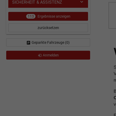
SICHERHEIT & ASSISTENZ
113
Ergebnisse anzeigen
zurücksetzen
Geparkte Fahrzeuge (
0
)
Anmelden
S
V
m
B
C
v
E