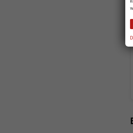
k
w
D