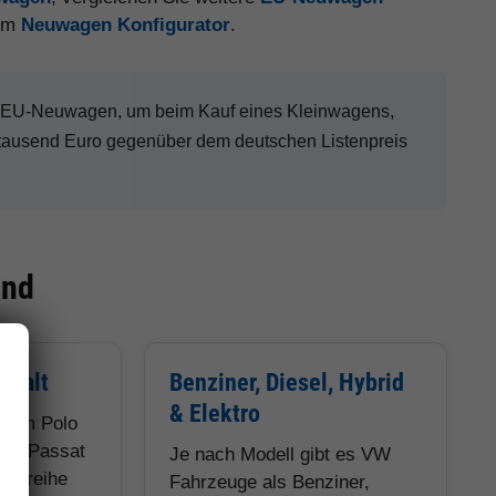
 im
Neuwagen Konfigurator
.
W EU-Neuwagen, um beim Kauf eines Kleinwagens,
tausend Euro gegenüber dem deutschen Listenpreis
ind
lfalt
Benziner, Diesel, Hybrid
& Elektro
 vom Polo
und Passat
Je nach Modell gibt es VW
obaureihe
Fahrzeuge als Benziner,