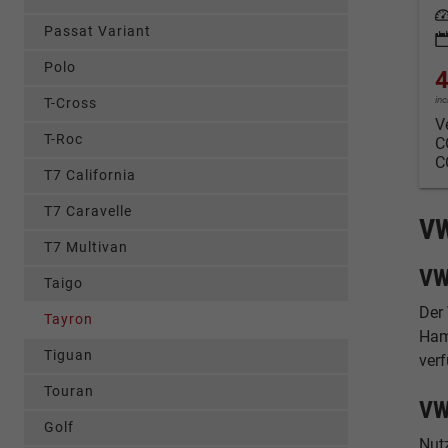
Leis
Passat Variant
Polo
4
in
T-Cross
V
T-Roc
C
C
T7 California
T7 Caravelle
VW
T7 Multivan
VW
Taigo
Der
Tayron
Ham
Tiguan
ver
Touran
VW
Golf
Nut