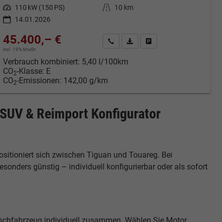
Leistung
110 kW (150 PS)
Kilometerstand
10 km
14.01.2026
45.400,– €
cken
Kontakt & Angebot anfordern
PDF-Datei, Fahrzeugexposé druc
Fahrzeug merken/Expose 
incl. 19% MwSt.
Verbrauch kombiniert:
5,40 l/100km
CO
-Klasse:
E
2
CO
-Emissionen:
142,00 g/km
2
SUV & Reimport Konfigurator
sitioniert sich zwischen Tiguan und Touareg. Bei
nders günstig – individuell konfigurierbar oder als sofort
nschfahrzeug individuell zusammen. Wählen Sie Motor,