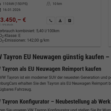
tung
110 kW (150 PS)
Kilometerstand
10 km
16.01.2026
3.450,– €
Kontakt & Angebot anfordern
PDF-Datei, Fahrzeugexposé drucken
Fahrzeug merken/Expose dru
cl. 19% MwSt.
erbrauch kombiniert:
5,40 l/100km
O
-Klasse:
E
2
O
-Emissionen:
142,00 g/km
2
 Tayron EU Neuwagen günstig kaufen – 
 Tayron als EU Neuwagen Reimport kaufen
 VW Tayron ist ein moderner SUV der neuesten Generation und po
burgCars erhalten Sie den Tayron als EU Neuwagen Reimport beso
fügbares Fahrzeug.
 Tayron Konfigurator – Neubestellung ab Werk
zen Sie unseren VW Tayron Konfigurator und stellen Sie Ihr Wu