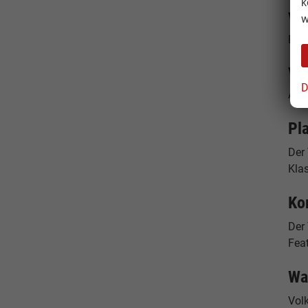
k
VW 
w
Plug
VW
D
Allr
Pl
Der
Klas
Ko
Der
Feat
Wa
Vol