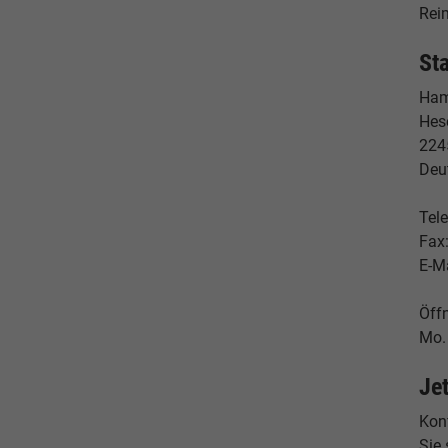
Reim
St
Ham
Hes
224
Deu
Tele
Fax
E-M
Öff
Mo. 
Je
Konf
Sie