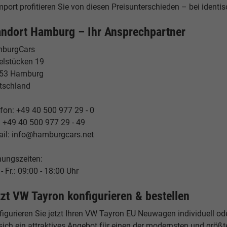
port profitieren Sie von diesen Preisunterschieden – bei identis
andort Hamburg – Ihr Ansprechpartner
burgCars
elstücken 19
53 Hamburg
tschland
fon: +49 40 500 977 29 - 0
: +49 40 500 977 29 - 49
ail: info@hamburgcars.net
nungszeiten:
- Fr.: 09:00 - 18:00 Uhr
tzt VW Tayron konfigurieren & bestellen
igurieren Sie jetzt Ihren VW Tayron EU Neuwagen individuell od
 sich ein attraktives Angebot für einen der modernsten und grö