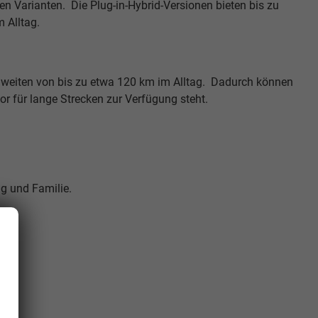
en Varianten. Die Plug-in-Hybrid-Versionen bieten bis zu
m Alltag.
hweiten von bis zu etwa 120 km im Alltag. Dadurch können
or für lange Strecken zur Verfügung steht.
ag und Familie.