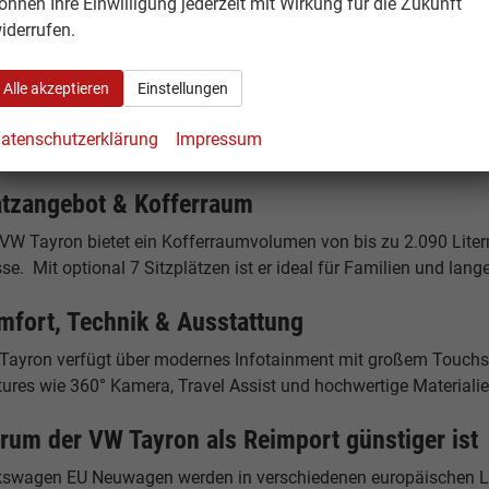
önnen Ihre Einwilligung jederzeit mit Wirkung für die Zukunft
Tayron eHybrid
iderrufen.
-in-Hybrid mit elektrischer Reichweite und niedrigen Verbrauchs
Alle akzeptieren
Einstellungen
 Tayron 4MOTION
atenschutzerklärung
Impressum
adversion für maximale Traktion und Sicherheit bei allen Bedin
atzangebot & Kofferraum
 VW Tayron bietet ein Kofferraumvolumen von bis zu 2.090 Lite
se. Mit optional 7 Sitzplätzen ist er ideal für Familien und lang
mfort, Technik & Ausstattung
 Tayron verfügt über modernes Infotainment mit großem Touchsc
ures wie 360° Kamera, Travel Assist und hochwertige Materialie
rum der VW Tayron als Reimport günstiger ist
kswagen EU Neuwagen werden in verschiedenen europäischen Lä