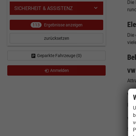
Die 
SICHERHEIT & ASSISTENZ
run
Ele
113
Ergebnisse anzeigen
Die
zurücksetzen
viel
Be
Geparkte Fahrzeuge (
0
)
VW 
Anmelden
Attr
VW 
W
Mild
U
b
VW 
v
Spar
P