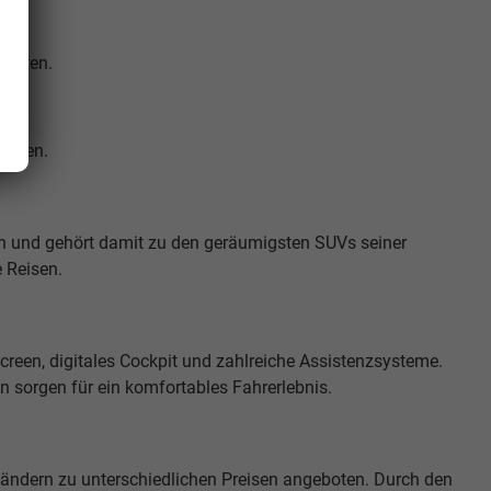
werten.
gungen.
rn und gehört damit zu den geräumigsten SUVs seiner
e Reisen.
reen, digitales Cockpit und zahlreiche Assistenzsysteme.
n sorgen für ein komfortables Fahrerlebnis.
ndern zu unterschiedlichen Preisen angeboten. Durch den