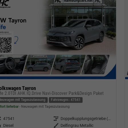
olkswagen Tayron
ife 2.0TDI AHK IQ.Drive Navi-Discover Park&Design Paket
Neuwagen mit Tageszulassung
Fahrzeugnr.: 47541
fort lieferbar
Neuwagen mit Tageszulassung
eugnr.
47541
Getriebe
Doppelkupplungsgetriebe (DSG)
tstoff
Diesel
Außenfarbe
Delfingrau Metallic