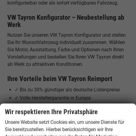
konfigurierbar oder als sofort verfügbares Fahrzeug.
VW Tayron Konfigurator – Neubestellung ab
Werk
Nutzen Sie unseren VW Tayron Konfigurator und stellen
Sie Ihr Wunschfahrzeug individuell zusammen. Wählen
Sie Motor, Ausstattung, Farbe und Optionen nach Ihren
Vorstellungen und bestellen Sie Ihren VW Tayron direkt
ab Werk zu attraktiven Konditionen.
Ihre Vorteile beim VW Tayron Reimport
✓ Bis zu 30% günstiger als deutsche Listenpreise
✓ Volle Herstellergarantie in Europa
✓ Großer SUV mit 5 oder 7 Sitzplätzen
Wir respektieren Ihre Privatsphäre
✓ Moderne Benzin-, Diesel- und Hybridmotoren
Unsere Website setzt Cookies ein, um unsere Dienste für
✓ Individuelle Neubestellung ab Werk möglich
Sie bereitzustellen. Hierbei berücksichtigen wir Ihre