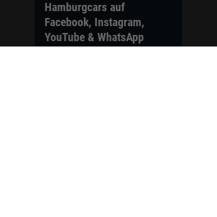
Hamburgcars auf
Facebook, Instagram,
YouTube & WhatsApp
Folgen Sie Hamburgcars auf Social
Media und entdecken Sie aktuelle EU-
Neuwagen, Reimport Fahrzeuge,
Lagerfahrzeuge, Werkbestellungen,
Elektroautos, Hybridfahrzeuge,
Fahrzeugvorstellungen,
Kundenfahrzeuge, Bewertungen und
neue Angebote rund um VW, Skoda,
Toyota, Nissan, Renault, Dacia,
CUPRA und viele weitere Marken.
Startseite
Fahrzeuge finden
Neuwagen Konfigurator
Reimport