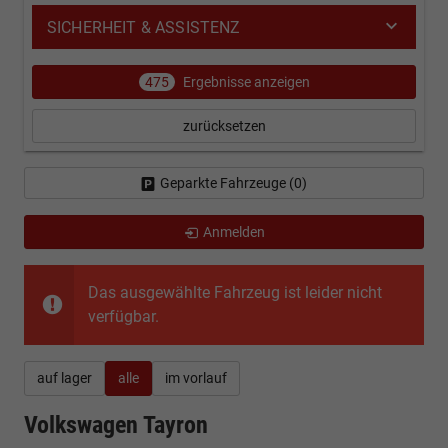
SICHERHEIT & ASSISTENZ
475
Ergebnisse anzeigen
zurücksetzen
Geparkte Fahrzeuge (
0
)
Anmelden
Das ausgewählte Fahrzeug ist leider nicht
verfügbar.
auf lager
alle
im vorlauf
Volkswagen Tayron