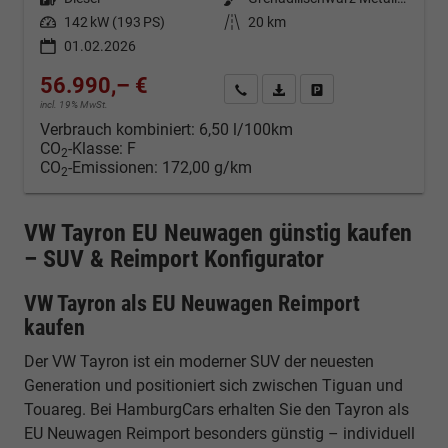
Leistung
142 kW (193 PS)
Kilometerstand
20 km
01.02.2026
56.990,– €
Kontakt & Angebot anfordern
PDF-Datei, Fahrzeugexposé d
Fahrzeug merken/Expo
incl. 19% MwSt.
Verbrauch kombiniert:
6,50 l/100km
CO
-Klasse:
F
2
CO
-Emissionen:
172,00 g/km
2
VW Tayron EU Neuwagen günstig kaufen
– SUV & Reimport Konfigurator
VW Tayron als EU Neuwagen Reimport
kaufen
Der VW Tayron ist ein moderner SUV der neuesten
Generation und positioniert sich zwischen Tiguan und
Touareg. Bei HamburgCars erhalten Sie den Tayron als
EU Neuwagen Reimport besonders günstig – individuell