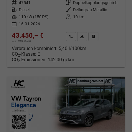
Fahrzeugnr.
47541
Getriebe
Doppelkupplungsgetriebe (DSG)
Kraftstoff
Diesel
Außenfarbe
Delfingrau Metallic
Leistung
110 kW (150 PS)
Kilometerstand
10 km
16.01.2026
43.450,– €
Kontakt & Angebot anfordern
PDF-Datei, Fahrzeugexposé d
Fahrzeug merken/Expo
incl. 19% MwSt.
Verbrauch kombiniert:
5,40 l/100km
CO
-Klasse:
E
2
CO
-Emissionen:
142,00 g/km
2