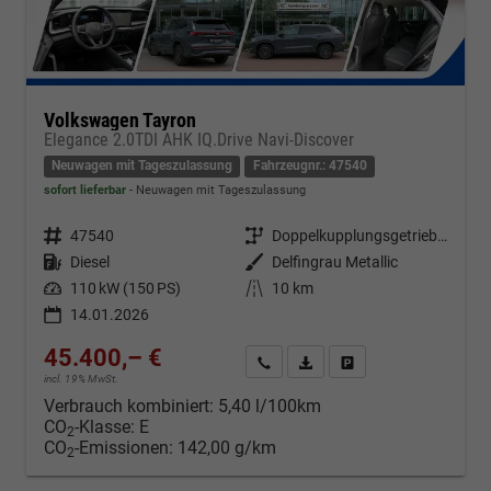
Volkswagen Tayron
Elegance 2.0TDI AHK IQ.Drive Navi-Discover
Neuwagen mit Tageszulassung
Fahrzeugnr.: 47540
sofort lieferbar
Neuwagen mit Tageszulassung
Fahrzeugnr.
47540
Getriebe
Doppelkupplungsgetriebe (DSG)
Kraftstoff
Diesel
Außenfarbe
Delfingrau Metallic
Leistung
110 kW (150 PS)
Kilometerstand
10 km
14.01.2026
45.400,– €
Kontakt & Angebot anfordern
PDF-Datei, Fahrzeugexposé d
Fahrzeug merken/Expo
incl. 19% MwSt.
Verbrauch kombiniert:
5,40 l/100km
CO
-Klasse:
E
2
CO
-Emissionen:
142,00 g/km
2