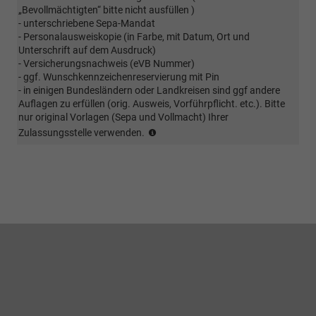
eigener
„Bevollmächtigten“ bitte nicht ausfüllen )
Achse;
- unterschriebene Sepa-Mandat
bei
- Personalausweiskopie (in Farbe, mit Datum, Ort und
winterlichen
Unterschrift auf dem Ausdruck)
Bedingungen
- Versicherungsnachweis (eVB Nummer)
ist
- ggf. Wunschkennzeichenreservierung mit Pin
eine
- in einigen Bundesländern oder Landkreisen sind ggf andere
vorherige
Auflagen zu erfüllen (orig. Ausweis, Vorführpflicht. etc.). Bitte
Absprache
nur original Vorlagen (Sepa und Vollmacht) Ihrer
erforderlich
(Kunde
Zulassungsstelle verwenden.
(ggf.
sendet
muss
EVB
Winterbereifung
Nummer
vorab
und
erworben
alle
werden.
für
eine
Zulassung
benötigten
Vollmachten
im
Original
zu)