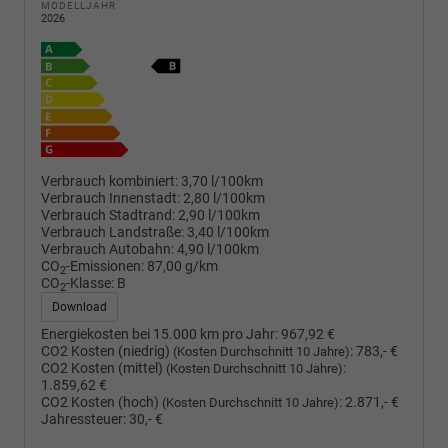
MODELLJAHR
2026
Verbrauch kombiniert:
3,70 l/100km
Verbrauch Innenstadt:
2,80 l/100km
Verbrauch Stadtrand:
2,90 l/100km
Verbrauch Landstraße:
3,40 l/100km
Verbrauch Autobahn:
4,90 l/100km
CO
-Emissionen:
87,00 g/km
2
CO
-Klasse:
B
2
Download
Energiekosten bei 15.000 km pro Jahr:
967,92 €
CO2 Kosten (niedrig)
:
783,- €
(Kosten Durchschnitt 10 Jahre)
CO2 Kosten (mittel)
:
(Kosten Durchschnitt 10 Jahre)
1.859,62 €
CO2 Kosten (hoch)
:
2.871,- €
(Kosten Durchschnitt 10 Jahre)
Jahressteuer:
30,- €