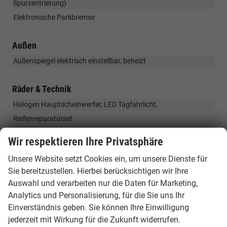
Spurzentrierung)
Elektronische Parkbremse
Außen
Außenspiegel elektrisch einstellbar, beheizt
Räder & Technik
Halogen Hauptscheinwerfer, LED Tagfahrlicht,
Reifenreparaturset
17" Alufelgen / Sommerreifen
Wir respektieren Ihre Privatsphäre
Unsere Website setzt Cookies ein, um unsere Dienste für
Sonstiges
Sie bereitzustellen. Hierbei berücksichtigen wir Ihre
ähnlich Active
Auswahl und verarbeiten nur die Daten für Marketing,
Analytics und Personalisierung, für die Sie uns Ihr
» Kurzfristige Herstelleränderungen und Irrtümer sind unter
Einverständnis geben. Sie können Ihre Einwilligung
Vorbehalt (ohne Gewähr).
jederzeit mit Wirkung für die Zukunft widerrufen.
» Die angegebenen Verbrauchswerte beziehen sich auf dt.