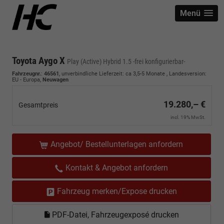
Menü
Toyota Aygo X
Play (Active) Hybrid 1.5 -frei konfigurierbar-
Fahrzeugnr.
:
46561
, unverbindliche Lieferzeit: ca 3,5-5 Monate , Landesversion:
EU - Europa,
Neuwagen
19.280,– €
Gesamtpreis
incl. 19% MwSt.
Angebot/ Bestellunterlagen anfordern
Kontakt & Angebot anfordern
Fahrzeug merken/Expose drucken
PDF-Datei, Fahrzeugexposé drucken