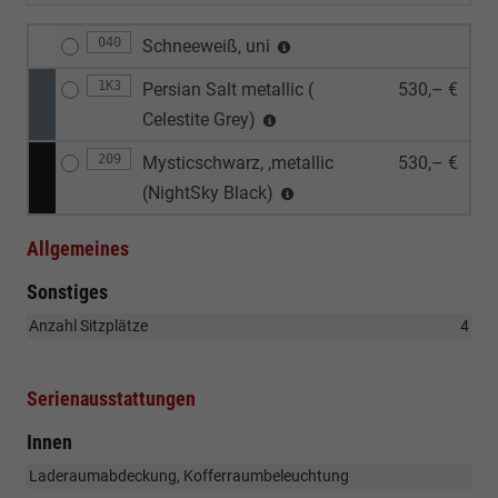
040
Schneeweiß, uni
1K3
Persian Salt metallic (
530,– €
Celestite Grey)
209
Mysticschwarz, ,metallic
530,– €
(NightSky Black)
Allgemeines
Sonstiges
Anzahl Sitzplätze
4
Serienausstattungen
Innen
Laderaumabdeckung, Kofferraumbeleuchtung