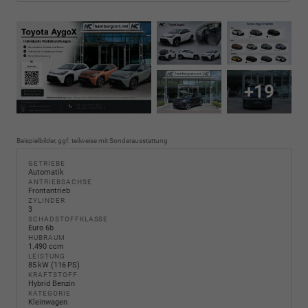
+19
Beispielbilder, ggf. teilweise mit Sonderausstattung
GETRIEBE
Automatik
ANTRIEBSACHSE
Frontantrieb
ZYLINDER
3
SCHADSTOFFKLASSE
Euro 6b
HUBRAUM
1.490 ccm
LEISTUNG
85 kW (116 PS)
KRAFTSTOFF
Hybrid Benzin
KATEGORIE
Kleinwagen