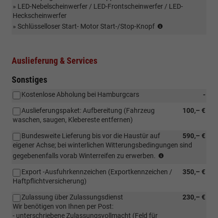
» LED-Nebelscheinwerfer / LED-Frontscheinwerfer / LED-
Heckscheinwerfer
Play
» Schlüsselloser Start- Motor Start-/Stop-Knopf
hybrid
Auslieferung & Services
Sonstiges
Kostenlose Abholung bei Hamburgcars
-
Auslieferungspaket: Aufbereitung (Fahrzeug
100,– €
waschen, saugen, Klebereste entfernen)
Bundesweite Lieferung bis vor die Haustür auf
590,– €
eigener Achse; bei winterlichen Witterungsbedingungen sind
Bundesweite
gegebenenfalls vorab Winterreifen zu erwerben.
Lieferung
Export -Ausfuhrkennzeichen (Exportkennzeichen /
350,– €
bis
Haftpflichtversicherung)
vor
die
Zulassung über Zulassungsdienst
230,– €
Haustür
Wir benötigen von Ihnen per Post:
auf
- unterschriebene Zulassungsvollmacht (Feld für