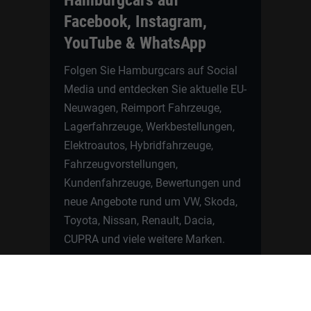
Facebook, Instagram,
YouTube & WhatsApp
Folgen Sie Hamburgcars auf Social
Media und entdecken Sie aktuelle EU-
Neuwagen, Reimport Fahrzeuge,
Lagerfahrzeuge, Werkbestellungen,
Elektroautos, Hybridfahrzeuge,
Fahrzeugvorstellungen,
Kundenfahrzeuge, Bewertungen und
neue Angebote rund um VW, Skoda,
Toyota, Nissan, Renault, Dacia,
CUPRA und viele weitere Marken.
Startseite
Fahrzeuge finden
Neuwagen Konfigurator
Reimport