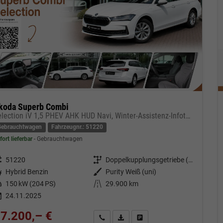
koda Superb Combi
Selection iV 1,5 PHEV AHK HUD Navi, Winter-Assistenz-Infotainment-Transport-Paket
Gebrauchtwagen
Fahrzeugnr.: 51220
fort lieferbar
Gebrauchtwagen
eugnr.
51220
Getriebe
Doppelkupplungsgetriebe (DSG)
tstoff
Hybrid Benzin
Außenfarbe
Purity Weiß (uni)
tung
150 kW (204 PS)
Kilometerstand
29.900 km
24.11.2025
7.200,– €
Kontakt & Angebot anfordern
PDF-Datei, Fahrzeugexposé drucken
Fahrzeug merken/Expose dru