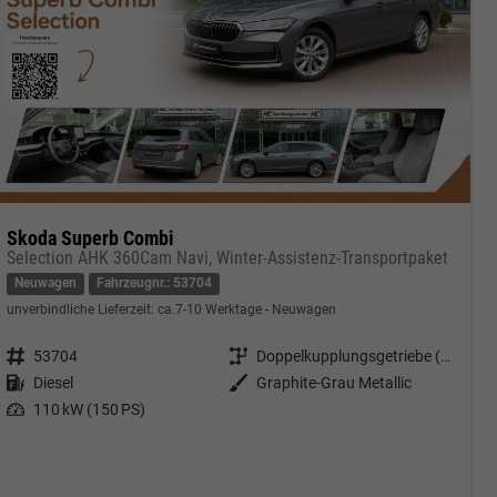
Skoda Superb Combi
Selection AHK 360Cam Navi, Winter-Assistenz-Transportpaket
Neuwagen
Fahrzeugnr.: 53704
unverbindliche Lieferzeit: ca.7-10 Werktage
Neuwagen
Fahrzeugnr.
53704
Getriebe
Doppelkupplungsgetriebe (DSG)
Kraftstoff
Diesel
Außenfarbe
Graphite-Grau Metallic
Leistung
110 kW (150 PS)
cken