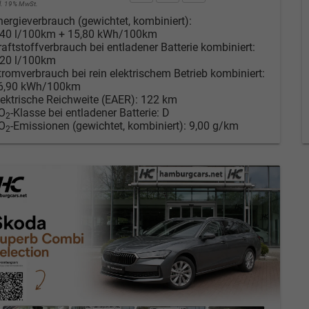
cl. 19% MwSt.
nergieverbrauch (gewichtet, kombiniert):
,40 l/100km + 15,80 kWh/100km
raftstoffverbrauch bei entladener Batterie kombiniert:
,20 l/100km
tromverbrauch bei rein elektrischem Betrieb kombiniert:
6,90 kWh/100km
lektrische Reichweite (EAER):
122 km
O
-Klasse bei entladener Batterie:
D
2
O
-Emissionen (gewichtet, kombiniert):
9,00 g/km
2