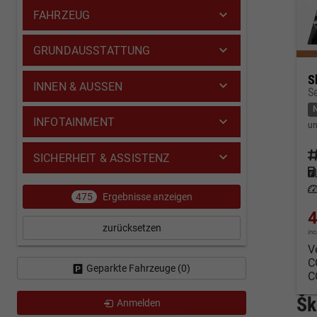
FAHRZEUG
GRUNDAUSSTATTUNG
S
INNEN & AUSSEN
INFOTAINMENT
un
Fahrz
SICHERHEIT & ASSISTENZ
Kraf
Leis
475
Ergebnisse anzeigen
4
zurücksetzen
in
V
C
Geparkte Fahrzeuge (
0
)
C
Šk
Anmelden