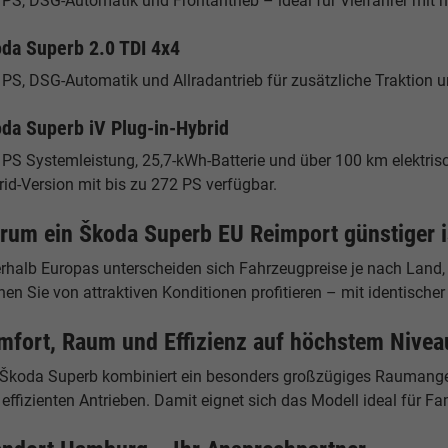
PS, DSG-Automatik und Frontantrieb – ideal für Vielfahrer mit 
da Superb 2.0 TDI 4x4
PS, DSG-Automatik und Allradantrieb für zusätzliche Traktion u
da Superb iV Plug-in-Hybrid
PS Systemleistung, 25,7-kWh-Batterie und über 100 km elektrisch
id-Version mit bis zu 272 PS verfügbar.
rum ein Škoda Superb EU Reimport günstiger i
erhalb Europas unterscheiden sich Fahrzeugpreise je nach Land,
en Sie von attraktiven Konditionen profitieren – mit identische
mfort, Raum und Effizienz auf höchstem Nivea
 Škoda Superb kombiniert ein besonders großzügiges Raumangeb
effizienten Antrieben. Damit eignet sich das Modell ideal für Fa