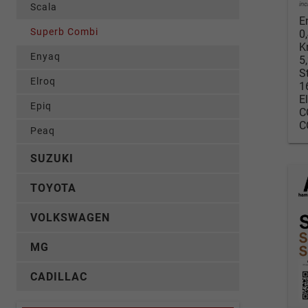
in
Scala
E
Superb Combi
0
K
Enyaq
5
S
Elroq
1
E
Epiq
C
C
Peaq
SUZUKI
TOYOTA
VOLKSWAGEN
MG
CADILLAC