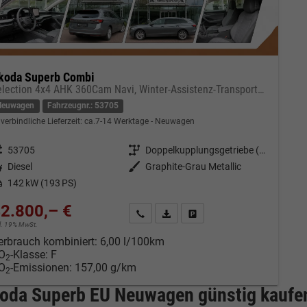
koda Superb Combi
Selection 4x4 AHK 360Cam Navi, Winter-Assistenz-Transportpaket
Neuwagen
Fahrzeugnr.: 53705
verbindliche Lieferzeit: ca.7-14 Werktage
Neuwagen
eugnr.
53705
Getriebe
Doppelkupplungsgetriebe (DSG)
tstoff
Diesel
Außenfarbe
Graphite-Grau Metallic
tung
142 kW (193 PS)
2.800,– €
Kontakt & Angebot anfordern
PDF-Datei, Fahrzeugexposé drucken
Fahrzeug merken/Expose dru
cl. 19% MwSt.
erbrauch kombiniert:
6,00 l/100km
O
-Klasse:
F
2
O
-Emissionen:
157,00 g/km
2
oda Superb EU Neuwagen günstig kaufen