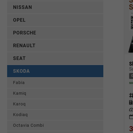
NISSAN
OPEL
PORSCHE
RENAULT
SEAT
S
SKODA
Fabia
so
Kamiq
Fahrz
Kraf
Karoq
Leis
Kodiaq
Octavia Combi
3