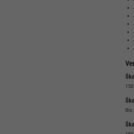
Ve
Ško
150 
Ško
Bis
Ško