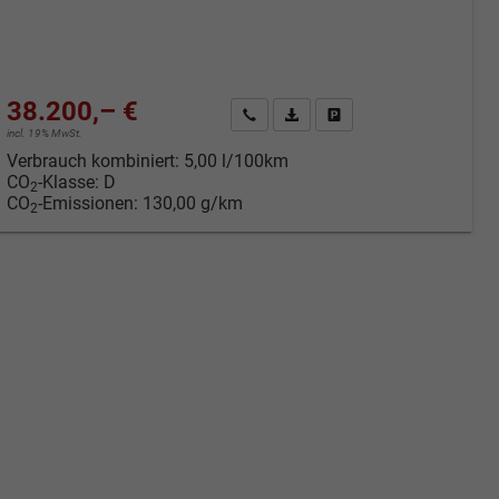
38.200,– €
Kontakt & Angebot anfordern
PDF-Datei, Fahrzeugexposé druc
Fahrzeug merken/Expose 
incl. 19% MwSt.
Verbrauch kombiniert:
5,00 l/100km
CO
-Klasse:
D
2
CO
-Emissionen:
130,00 g/km
2