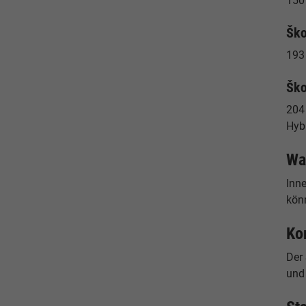
150 
Ško
193 
Ško
204 
Hybr
Wa
Inn
könn
Ko
Der
und 