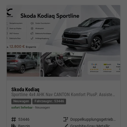
Skoda Kodiaq
Sportline 4x4 AHK Nav CANTON Komfort PlusP. AssistenzP
Neuwagen
Fahrzeugnr.: 53446
sofort lieferbar
Neuwagen
Fahrzeugnr.
53446
Getriebe
Doppelkupplungsgetriebe (DSG)
Kraftstoff
Benzin
Außenfarbe
Graphite-Grau Metallic