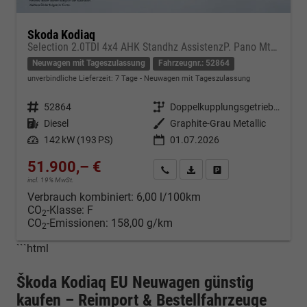
Skoda Kodiaq
Selection 2.0TDI 4x4 AHK Standhz AssistenzP. Pano MtrxLED PerformanceP. Nav
Neuwagen mit Tageszulassung
Fahrzeugnr.: 52864
unverbindliche Lieferzeit:
7 Tage
Neuwagen mit Tageszulassung
Fahrzeugnr.
52864
Getriebe
Doppelkupplungsgetriebe (DSG)
Kraftstoff
Diesel
Außenfarbe
Graphite-Grau Metallic
Leistung
142 kW (193 PS)
01.07.2026
51.900,– €
Kontakt & Angebot anfordern
PDF-Datei, Fahrzeugexposé d
Fahrzeug merken/Expo
incl. 19% MwSt.
Verbrauch kombiniert:
6,00 l/100km
CO
-Klasse:
F
2
CO
-Emissionen:
158,00 g/km
2
```html
Škoda Kodiaq EU Neuwagen günstig
kaufen – Reimport & Bestellfahrzeuge