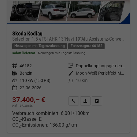
Skoda Kodiaq
Selection 1.5 eTSI AHK 13"Navi 19"Alu Assistenz-Convenience-WinterP
Neuwagen mit Tageszulassung
Fahrzeugnr.: 46182
sofort lieferbar
Neuwagen mit Tageszulassung
Fahrzeugnr.
46182
Getriebe
Doppelkupplungsgetriebe (DSG)
Kraftstoff
Benzin
Außenfarbe
Moon-Weiß Perleffekt Metallic
Leistung
110 kW (150 PS)
Kilometerstand
10 km
22.06.2026
37.400,– €
Kontakt & Angebot anfordern
PDF-Datei, Fahrzeugexposé d
Fahrzeug merken/Expo
incl. 19% MwSt.
Verbrauch kombiniert:
6,00 l/100km
CO
-Klasse:
E
2
CO
-Emissionen:
136,00 g/km
2