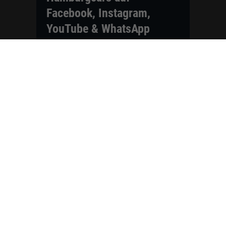
Facebook, Instagram,
YouTube & WhatsApp
Folgen Sie Hamburgcars auf Social
Media und entdecken Sie aktuelle EU-
Neuwagen, Reimport Fahrzeuge,
Lagerfahrzeuge, Werkbestellungen,
Elektroautos, Hybridfahrzeuge,
Fahrzeugvorstellungen,
Kundenfahrzeuge, Bewertungen und
neue Angebote rund um VW, Skoda,
Toyota, Nissan, Renault, Dacia,
CUPRA und viele weitere Marken.
Startseite
Fahrzeuge finden
Neuwagen Konfigurator
Reimport
Ratgeber
Finanzierung
Kontakt