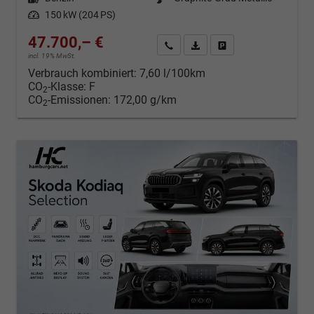
Leistung
150 kW (204 PS)
47.700,– €
Kontakt & Angebot anfordern
PDF-Datei, Fahrzeugexposé d
Fahrzeug merken/Expo
incl. 19% MwSt.
Verbrauch kombiniert:
7,60 l/100km
CO
-Klasse:
F
2
CO
-Emissionen:
172,00 g/km
2