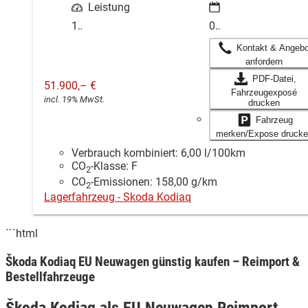
Leistung
01.07.2026
142 kW (193 PS)
Kontakt & Angebo
anfordern
PDF-Datei,
51.900,– €
Fahrzeugexposé
incl. 19% MwSt.
drucken
Fahrzeug
merken/Expose drucke
Verbrauch kombiniert:
6,00 l/100km
CO
-Klasse:
F
2
CO
-Emissionen:
158,00 g/km
2
Lagerfahrzeug - Skoda Kodiaq
```html
Škoda Kodiaq EU Neuwagen günstig kaufen – Reimport &
Bestellfahrzeuge