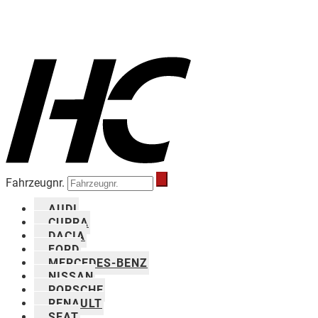
Fahrzeugnr.
AUDI
CUPRA
DACIA
FORD
MERCEDES-BENZ
NISSAN
PORSCHE
RENAULT
SEAT