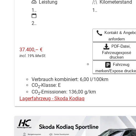
Leistung
Kilometerstand
110 kW (150 PS)
10 km
22.06.2026
Kontakt & Angebo
anfordern
PDF-Datei,
37.400,– €
Fahrzeugexposé
incl. 19% MwSt.
drucken
Fahrzeug
merken/Expose drucke
Verbrauch kombiniert:
6,00 l/100km
CO
-Klasse:
E
2
CO
-Emissionen:
136,00 g/km
2
Lagerfahrzeug - Skoda Kodiaq