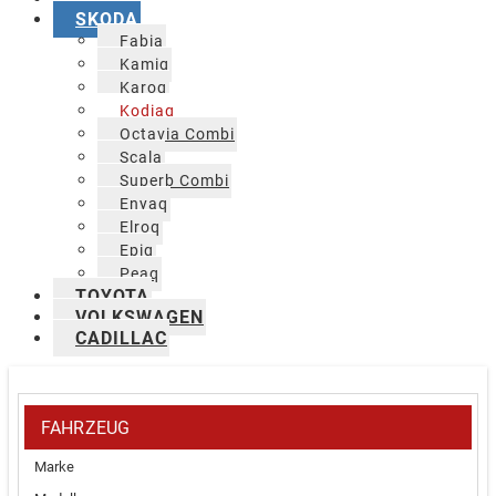
SKODA
Fabia
Kamiq
Karoq
Kodiaq
Octavia Combi
Scala
Superb Combi
Enyaq
Elroq
Epiq
Peaq
TOYOTA
VOLKSWAGEN
CADILLAC
FAHRZEUG
Marke