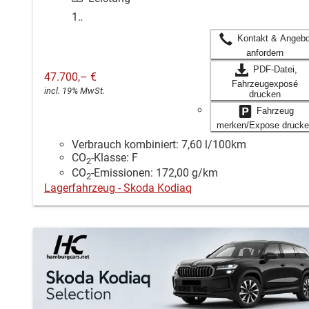
150 kW (204 PS)
Kontakt & Angebo
anfordern
PDF-Datei,
47.700,– €
Fahrzeugexposé
incl. 19% MwSt.
drucken
Fahrzeug
merken/Expose drucke
Verbrauch kombiniert:
7,60 l/100km
CO
-Klasse:
F
2
CO
-Emissionen:
172,00 g/km
2
Lagerfahrzeug - Skoda Kodiaq