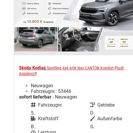
Skoda Kodiaq
Sportline 4x4 AHK Nav CANTON Komfort PlusP.
AssistenzP
Neuwagen
Fahrzeugnr.: 53446
sofort lieferbar
Neuwagen
Fahrzeugnr.
Getriebe
53446
Doppelkupplungsgetriebe (DSG)
Kraftstoff
Außenfarbe
Benzin
Graphite-Grau Metallic
Leistung