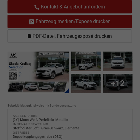
Kontakt & Angebot anfordern
Fahrzeug merken/Expose drucken
PDF-Datei, Fahrzeugexposé drucken
+12
Beispielbilder, ggf. teilweise mit Sonderausstattung
AUSSENFARBE
2Y
Moon-Weiß Perleffekt Metallic
INNENAUSSTATTUNG
Stoffpolster Loft , Grau-Schwarz, Ziernähte
GETRIEBE
Doppelkupplungsgetriebe (DSG)