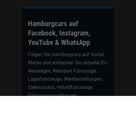
Hamburgcars auf
Facebook, Instagram,
YouTube & WhatsApp
Folgen Sie Hamburgcars auf Social
Media und entdecken Sie aktuelle EU-
Neuwagen, Reimport Fahrzeuge,
Lagerfahrzeuge, Werkbestellungen,
Elektroautos, Hybridfahrzeuge,
Fahrzeugvorstellungen,
Kundenfahrzeuge, Bewertungen und
neue Angebote rund um VW, Skoda,
Toyota, Nissan, Renault, Dacia,
CUPRA und viele weitere Marken.