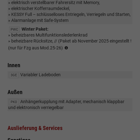
» elektrisch verstellbarer Fahrersitz mit Memory,
» elektrischer Kofferraumdeckel,
» KESSY Full – schlüsselloses Entriegeln, Verriegeln und Starten,
» Alarmanlage mit Safe-System
Winter Paket:
PWC
» beheizbares Multifunktionslederlenkrad
» beheizbare Rücksitze, // (Paket ab November 2025 eingestellt !
(Paket
(nur für Fzg aus Mod.25-26)
ab
November
Innen
2025
eingestellt
Variabler Ladeboden
3GE
!)Nicht
kombinierbar
mit
Außen
Sportlenkrad
Anhängerkupplung mit Adapter, mechanisch klappbar
PK0
und elektronisch verriegelbar
Auslieferung & Services