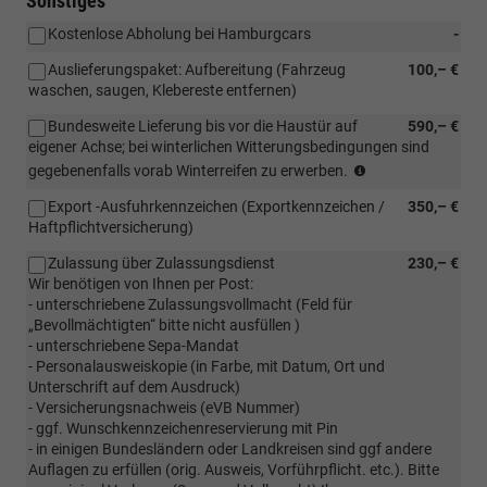
Sonstiges
Kostenlose Abholung bei Hamburgcars
-
Auslieferungspaket: Aufbereitung (Fahrzeug
100,– €
waschen, saugen, Klebereste entfernen)
Bundesweite Lieferung bis vor die Haustür auf
590,– €
eigener Achse; bei winterlichen Witterungsbedingungen sind
Bundesweite
gegebenenfalls vorab Winterreifen zu erwerben.
Lieferung
Export -Ausfuhrkennzeichen (Exportkennzeichen /
350,– €
bis
Haftpflichtversicherung)
vor
die
Zulassung über Zulassungsdienst
230,– €
Haustür
Wir benötigen von Ihnen per Post:
auf
- unterschriebene Zulassungsvollmacht (Feld für
eigener
„Bevollmächtigten“ bitte nicht ausfüllen )
Achse;
- unterschriebene Sepa-Mandat
bei
- Personalausweiskopie (in Farbe, mit Datum, Ort und
winterlichen
Unterschrift auf dem Ausdruck)
Bedingungen
- Versicherungsnachweis (eVB Nummer)
ist
- ggf. Wunschkennzeichenreservierung mit Pin
eine
- in einigen Bundesländern oder Landkreisen sind ggf andere
vorherige
Auflagen zu erfüllen (orig. Ausweis, Vorführpflicht. etc.). Bitte
Absprache