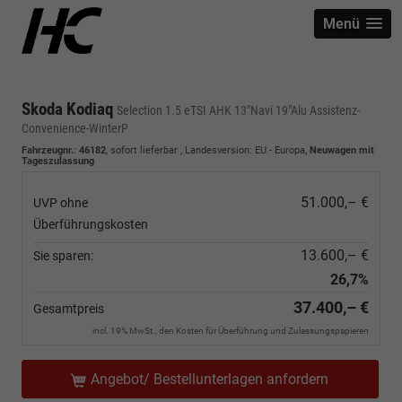
Menü
Skoda Kodiaq
Selection 1.5 eTSI AHK 13"Navi 19"Alu Assistenz-
Convenience-WinterP
Fahrzeugnr.
:
46182
,
sofort lieferbar
, Landesversion: EU - Europa,
Neuwagen mit
Tageszulassung
51.000,– €
UVP ohne
Überführungskosten
13.600,– €
Sie sparen:
26,7%
37.400,– €
Gesamtpreis
incl. 19% MwSt., den Kosten für Überführung und Zulassungspapieren
Angebot/ Bestellunterlagen anfordern