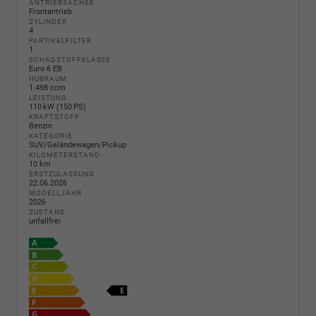
ANTRIEBSACHSE
Frontantrieb
ZYLINDER
4
PARTIKELFILTER
1
SCHADSTOFFKLASSE
Euro 6 EB
HUBRAUM
1.498 ccm
LEISTUNG
110 kW (150 PS)
KRAFTSTOFF
Benzin
KATEGORIE
SUV/Geländewagen/Pickup
KILOMETERSTAND
10 km
ERSTZULASSUNG
22.06.2026
MODELLJAHR
2026
ZUSTAND
unfallfrei