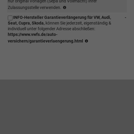
nur original Vorlagen (Sepa und Vollmacht) Ihrer
erforderlich
(Kunde
Zulassungsstelle verwenden.
(ggf.
sendet
muss
INFO-Hersteller Garantieverlängerung für VW, Audi,
-
EVB
Winterbereifung
Seat, Cupra, Skoda,
können Sie jederzeit, eigenständig &
Nummer
vorab
individuell unter folgender Adresse abschließen:
und
erworben
https://www.vwfs.de/auto-
alle
werden.
INFO
für
versichern/garantieverlaengerung.html
eine
Zulassung
benötigten
Vollmachten
im
Original
zu)