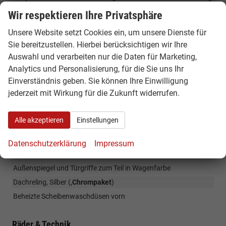
und Gurtstraffer / Dreipunkt-Automatiksicherheitsgurte mit
Wir respektieren Ihre Privatsphäre
Gurtstraffer für die äußeren Rücksitzplätze /Gurtsignalisation
Vorbereitung Anhängerkupplung
Unsere Website setzt Cookies ein, um unsere Dienste für
Sie bereitzustellen. Hierbei berücksichtigen wir Ihre
Kessy Go - Motorstart
Auswahl und verarbeiten nur die Daten für Marketing,
Analytics und Personalisierung, für die Sie uns Ihr
Außen
Einverständnis geben. Sie können Ihre Einwilligung
Nebelscheinwerfer, Abbiegelicht
jederzeit mit Wirkung für die Zukunft widerrufen.
LED Hauptscheinwerfer, Tagfahrlicht
LED Rückleuchten
Alle akzeptieren
Einstellungen
Elektrisch anklappbare Außenspiegel , Innenspiegel aut.
Abblendbar, beheizt
Datenschutzerklärung
Impressum
Dekorleisten
Außenspiegel und Türgriffe zum Teil in Wagenfarbe
Dachreling, Silber (
,Chrompaket
)
Beheizte Scheibenwaschdüsen vorn
Räder & Technik