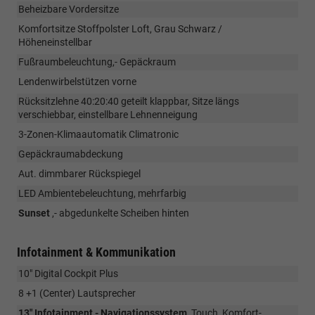
Beheizbare Vordersitze
Komfortsitze Stoffpolster Loft, Grau Schwarz /
Höheneinstellbar
Fußraumbeleuchtung,- Gepäckraum
Lendenwirbelstützen vorne
Rücksitzlehne 40:20:40 geteilt klappbar, Sitze längs
verschiebbar, einstellbare Lehnenneigung
3-Zonen-Klimaautomatik Climatronic
Gepäckraumabdeckung
Aut. dimmbarer Rückspiegel
LED Ambientebeleuchtung, mehrfarbig
Sunset
,- abgedunkelte Scheiben hinten
Infotainment & Kommunikation
10" Digital Cockpit Plus
8 +1 (Center) Lautsprecher
13" Infotainment - Navigationssystem
, Touch, Komfort-