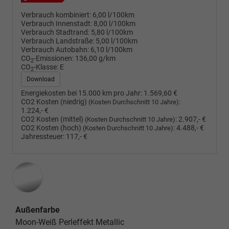
Verbrauch kombiniert:
6,00 l/100km
Verbrauch Innenstadt:
8,00 l/100km
Verbrauch Stadtrand:
5,80 l/100km
Verbrauch Landstraße:
5,00 l/100km
Verbrauch Autobahn:
6,10 l/100km
CO
-Emissionen:
136,00 g/km
2
CO
-Klasse:
E
2
Download
Energiekosten bei 15.000 km pro Jahr:
1.569,60 €
CO2 Kosten (niedrig)
:
(Kosten Durchschnitt 10 Jahre)
1.224,- €
CO2 Kosten (mittel)
:
2.907,- €
(Kosten Durchschnitt 10 Jahre)
CO2 Kosten (hoch)
:
4.488,- €
(Kosten Durchschnitt 10 Jahre)
Jahressteuer:
117,- €
Außenfarbe
Moon-Weiß Perleffekt Metallic