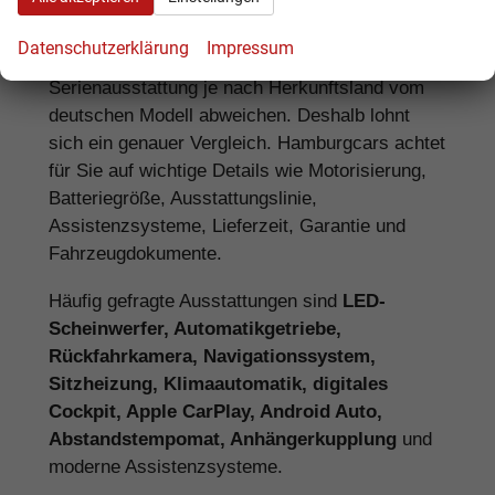
Neuwagen
Datenschutzerklärung
Impressum
Bei einem Renault EU-Neuwagen kann die
Serienausstattung je nach Herkunftsland vom
deutschen Modell abweichen. Deshalb lohnt
sich ein genauer Vergleich. Hamburgcars achtet
für Sie auf wichtige Details wie Motorisierung,
Batteriegröße, Ausstattungslinie,
Assistenzsysteme, Lieferzeit, Garantie und
Fahrzeugdokumente.
Häufig gefragte Ausstattungen sind
LED-
Scheinwerfer, Automatikgetriebe,
Rückfahrkamera, Navigationssystem,
Sitzheizung, Klimaautomatik, digitales
Cockpit, Apple CarPlay, Android Auto,
Abstandstempomat, Anhängerkupplung
und
moderne Assistenzsysteme.