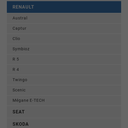
RENAULT
Austral
Captur
Clio
Symbioz
R 5
R 4
Twingo
Scenic
Mégane E-TECH
SEAT
SKODA