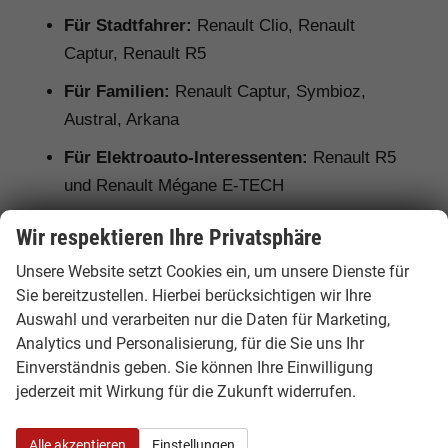
Für Stadtfahrer:
Renault Clio, Renault
Captur, Renault R5
Für Familien:
Renault Captur, Symbioz,
Austral, Arkana
Für Elektroauto-Interessenten:
Renault R5
und Renault Mégane E-TECH
Für Hybrid-Fahrer:
Renault Clio E-Tech,
Wir respektieren Ihre Privatsphäre
Captur E-Tech, Symbioz, Austral und Arkana
Unsere Website setzt Cookies ein, um unsere Dienste für
Für Gewerbekunden:
Renault Trafic als
Sie bereitzustellen. Hierbei berücksichtigen wir Ihre
Kastenwagen oder Combi
Auswahl und verarbeiten nur die Daten für Marketing,
Analytics und Personalisierung, für die Sie uns Ihr
Einverständnis geben. Sie können Ihre Einwilligung
jederzeit mit Wirkung für die Zukunft widerrufen.
Ausstattung, Lieferzeit und
Unterschiede bei Renault EU-
Alle akzeptieren
Einstellungen