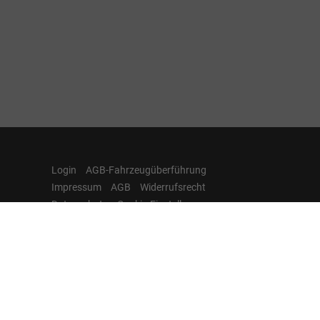
Login
AGB-Fahrzeugüberführung
Impressum
AGB
Widerrufsrecht
Datenschutz
Cookie-Einstellungen