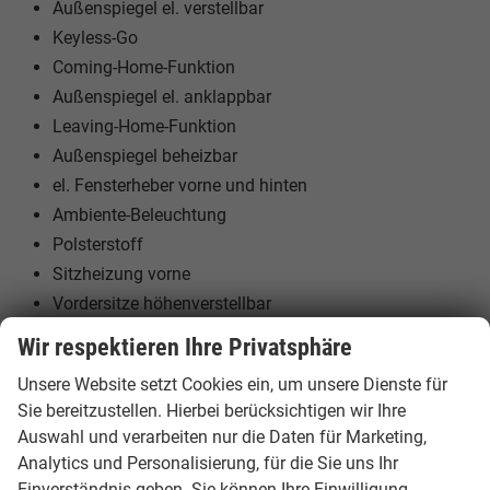
Außenspiegel el. verstellbar
Keyless-Go
Coming-Home-Funktion
Außenspiegel el. anklappbar
Leaving-Home-Funktion
Außenspiegel beheizbar
el. Fensterheber vorne und hinten
Ambiente-Beleuchtung
Polsterstoff
Sitzheizung vorne
Vordersitze höhenverstellbar
Mittelarmlehne
Wir respektieren Ihre Privatsphäre
ISOFIX am Beifahrersitz
Unsere Website setzt Cookies ein, um unsere Dienste für
Kindersitzvorbereitung (ISOFIX)
Sie bereitzustellen. Hierbei berücksichtigen wir Ihre
Rücksitzbank teilbar
Auswahl und verarbeiten nur die Daten für Marketing,
Rücksitzbank verschiebbar
Analytics und Personalisierung, für die Sie uns Ihr
5 Kopfstützen
Einverständnis geben. Sie können Ihre Einwilligung