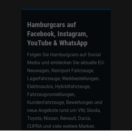
Hamburgcars auf
Facebook, Instagram,
YouTube & WhatsApp
Folgen Sie Hamburgcars auf Social
Media und entdecken Sie aktuelle EU-
Neuwagen, Reimport Fahrzeuge,
Lagerfahrzeuge, Werkbestellungen,
Elektroautos, Hybridfahrzeuge,
Fahrzeugvorstellungen,
Kundenfahrzeuge, Bewertungen und
neue Angebote rund um VW, Skoda,
Toyota, Nissan, Renault, Dacia,
CUPRA und viele weitere Marken.