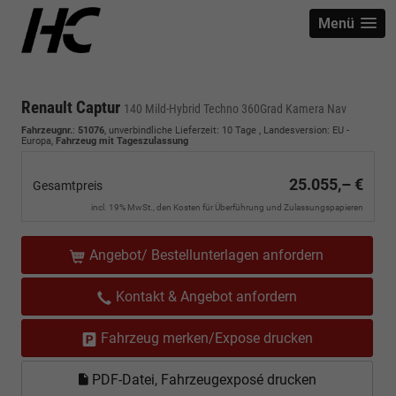
Menü
Renault Captur
140 Mild-Hybrid Techno 360Grad Kamera Nav
Fahrzeugnr.
:
51076
, unverbindliche Lieferzeit:
10 Tage
, Landesversion: EU -
Europa,
Fahrzeug mit Tageszulassung
25.055,– €
Gesamtpreis
incl. 19% MwSt., den Kosten für Überführung und Zulassungspapieren
Angebot/ Bestellunterlagen anfordern
Kontakt & Angebot anfordern
Fahrzeug merken/Expose drucken
PDF-Datei, Fahrzeugexposé drucken