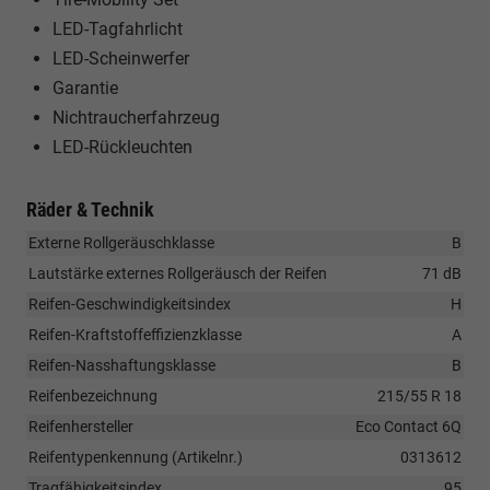
LED-Tagfahrlicht
LED-Scheinwerfer
Garantie
Nichtraucherfahrzeug
LED-Rückleuchten
Räder & Technik
Externe Rollgeräuschklasse
B
Lautstärke externes Rollgeräusch der Reifen
71 dB
Reifen-Geschwindigkeitsindex
H
Reifen-Kraftstoffeffizienzklasse
A
Reifen-Nasshaftungsklasse
B
Reifenbezeichnung
215/55 R 18
Reifenhersteller
Eco Contact 6Q
Reifentypenkennung (Artikelnr.)
0313612
Tragfähigkeitsindex
95