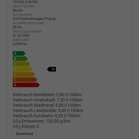
103 kW (140 PS)
KRAFTSTOFF
Benzin
KATEGORIE
SUV/Geländewagen/Pickup
KILOMETERSTAND
20 km
ERSTZULASSUNG
01.03.2026
ZUSTAND
unfallfrei
Verbrauch kombiniert:
5,80 l/100km
Verbrauch Innenstadt:
7,30 l/100km
Verbrauch Stadtrand:
5,50 l/100km
Verbrauch Landstraße:
5,00 l/100km
Verbrauch Autobahn:
6,20 l/100km
CO
-Emissionen:
132,00 g/km
2
CO
-Klasse:
D
2
Download