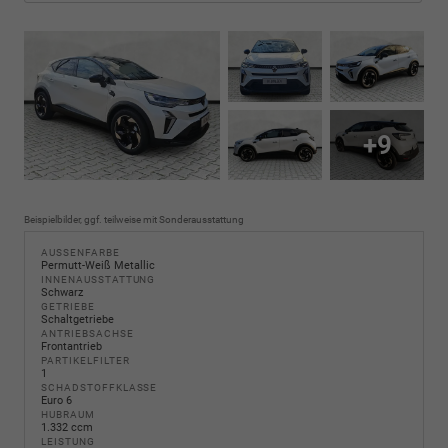
+9
Beispielbilder, ggf. teilweise mit Sonderausstattung
AUSSENFARBE
Permutt-Weiß Metallic
INNENAUSSTATTUNG
Schwarz
GETRIEBE
Schaltgetriebe
ANTRIEBSACHSE
Frontantrieb
PARTIKELFILTER
1
SCHADSTOFFKLASSE
Euro 6
HUBRAUM
1.332 ccm
LEISTUNG