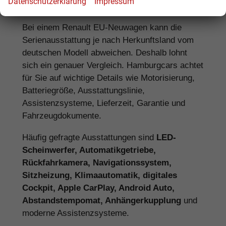
Datenschutzerklärung
Impressum
Neuwagen
Bei einem Renault EU-Neuwagen kann die
Serienausstattung je nach Herkunftsland vom
deutschen Modell abweichen. Deshalb lohnt
sich ein genauer Vergleich. Hamburgcars achtet
für Sie auf wichtige Details wie Motorisierung,
Batteriegröße, Ausstattungslinie,
Assistenzsysteme, Lieferzeit, Garantie und
Fahrzeugdokumente.
Häufig gefragte Ausstattungen sind
LED-
Scheinwerfer, Automatikgetriebe,
Rückfahrkamera, Navigationssystem,
Sitzheizung, Klimaautomatik, digitales
Cockpit, Apple CarPlay, Android Auto,
Abstandstempomat, Anhängerkupplung
und
moderne Assistenzsysteme.