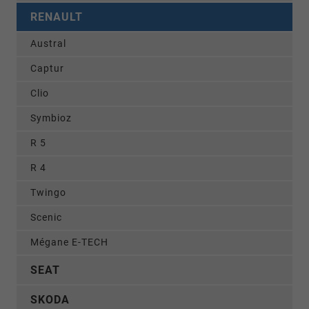
RENAULT
Austral
Captur
Clio
Symbioz
R 5
R 4
Twingo
Scenic
Mégane E-TECH
SEAT
SKODA