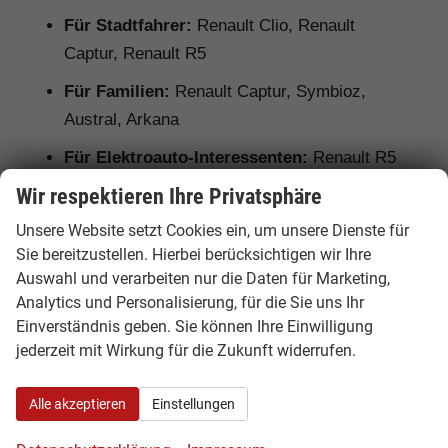
Für Stadtfahrer:
Renault Clio, Renault
Captur, Renault R5
Für Familien:
Renault Captur, Symbioz,
Austral, Arkana
Für Elektroauto-Interessenten:
Renault R5
und Renault Mégane E-TECH
Wir respektieren Ihre Privatsphäre
Für Hybrid-Fahrer:
Renault Clio E-Tech,
Unsere Website setzt Cookies ein, um unsere Dienste für
Captur E-Tech, Symbioz, Austral und Arkana
Sie bereitzustellen. Hierbei berücksichtigen wir Ihre
Auswahl und verarbeiten nur die Daten für Marketing,
Für Gewerbekunden:
Renault Trafic als
Analytics und Personalisierung, für die Sie uns Ihr
Kastenwagen oder Combi
Einverständnis geben. Sie können Ihre Einwilligung
jederzeit mit Wirkung für die Zukunft widerrufen.
Ausstattung, Lieferzeit und
Alle akzeptieren
Einstellungen
Unterschiede bei Renault EU-