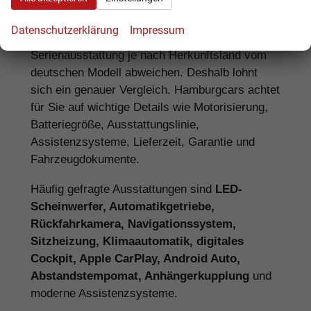
Neuwagen
Datenschutzerklärung
Impressum
Bei einem Renault EU-Neuwagen kann die
Serienausstattung je nach Herkunftsland vom
deutschen Modell abweichen. Deshalb lohnt
sich ein genauer Vergleich. Hamburgcars achtet
für Sie auf wichtige Details wie Motorisierung,
Batteriegröße, Ausstattungslinie,
Assistenzsysteme, Lieferzeit, Garantie und
Fahrzeugdokumente.
Häufig gefragte Ausstattungen sind
LED-
Scheinwerfer, Automatikgetriebe,
Rückfahrkamera, Navigationssystem,
Sitzheizung, Klimaautomatik, digitales
Cockpit, Apple CarPlay, Android Auto,
Abstandstempomat, Anhängerkupplung
und
moderne Assistenzsysteme.