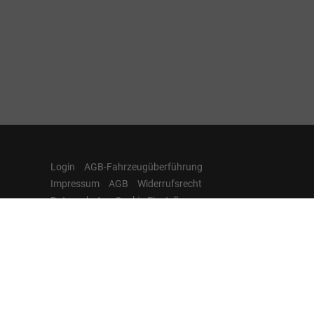
Login
AGB-Fahrzeugüberführung
Impressum
AGB
Widerrufsrecht
Datenschutz
Cookie-Einstellungen