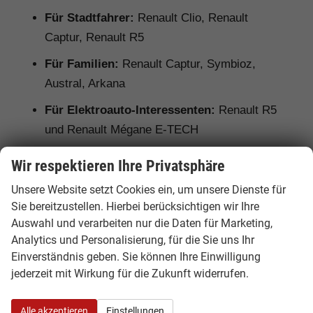
Für Stadtfahrer:
Renault Clio, Renault
Captur, Renault R5
Für Familien:
Renault Captur, Symbioz,
Austral, Arkana
Für Elektroauto-Interessenten:
Renault R5
und Renault Mégane E-TECH
Für Hybrid-Fahrer:
Renault Clio E-Tech,
Wir respektieren Ihre Privatsphäre
Captur E-Tech, Symbioz, Austral und Arkana
Unsere Website setzt Cookies ein, um unsere Dienste für
Für Gewerbekunden:
Renault Trafic als
Sie bereitzustellen. Hierbei berücksichtigen wir Ihre
Kastenwagen oder Combi
Auswahl und verarbeiten nur die Daten für Marketing,
Analytics und Personalisierung, für die Sie uns Ihr
Einverständnis geben. Sie können Ihre Einwilligung
jederzeit mit Wirkung für die Zukunft widerrufen.
Ausstattung, Lieferzeit und
Unterschiede bei Renault EU-
Alle akzeptieren
Einstellungen