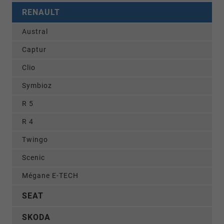
RENAULT
Austral
Captur
Clio
Symbioz
R 5
R 4
Twingo
Scenic
Mégane E-TECH
SEAT
SKODA