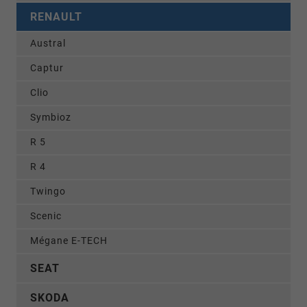
RENAULT
Austral
Captur
Clio
Symbioz
R 5
R 4
Twingo
Scenic
Mégane E-TECH
SEAT
SKODA