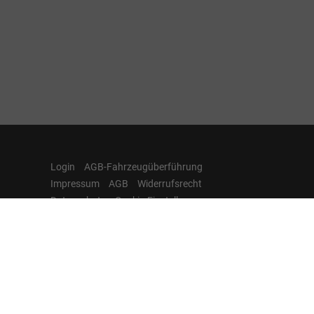
Login
AGB-Fahrzeugüberführung
Impressum
AGB
Widerrufsrecht
Datenschutz
Cookie-Einstellungen