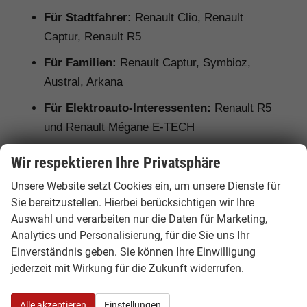
Für Stadtfahrer:
Renault Clio, Renault
Captur, Renault R5
Für Familien:
Renault Captur, Symbioz,
Austral, Arkana
Für Elektroauto-Interessenten:
Renault R5
und Renault Mégane E-TECH
Für Hybrid-Fahrer:
Renault Clio E-Tech,
Wir respektieren Ihre Privatsphäre
Captur E-Tech, Symbioz, Austral und Arkana
Unsere Website setzt Cookies ein, um unsere Dienste für
Für Gewerbekunden:
Renault Trafic als
Sie bereitzustellen. Hierbei berücksichtigen wir Ihre
Kastenwagen oder Combi
Auswahl und verarbeiten nur die Daten für Marketing,
Analytics und Personalisierung, für die Sie uns Ihr
Einverständnis geben. Sie können Ihre Einwilligung
jederzeit mit Wirkung für die Zukunft widerrufen.
Ausstattung, Lieferzeit und
Unterschiede bei Renault EU-
Alle akzeptieren
Einstellungen