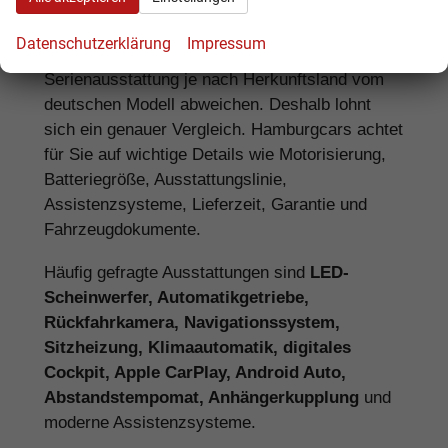
Neuwagen
Datenschutzerklärung
Impressum
Bei einem Renault EU-Neuwagen kann die
Serienausstattung je nach Herkunftsland vom
deutschen Modell abweichen. Deshalb lohnt
sich ein genauer Vergleich. Hamburgcars achtet
für Sie auf wichtige Details wie Motorisierung,
Batteriegröße, Ausstattungslinie,
Assistenzsysteme, Lieferzeit, Garantie und
Fahrzeugdokumente.
Häufig gefragte Ausstattungen sind
LED-
Scheinwerfer, Automatikgetriebe,
Rückfahrkamera, Navigationssystem,
Sitzheizung, Klimaautomatik, digitales
Cockpit, Apple CarPlay, Android Auto,
Abstandstempomat, Anhängerkupplung
und
moderne Assistenzsysteme.