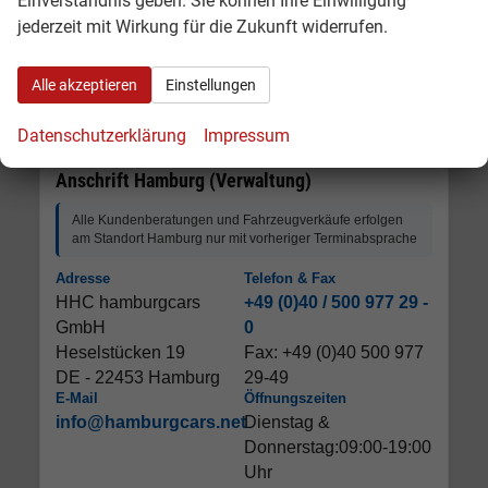
Einverständnis geben. Sie können Ihre Einwilligung
jederzeit mit Wirkung für die Zukunft widerrufen.
Alle akzeptieren
Einstellungen
Datenschutzerklärung
Impressum
Anschrift Hamburg (Verwaltung)
Alle Kundenberatungen und Fahrzeugverkäufe erfolgen
am Standort Hamburg nur mit vorheriger Terminabsprache
Adresse
Telefon & Fax
HHC hamburgcars
+49 (0)40 / 500 977 29 -
GmbH
0
Heselstücken 19
Fax: +49 (0)40 500 977
DE - 22453 Hamburg
29-49
E-Mail
Öffnungszeiten
info@hamburgcars.net
Dienstag &
Donnerstag:09:00-19:00
Uhr