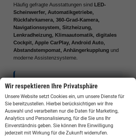
Häufig gefragte Ausstattungen sind
LED-
Scheinwerfer, Automatikgetriebe,
Rückfahrkamera, 360-Grad-Kamera,
Navigationssystem, Sitzheizung,
Lenkradheizung, Klimaautomatik, digitales
Cockpit, Apple CarPlay, Android Auto,
Abstandstempomat, Anhängerkupplung
und
moderne Assistenzsysteme.
Tipp:
Vergleichen Sie bei Hyundai EU-
Wir respektieren Ihre Privatsphäre
Neuwagen nicht nur den Kaufpreis,
Unsere Website setzt Cookies ein, um unsere Dienste für
sondern auch Ausstattung, Lieferzeit,
Sie bereitzustellen. Hierbei berücksichtigen wir Ihre
Garantieumfang und mögliche
Auswahl und verarbeiten nur die Daten für Marketing,
Zusatzkosten. So erkennen Sie den
Analytics und Personalisierung, für die Sie uns Ihr
tatsächlichen Preisvorteil.
Einverständnis geben. Sie können Ihre Einwilligung
jederzeit mit Wirkung für die Zukunft widerrufen.