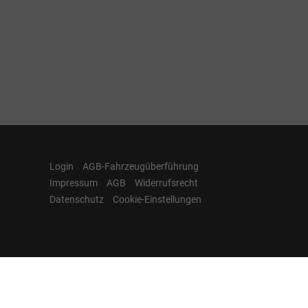
Login
AGB-Fahrzeugüberführung
Impressum
AGB
Widerrufsrecht
Datenschutz
Cookie-Einstellungen