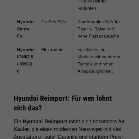
Plug-in-Hybrid-
Varianten
Hyundai
Großes SUV
Komfortables SUV für
Santa
Familie, Reise und
Fe
hohe Platzansprüche
Hyundai
Elektroauto
Vollelektrische
IONIQ 5
Modelle mit moderner
/ IONIQ
Technik und hoher
6
Alltagstauglichkeit
Hyundai Reimport: Für wen lohnt
sich das?
Ein
Hyundai Reimport
lohnt sich besonders für
Käufer, die einen modernen Neuwagen mit viel
Ausstattung, guter Garantie und starkem Preis-