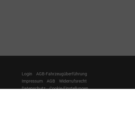
Login
AGB-Fahrzeugüberführung
Impressum
AGB
Widerrufsrecht
Datenschutz
Cookie-Einstellungen