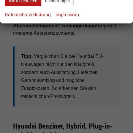
Alle akzeptieren
Einstellungen
Navigationssystem, Sitzheizung,
Lenkradheizung, Klimaautomatik, digitales
Datenschutzerklärung
Impressum
Cockpit, Apple CarPlay, Android Auto,
Abstandstempomat, Anhängerkupplung
und
moderne Assistenzsysteme.
Tipp:
Vergleichen Sie bei Hyundai EU-
Neuwagen nicht nur den Kaufpreis,
sondern auch Ausstattung, Lieferzeit,
Garantieumfang und mögliche
Zusatzkosten. So erkennen Sie den
tatsächlichen Preisvorteil.
Hyundai Benziner, Hybrid, Plug-in-