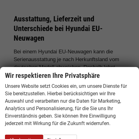
Ausstattung, Lieferzeit und
Unterschiede bei Hyundai EU-
Neuwagen
Bei einem Hyundai EU-Neuwagen kann die
Serienausstattung je nach Herkunftsland vom
deutschen Modell abweichen. Deshalb lohnt
Wir respektieren Ihre Privatsphäre
sich ein genauer Vergleich. Hamburgcars achtet
für Sie auf wichtige Details wie Motorisierung,
Unsere Website setzt Cookies ein, um unsere Dienste für
Hybridantrieb, Batteriegröße, Ausstattungslinie,
Sie bereitzustellen. Hierbei berücksichtigen wir Ihre
Assistenzsysteme, Lieferzeit, Garantie und
Auswahl und verarbeiten nur die Daten für Marketing,
Fahrzeugdokumente.
Analytics und Personalisierung, für die Sie uns Ihr
Einverständnis geben. Sie können Ihre Einwilligung
Häufig gefragte Ausstattungen sind
LED-
jederzeit mit Wirkung für die Zukunft widerrufen.
Scheinwerfer, Automatikgetriebe,
Rückfahrkamera, 360-Grad-Kamera,