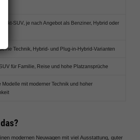
akt-SUV, je nach Angebot als Benziner, Hybrid oder
ich
oderne Technik, Hybrid- und Plug-in-Hybrid-Varianten
SUV für Familie, Reise und hohe Platzansprüche
he Modelle mit moderner Technik und hoher
hkeit
 das?
 einen modernen Neuwagen mit viel Ausstattung, guter