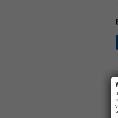
W
U
b
v
P