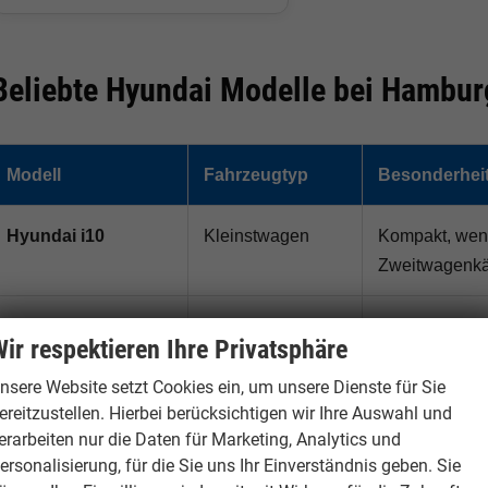
Beliebte Hyundai Modelle bei Hambur
Modell
Fahrzeugtyp
Besonderhei
Hyundai i10
Kleinstwagen
Kompakt, wend
Zweitwagenkä
Hyundai i20
Kleinwagen
Sparsam, mode
ir respektieren Ihre Privatsphäre
nsere Website setzt Cookies ein, um unsere Dienste für Sie
Hyundai i30
Kompaktklasse /
Beliebt als A
ereitzustellen. Hierbei berücksichtigen wir Ihre Auswahl und
Kombi
erarbeiten nur die Daten für Marketing, Analytics und
ersonalisierung, für die Sie uns Ihr Einverständnis geben. Sie
Hyundai Bayon
Kompakt-SUV
Erhöhte Sitzp