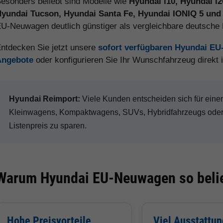
esonders beliebt sind Modelle wie
Hyundai i10, Hyundai i
yundai Tucson, Hyundai Santa Fe, Hyundai IONIQ 5 und
U-Neuwagen deutlich günstiger als vergleichbare deutsch
ntdecken Sie jetzt unsere
sofort verfügbaren Hyundai E
Angebote
oder konfigurieren Sie Ihr Wunschfahrzeug direkt
Hyundai Reimport:
Viele Kunden entscheiden sich für ei
Kleinwagens, Kompaktwagens, SUVs, Hybridfahrzeugs oder 
Listenpreis zu sparen.
Warum Hyundai EU-Neuwagen so belie
Hohe Preisvorteile
Viel Ausstattun