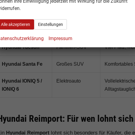
önnen Ihre Einwilligung jederzeit mit Wirkung für die Zukunft
Verhältnis
iderrufen.
Hyundai Kona
SUV / Elektro-
Modernes Komp
Alle akzeptieren
Einstellungen
SUV
Elektro erhältl
atenschutzerklärung
Impressum
Hyundai Tucson
Familien-SUV
Viel Platz, m
Hyundai Santa Fe
Großes SUV
Komfortables 
Hyundai IONIQ 5 /
Elektroauto
Vollelektrisc
IONIQ 6
Alltagstauglic
Hyundai Reimport: Für wen lohnt sich
Ein
Hyundai Reimport
lohnt sich besonders für Käufer, die