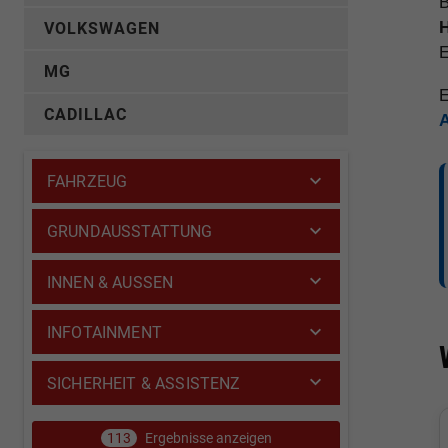
B
H
VOLKSWAGEN
E
MG
E
CADILLAC
FAHRZEUG
GRUNDAUSSTATTUNG
INNEN & AUSSEN
INFOTAINMENT
SICHERHEIT & ASSISTENZ
113
Ergebnisse anzeigen