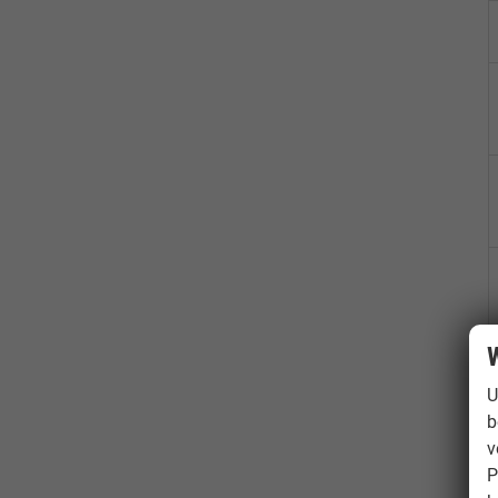
W
U
b
v
P