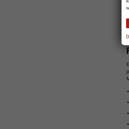
k
w
D
p
M