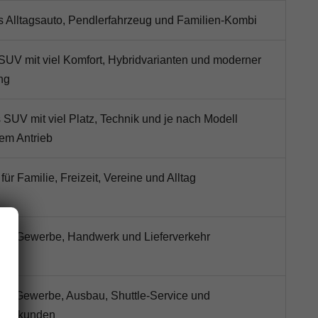
ls Alltagsauto, Pendlerfahrzeug und Familien-Kombi
SUV mit viel Komfort, Hybridvarianten und moderner
ng
SUV mit viel Platz, Technik und je nach Modell
hem Antrieb
 für Familie, Freizeit, Vereine und Alltag
 für Gewerbe, Handwerk und Lieferverkehr
für Gewerbe, Ausbau, Shuttle-Service und
zeugkunden