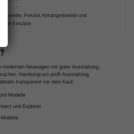
r Gewerbe, Freizeit, Anhängerbetrieb und
volle Einsätze
s?
en modernen Neuwagen mit guter Ausstattung,
 suchen. Hamburgcars prüft Ausstattung,
details transparent vor dem Kauf.
ord Modelle
nnect und Explorer
-Modelle