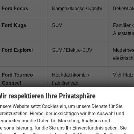
Ford Focus
Kompaktklasse / Kombi
Beliebt a
Ford Kuga
SUV
Familien-
Ausstattu
Ford Explorer
SUV / Elektro-SUV
Modernes 
elektrisc
Ford Tourneo
Hochdachkombi /
Viel Platz
Connect
Familienvan
ir respektieren Ihre Privatsphäre
Ford Transit
Transporter
Praktisch
nsere Website setzt Cookies ein, um unsere Dienste für Sie
Connect
ereitzustellen. Hierbei berücksichtigen wir Ihre Auswahl und
erarbeiten nur die Daten für Marketing, Analytics und
Ford Transit
Transporter / Van
Geeignet 
ersonalisierung, für die Sie uns Ihr Einverständnis geben. Sie
Custom
Nutzfahr