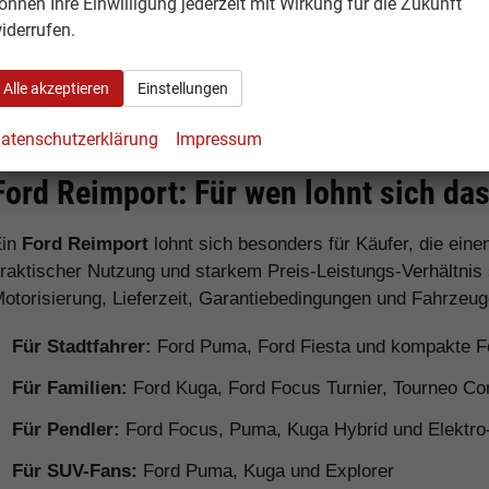
önnen Ihre Einwilligung jederzeit mit Wirkung für die Zukunft
iderrufen.
Ford Ranger
Pick-up
Robust fü
anspruchs
Alle akzeptieren
Einstellungen
atenschutzerklärung
Impressum
Ford Reimport: Für wen lohnt sich da
Ein
Ford Reimport
lohnt sich besonders für Käufer, die ein
raktischer Nutzung und starkem Preis-Leistungs-Verhältnis
otorisierung, Lieferzeit, Garantiebedingungen und Fahrzeug
Für Stadtfahrer:
Ford Puma, Ford Fiesta und kompakte F
Für Familien:
Ford Kuga, Ford Focus Turnier, Tourneo Co
Für Pendler:
Ford Focus, Puma, Kuga Hybrid und Elektro
Für SUV-Fans:
Ford Puma, Kuga und Explorer