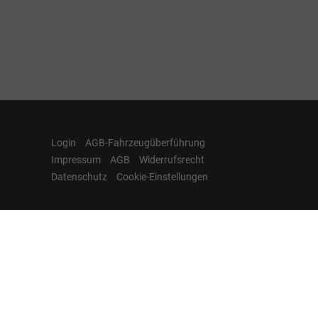
Login
AGB-Fahrzeugüberführung
Impressum
AGB
Widerrufsrecht
Datenschutz
Cookie-Einstellungen
Hamburgcars auf
Facebook, Instagram,