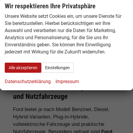
Wir respektieren Ihre Privatsphäre
Unsere Website setzt Cookies ein, um unsere Dienste für
Tipp:
Vergleichen Sie bei Ford EU-
Sie bereitzustellen. Hierbei berücksichtigen wir Ihre
Neuwagen nicht nur den Kaufpreis,
Auswahl und verarbeiten nur die Daten für Marketing,
sondern auch Ausstattung, Lieferzeit,
Analytics und Personalisierung, für die Sie uns Ihr
Garantieumfang und mögliche
Einverständnis geben. Sie können Ihre Einwilligung
Zusatzkosten. So erkennen Sie den
jederzeit mit Wirkung für die Zukunft widerrufen.
tatsächlichen Preisvorteil.
Alle akzeptieren
Einstellungen
Datenschutzerklärung
Impressum
Ford Benziner, Diesel, Hybrid, Elektro
und Nutzfahrzeuge
Ford bietet je nach Modell Benziner, Diesel,
Hybrid-Varianten, Plug-in-Hybride,
vollelektrische Fahrzeuge und praktische
Nutzfahrzeuge. Besonders gefragt sind
Ford