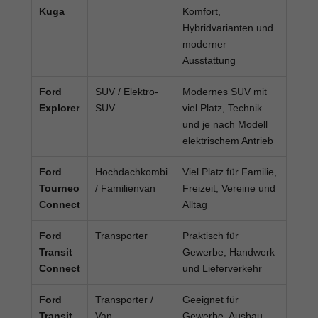
Kuga
Komfort,
Hybridvarianten und
moderner
Ausstattung
Ford
SUV / Elektro-
Modernes SUV mit
Explorer
SUV
viel Platz, Technik
und je nach Modell
elektrischem Antrieb
Ford
Hochdachkombi
Viel Platz für Familie,
Tourneo
/ Familienvan
Freizeit, Vereine und
Connect
Alltag
Ford
Transporter
Praktisch für
Transit
Gewerbe, Handwerk
Connect
und Lieferverkehr
Ford
Transporter /
Geeignet für
Transit
Van
Gewerbe, Ausbau,