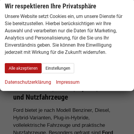
Wir respektieren Ihre Privatsphäre
Unsere Website setzt Cookies ein, um unsere Dienste für
Tipp:
Vergleichen Sie bei Ford EU-
Sie bereitzustellen. Hierbei berücksichtigen wir Ihre
Neuwagen nicht nur den Kaufpreis,
Auswahl und verarbeiten nur die Daten für Marketing,
sondern auch Ausstattung, Lieferzeit,
Analytics und Personalisierung, für die Sie uns Ihr
Garantieumfang und mögliche
Einverständnis geben. Sie können Ihre Einwilligung
Zusatzkosten. So erkennen Sie den
jederzeit mit Wirkung für die Zukunft widerrufen.
tatsächlichen Preisvorteil.
Alle akzeptieren
Einstellungen
Datenschutzerklärung
Impressum
Ford Benziner, Diesel, Hybrid, Elektro
und Nutzfahrzeuge
Ford bietet je nach Modell Benziner, Diesel,
Hybrid-Varianten, Plug-in-Hybride,
vollelektrische Fahrzeuge und praktische
Nutzfahrzeuge. Besonders gefragt sind
Ford