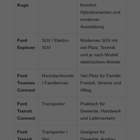
Kuga
Komfort,
Hybridvarianten und
moderner
Ausstattung
Ford
SUV / Elektro-
Modernes SUV mit
Explorer
SUV
viel Platz, Technik
und je nach Modell
elektrischem Antrieb
Ford
Hochdachkombi
Viel Platz für Familie,
Tourneo
/ Familienvan
Freizeit, Vereine und
Connect
Alltag
Ford
Transporter
Praktisch für
Transit
Gewerbe, Handwerk
Connect
und Lieferverkehr
Ford
Transporter /
Geeignet für
Transit
Van
Gewerbe, Ausbau,