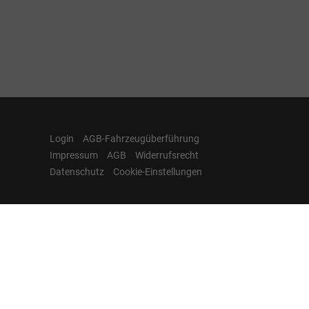
Login
AGB-Fahrzeugüberführung
Impressum
AGB
Widerrufsrecht
Datenschutz
Cookie-Einstellungen
Hamburgcars auf
Facebook, Instagram,