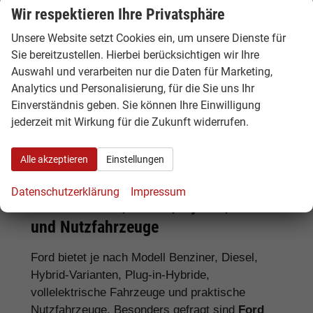
Wir respektieren Ihre Privatsphäre
Unsere Website setzt Cookies ein, um unsere Dienste für
Tipp:
Vergleichen Sie bei Ford EU-
Sie bereitzustellen. Hierbei berücksichtigen wir Ihre
Neuwagen nicht nur den Kaufpreis,
Auswahl und verarbeiten nur die Daten für Marketing,
sondern auch Ausstattung, Lieferzeit,
Analytics und Personalisierung, für die Sie uns Ihr
Garantieumfang und mögliche
Einverständnis geben. Sie können Ihre Einwilligung
Zusatzkosten. So erkennen Sie den
jederzeit mit Wirkung für die Zukunft widerrufen.
tatsächlichen Preisvorteil.
Alle akzeptieren
Einstellungen
Datenschutzerklärung
Impressum
Ford Benziner, Diesel, Hybrid, Elektro
und Nutzfahrzeuge
Ford bietet je nach Modell Benziner, Diesel,
Hybrid-Varianten, Plug-in-Hybride,
vollelektrische Fahrzeuge und praktische
Nutzfahrzeuge. Besonders gefragt sind
Ford