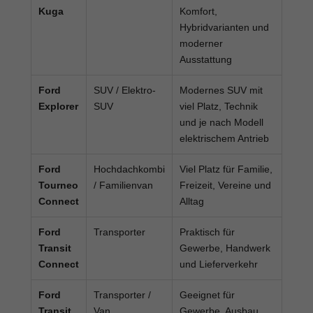
Kuga
Komfort,
Hybridvarianten und
moderner
Ausstattung
Ford
SUV / Elektro-
Modernes SUV mit
Explorer
SUV
viel Platz, Technik
und je nach Modell
elektrischem Antrieb
Ford
Hochdachkombi
Viel Platz für Familie,
Tourneo
/ Familienvan
Freizeit, Vereine und
Connect
Alltag
Ford
Transporter
Praktisch für
Transit
Gewerbe, Handwerk
Connect
und Lieferverkehr
Ford
Transporter /
Geeignet für
Transit
Van
Gewerbe, Ausbau,