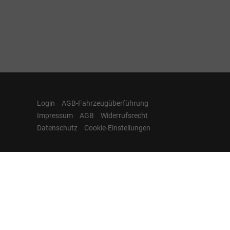
Login
AGB-Fahrzeugüberführung
Impressum
AGB
Widerrufsrecht
Datenschutz
Cookie-Einstellungen
Hamburgcars auf
Facebook, Instagram,