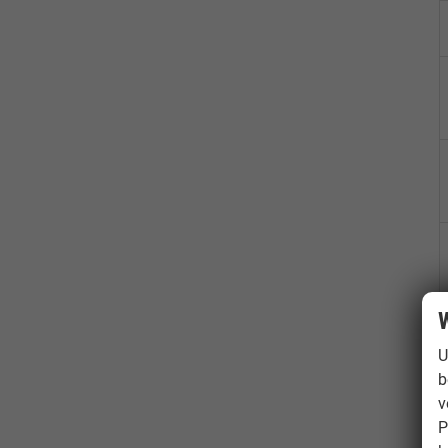
W
U
b
v
P