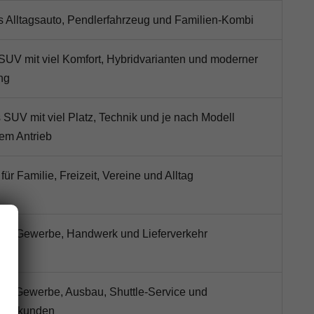
ls Alltagsauto, Pendlerfahrzeug und Familien-Kombi
SUV mit viel Komfort, Hybridvarianten und moderner
ng
SUV mit viel Platz, Technik und je nach Modell
hem Antrieb
 für Familie, Freizeit, Vereine und Alltag
 für Gewerbe, Handwerk und Lieferverkehr
für Gewerbe, Ausbau, Shuttle-Service und
zeugkunden