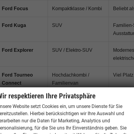
Ford Focus
Kompaktklasse / Kombi
Beliebt a
Ford Kuga
SUV
Familien-
Ausstattu
Ford Explorer
SUV / Elektro-SUV
Modernes 
elektrisc
Ford Tourneo
Hochdachkombi /
Viel Platz
Connect
Familienvan
ir respektieren Ihre Privatsphäre
Ford Transit
Transporter
Praktisch
nsere Website setzt Cookies ein, um unsere Dienste für Sie
Connect
ereitzustellen. Hierbei berücksichtigen wir Ihre Auswahl und
erarbeiten nur die Daten für Marketing, Analytics und
Ford Transit
Transporter / Van
Geeignet 
ersonalisierung, für die Sie uns Ihr Einverständnis geben. Sie
Custom
Nutzfahr