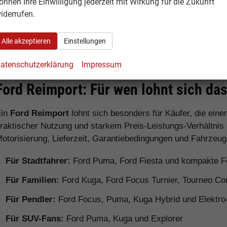
önnen Ihre Einwilligung jederzeit mit Wirkung für die Zukunft
iderrufen.
Ford Ranger
Pick-up
Robust fü
anspruchs
Alle akzeptieren
Einstellungen
atenschutzerklärung
Impressum
Ford Reimport: Für wen lohnt sich da
Ein
Ford Reimport
lohnt sich besonders für Käufer, die ein
raktischer Nutzung und starkem Preis-Leistungs-Verhältnis
otorisierung, Lieferzeit, Garantiebedingungen und Fahrzeug
Für Stadtfahrer:
Ford Puma, Ford Fiesta und kompakte F
Für Familien:
Ford Kuga, Ford Focus Turnier, Tourneo Co
Für Pendler:
Ford Focus, Puma, Kuga Hybrid und Elektro
Für SUV-Fans:
Ford Puma, Kuga und Explorer