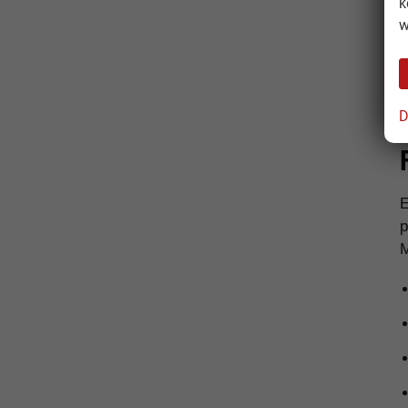
k
w
D
p
M