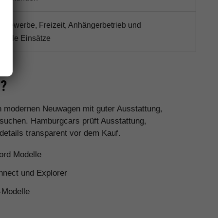
r Gewerbe, Freizeit, Anhängerbetrieb und
volle Einsätze
s?
en modernen Neuwagen mit guter Ausstattung,
 suchen. Hamburgcars prüft Ausstattung,
details transparent vor dem Kauf.
ord Modelle
nnect und Explorer
-Modelle