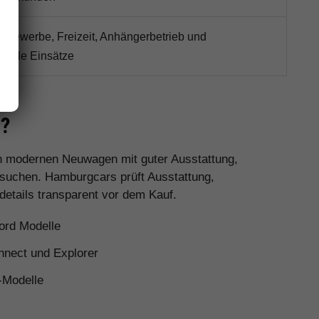
r Gewerbe, Freizeit, Anhängerbetrieb und
volle Einsätze
s?
en modernen Neuwagen mit guter Ausstattung,
 suchen. Hamburgcars prüft Ausstattung,
details transparent vor dem Kauf.
ord Modelle
nnect und Explorer
-Modelle