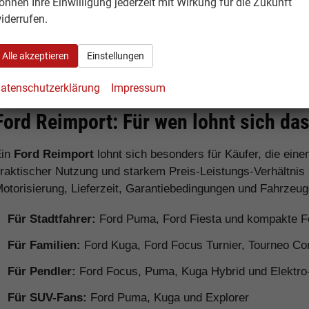
önnen Ihre Einwilligung jederzeit mit Wirkung für die Zukunft
iderrufen.
Ford Ranger
Pick-up
Robust fü
anspruchs
Alle akzeptieren
Einstellungen
atenschutzerklärung
Impressum
Ford Reimport: Für wen lohnt sich da
Ein
Ford Reimport
lohnt sich besonders für Käufer, die ein
raktischer Nutzung und starkem Preis-Leistungs-Verhältnis
otorisierung, Lieferzeit, Garantiebedingungen und Fahrzeug
Für Stadtfahrer:
Ford Puma, Ford Fiesta und kompakte F
Für Familien:
Ford Kuga, Ford Focus Turnier, Tourneo Co
Für Pendler:
Ford Focus, Puma, Kuga Hybrid und Elektro
Für SUV-Fans:
Ford Puma, Kuga und Explorer