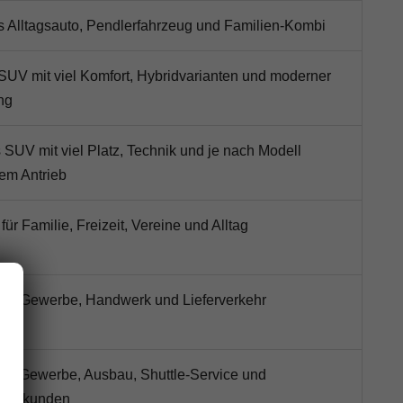
ls Alltagsauto, Pendlerfahrzeug und Familien-Kombi
SUV mit viel Komfort, Hybridvarianten und moderner
ng
SUV mit viel Platz, Technik und je nach Modell
hem Antrieb
 für Familie, Freizeit, Vereine und Alltag
 für Gewerbe, Handwerk und Lieferverkehr
für Gewerbe, Ausbau, Shuttle-Service und
zeugkunden