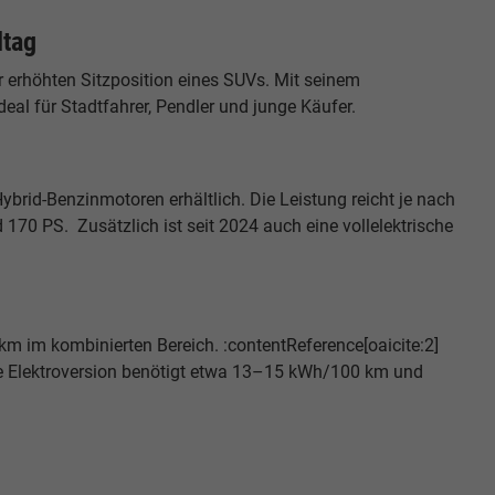
ltag
 erhöhten Sitzposition eines SUVs. Mit seinem
al für Stadtfahrer, Pendler und junge Käufer.
brid-Benzinmotoren erhältlich. Die Leistung reicht je nach
 170 PS. Zusätzlich ist seit 2024 auch eine vollelektrische
 km im kombinierten Bereich. :contentReference[oaicite:2]
 Die Elektroversion benötigt etwa 13–15 kWh/100 km und