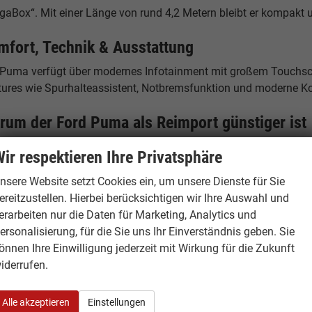
aBox“. Mit einer Länge von rund 4,2 Metern bleibt er kompakt un
mfort, Technik & Ausstattung
 Puma verfügt über modernes Infotainment mit großem Touchscre
tures wie Spurhalteassistent, Notbremsfunktion und moderne Kon
rum der Ford Puma als Reimport günstiger ist
d EU Neuwagen werden in verschiedenen europäischen Ländern z
ir respektieren Ihre Privatsphäre
port profitieren Sie von diesen Preisunterschieden – bei identis
nsere Website setzt Cookies ein, um unsere Dienste für Sie
andort Hamburg – Ihr Ansprechpartner
ereitzustellen. Hierbei berücksichtigen wir Ihre Auswahl und
erarbeiten nur die Daten für Marketing, Analytics und
burgCars
ersonalisierung, für die Sie uns Ihr Einverständnis geben. Sie
elstücken 19
önnen Ihre Einwilligung jederzeit mit Wirkung für die Zukunft
53 Hamburg
iderrufen.
tschland
Alle akzeptieren
Einstellungen
fon: +49 40 500 977 29 - 0