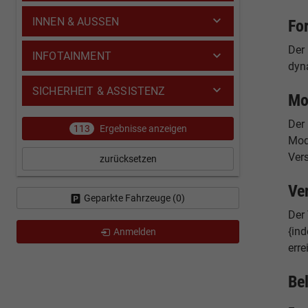
INNEN & AUSSEN
Fo
Der
INFOTAINMENT
dyn
SICHERHEIT & ASSISTENZ
Mo
Der
113
Ergebnisse anzeigen
Mode
Ver
zurücksetzen
Ve
Geparkte Fahrzeuge (
0
)
Der 
{ind
Anmelden
erre
Be