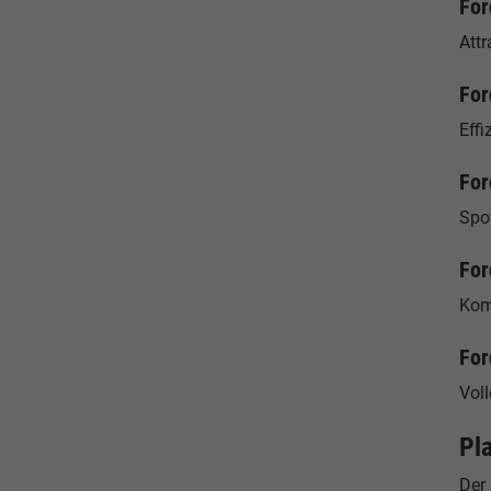
For
Attr
For
Effi
For
Spo
For
Kom
For
Voll
Pl
Der