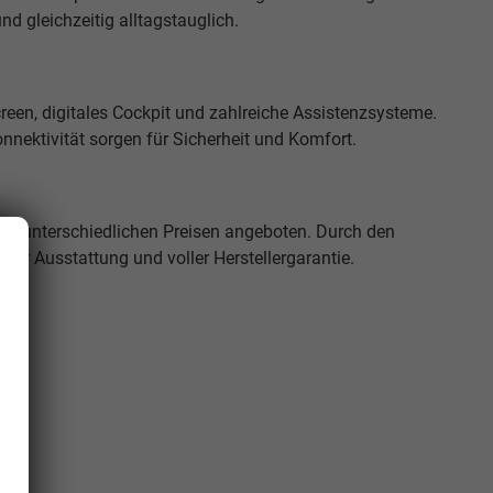
d gleichzeitig alltagstauglich.
en, digitales Cockpit und zahlreiche Assistenzsysteme.
nektivität sorgen für Sicherheit und Komfort.
u unterschiedlichen Preisen angeboten. Durch den
cher Ausstattung und voller Herstellergarantie.