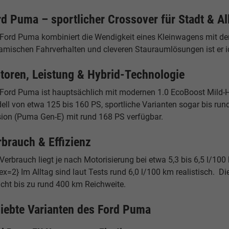
rd Puma – sportlicher Crossover für Stadt & Al
 Ford Puma kombiniert die Wendigkeit eines Kleinwagens mit der
amischen Fahrverhalten und cleveren Stauraumlösungen ist er ide
toren, Leistung & Hybrid-Technologie
 Ford Puma ist hauptsächlich mit modernen 1.0 EcoBoost Mild-Hy
ll von etwa 125 bis 160 PS, sportliche Varianten sogar bis rund
sion (Puma Gen-E) mit rund 168 PS verfügbar.
rbrauch & Effizienz
Verbrauch liegt je nach Motorisierung bei etwa 5,3 bis 6,5 l/100
ex=2} Im Alltag sind laut Tests rund 6,0 l/100 km realistisch.
icht bis zu rund 400 km Reichweite.
liebte Varianten des Ford Puma